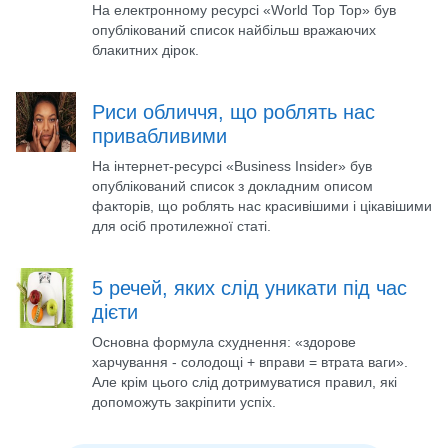
На електронному ресурсі «World Top Top» був
опублікований список найбільш вражаючих
блакитних дірок.
Риси обличчя, що роблять нас
привабливими
На інтернет-ресурсі «Business Insider» був
опублікований список з докладним описом
факторів, що роблять нас красивішими і цікавішими
для осіб протилежної статі.
5 речей, яких слід уникати під час
дієти
Основна формула схуднення: «здорове
харчування - солодощі + вправи = втрата ваги».
Але крім цього слід дотримуватися правил, які
допоможуть закріпити успіх.