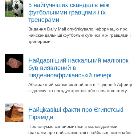
5 найгучніших скандалів між
футбольними гравцями і їх
тренерами
Видання Daily Mail опублікувало інформацію про
найскандальніші футбольні сутички між гравцями і
тренерами.
Найдавніший наскальний малюнок
був виявлений в
південноафриканській печері
Абстрактний малюнок знайшли в Південній Африці
і здалеку він нагадує хрестик або значок хештегу.
Найцікавіші факти про Єгипетські
Піраміди
Пропонуємо ознайомитися з маловідомими
фактами про найзагадковіші і найбільш незвичайні