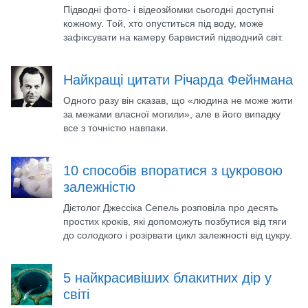
Підводні фото- і відеозйомки сьогодні доступні
кожному. Той, хто опуститься під воду, може
зафіксувати на камеру барвистий підводний світ.
Найкращі цитати Річарда Фейнмана
Одного разу він сказав, що «людина не може жити
за межами власної могили», але в його випадку
все з точністю навпаки.
10 способів впоратися з цукровою
залежністю
Дієтолог Джессіка Сепель розповіла про десять
простих кроків, які допоможуть позбутися від тяги
до солодкого і розірвати цикл залежності від цукру.
5 найкрасивіших блакитних дір у
світі