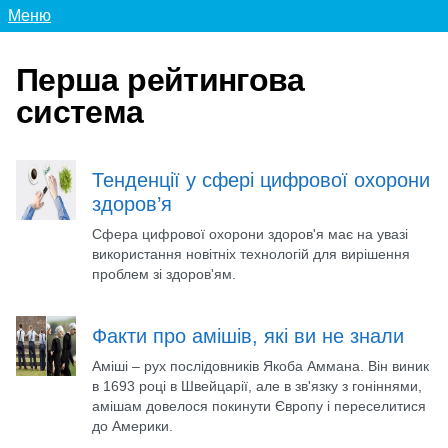
Меню
Перша рейтингова
система
Тенденції у сфері цифрової охорони
здоров’я
Сфера цифрової охорони здоров'я має на увазі
використання новітніх технологій для вирішення
проблем зі здоров'ям.
Факти про амішів, які ви не знали
Аміші – рух послідовників Якоба Аммана. Він виник
в 1693 році в Швейцарії, але в зв'язку з гоніннями,
амішам довелося покинути Європу і переселитися
до Америки.