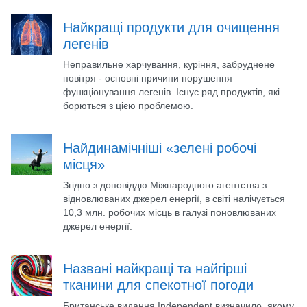
Найкращі продукти для очищення
легенів
Неправильне харчування, куріння, забруднене
повітря - основні причини порушення
функціонування легенів. Існує ряд продуктів, які
борються з цією проблемою.
Найдинамічніші «зелені робочі
місця»
Згідно з доповіддю Міжнародного агентства з
відновлюваних джерел енергії, в світі налічується
10,3 млн. робочих місць в галузі поновлюваних
джерел енергії.
Названі найкращі та найгірші
тканини для спекотної погоди
Британське видання Independent визначило, якому