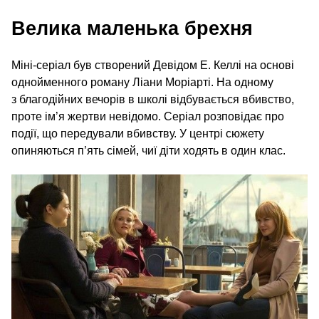
Велика маленька брехня
Міні-серіал був створений Девідом Е. Келлі на основі
однойменного роману Ліани Моріарті. На одному
з благодійних вечорів в школі відбувається вбивство,
проте ім’я жертви невідомо. Серіал розповідає про
події, що передували вбивству. У центрі сюжету
опиняються п’ять сімей, чиї діти ходять в один клас.