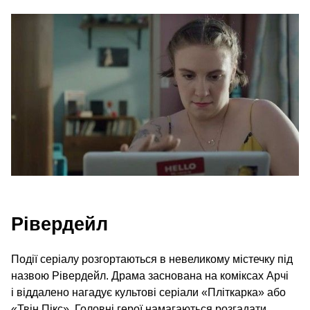
Рівердейл
Події серіалу розгортаються в невеликому містечку під
назвою Рівердейл. Драма заснована на коміксах Арчі
і віддалено нагадує культові серіали «Пліткарка» або
«Твін Пікс». Головні герої намагаються розгадати