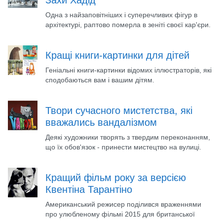
Захи Хадід
Одна з найзаповітніших і суперечливих фігур в
архітектурі, раптово померла в зеніті своєї кар'єри.
Кращі книги-картинки для дітей
Геніальні книги-картинки відомих іллюстраторів, які
сподобаються вам і вашим дітям.
Твори сучасного мистетства, які
вважались вандалізмом
Деякі художники творять з твердим переконанням,
що їх обов'язок - принести мистецтво на вулиці.
Кращий фільм року за версією
Квентіна Тарантіно
Американський режисер поділився враженнями
про улюбленому фільмі 2015 для британської