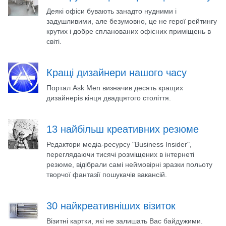
Деякі офіси бувають занадто нудними і
задушливими, але безумовно, це не герої рейтингу
крутих і добре спланованих офісних приміщень в
світі.
Кращі дизайнери нашого часу
Портал Ask Men визначив десять кращих
дизайнерів кінця двадцятого століття.
13 найбільш креативних резюме
Редактори медіа-ресурсу "Business Insider",
переглядаючи тисячі розміщених в інтернеті
резюме, відібрали самі неймовірні зразки польоту
творчої фантазії пошукачів вакансій.
30 найкреативніших візиток
Візитні картки, які не залишать Вас байдужими.