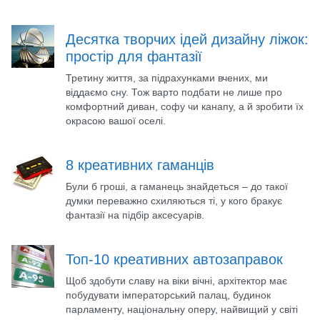
Десятка творчих ідей дизайну ліжок:
простір для фантазії
Третину життя, за підрахунками вчених, ми
віддаємо сну. Тож варто подбати не лише про
комфортний диван, софу чи канапу, а й зробити їх
окрасою вашої оселі.
8 креативних гаманців
Були б гроші, а гаманець знайдеться – до такої
думки переважно схиляються ті, у кого бракує
фантазії на підбір аксесуарів.
Топ-10 креативних автозаправок
Щоб здобути славу на віки вічні, архітектор має
побудувати імператорський палац, будинок
парламенту, національну оперу, найвищий у світі