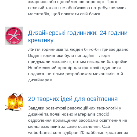
хмарочос або щонайменше аеропорт. Проте
великий талант не обов’язково потребує великих
масштабів, щоб показати свій блиск.
Дизайнерські годинники: 24 години
креативу
Життя годинників та людей біч-о-біч триває давно.
Водяні годинники були ненадійні – люди
придумали механічні, потым вигадали батарейки.
Необмежений простір для фантазії годинники
надають не тільки розробникам механізмів, а й
дизайнерам.
20 творчих ідей для освітлення
Завдяки розвиткові революційних технологій у
дизайні та появі нових матеріалів спосіб
оздоблення приміщення засобами освітлення не
менш важливий за саме освітлення. Сайт
weburbanist.com відібрав 20 найбільш креативних