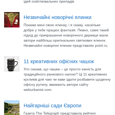
ідей освітлювальних приладів.
Незвичайні новорічні ялинки
Покажи мені свою ялинку, і я скажу, наскільки
добре у тебе працює фантазія. Певно, саме такий
підхід до прикрашання новорічного деревця мали
автори найбільш оригінальних святкових ялинок.
Незвичайні новорічні ялинки представляє point.ru.
11 креативних офісних чашок
Хто сказав, що чашка – це просто ємність для
традиційного ранкового напою? Ці 11 креативних
кухликів для чаю чи кави здатні розбавити щоденну
офісну рутину, вважають автори сайту
weburbanist.com.
Найгарніші сади Європи
Газета The Telegraph представила рейтинг