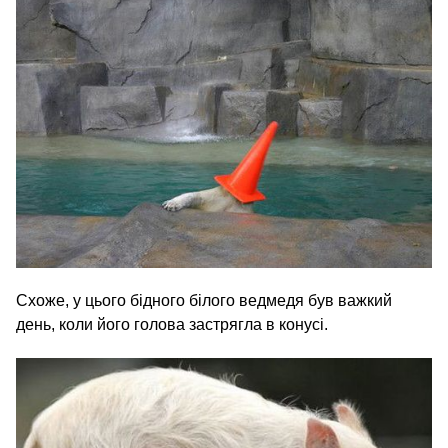
Схоже, у цього бідного білого ведмедя був важкий
день, коли його голова застрягла в конусі.