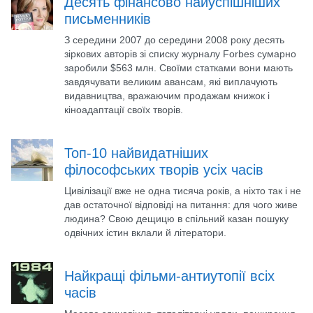
Десять фінансово найуспішніших
письменників
З середини 2007 до середини 2008 року десять
зіркових авторів зі списку журналу Forbes сумарно
заробили $563 млн. Своїми статками вони мають
завдячувати великим авансам, які виплачують
видавництва, вражаючим продажам книжок і
кіноадаптації своїх творів.
Топ-10 найвидатніших
філософських творів усіх часів
Цивілізації вже не одна тисяча років, а ніхто так і не
дав остаточної відповіді на питання: для чого живе
людина? Свою дещицю в спільний казан пошуку
одвічних істин вклали й літератори.
Найкращі фільми-антиутопії всіх
часів