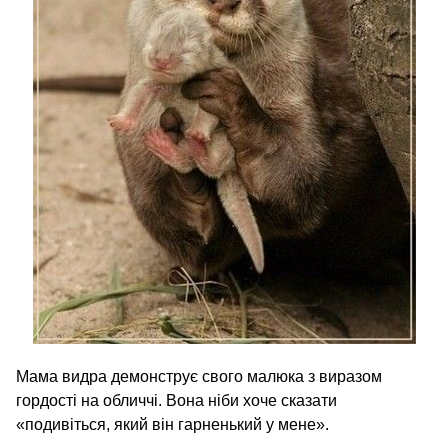
Мама видра демонструє свого малюка з виразом
гордості на обличчі. Вона ніби хоче сказати
«подивіться, який він гарненький у мене».