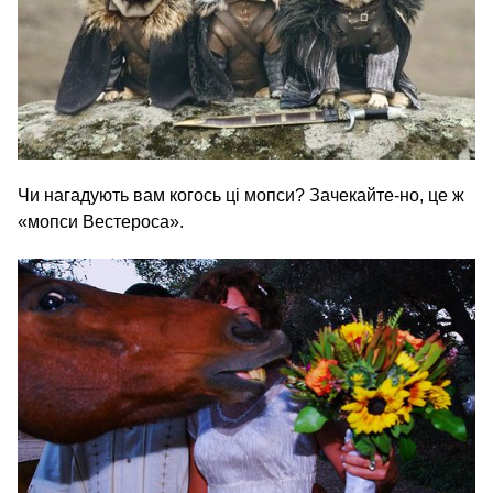
Чи нагадують вам когось ці мопси? Зачекайте-но, це ж
«мопси Вестероса».