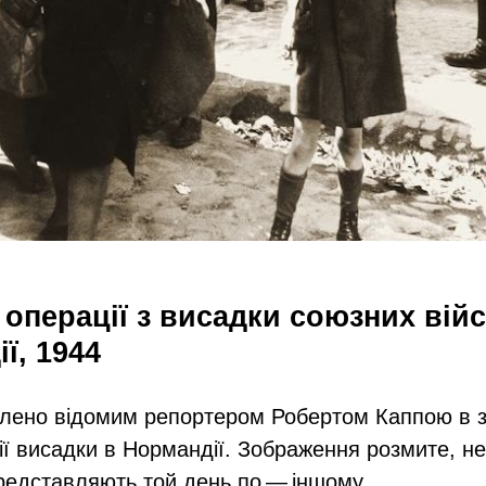
 операції з висадки союзних вій
ї, 1944
блено відомим репортером Робертом Каппою в 
ії висадки в Нормандії. Зображення розмите, не
редставляють той день по — іншому.