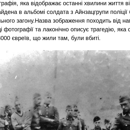
рафія, яка відображає останні хвилини життя в
айдена в альбомі солдата з Айнзацгрупи поліції
ьного загону.Назва зображення походить від на
і фотографії та лаконічно описує трагедію, яка 
28000 євреїв, що жили там, були вбиті.