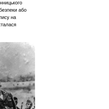
інницького
 безпеки або
пису на
сталася