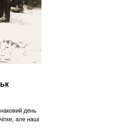
ськ
знаковий день
чітке, але наші