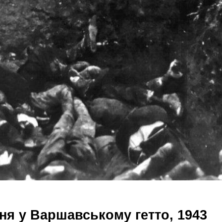
ння у Варшавському гетто, 1943