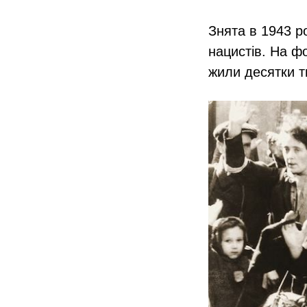
Знята в 1943 р
нацистів. На ф
жили десятки т