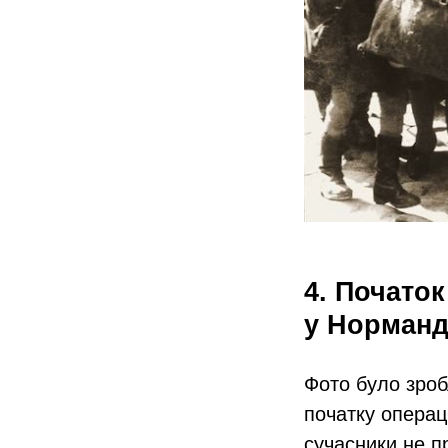
4. Початок
у Норманді
Фото було зро
початку операц
сучасники не п