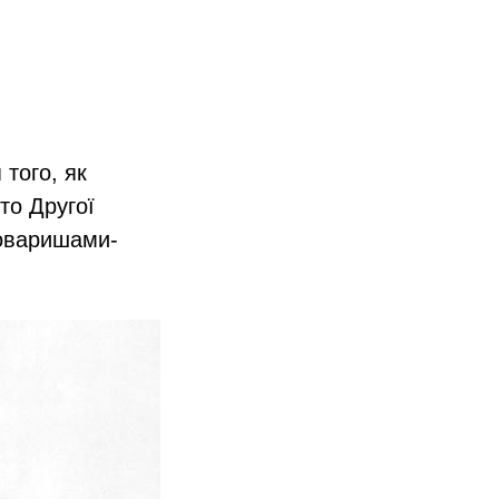
 того, як
то Другої
товаришами-