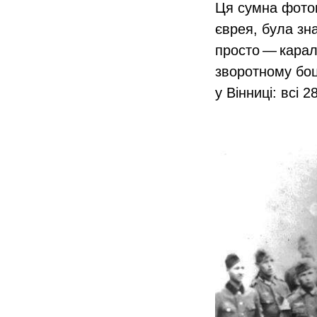
Ця сумна фотог
єврея, була зн
просто — карал
зворотному боц
у Вінниці: всі 