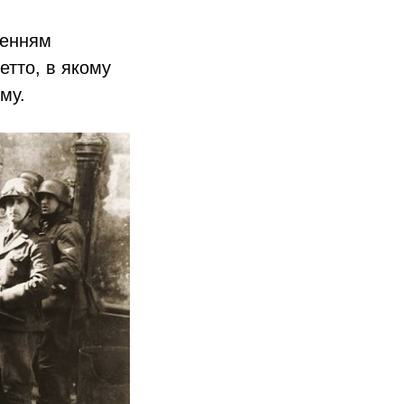
ненням
етто, в якому
му.