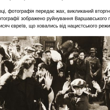
оці, фотографія передає жах, викликаний вторг
отографії зображено руйнування Варшавського г
исяч євреїв, що ховались від нацистського режи