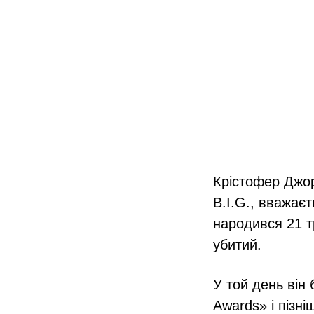
Крістофер Джор
B.I.G., вважаєт
народився 21 тр
убитий.
У той день він 
Awards» і пізн