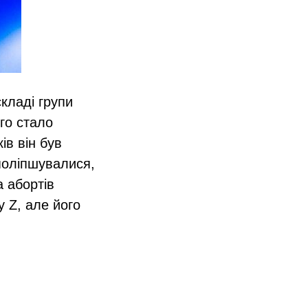
кладі групи
ого стало
ів він був
 поліпшувалися,
а абортів
y Z, але його