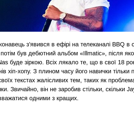
онавець з’явився в ефірі на телеканалі BBQ в с
потім був дебютний альбом «Illmatic», після як
as буде зіркою. Всіх лякало те, що в свої 18 рок
нів хіп-хопу. З плином часу його навички тільки
своїх текстах жалісливих тем, таких як проблем
ки. Звичайно, він не заробив стільки, скільки Ja
вважатися одними з кращих.