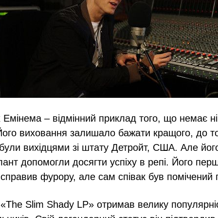
Емінема – відмінний приклад того, що немає ні
ого виховання залишало бажати кращого, до то
 були вихідцями зі штату Детройт, США. Але його
лант допомогли досягти успіху в репі. Його пе
е справив фурору, але сам співак був помічений 
«The Slim Shady LP» отримав велику популярніс