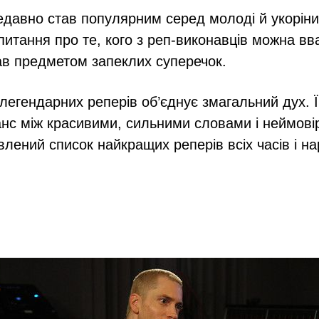
едавно став популярним серед молоді й укоріни
 питання про те, кого з реп-виконавців можна в
в предметом запеклих суперечок.
 легендарних реперів об’єднує змагальний дух.
нс між красивими, сильними словами і неймов
лений список найкращих реперів всіх часів і на