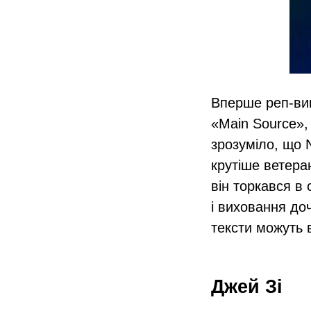
Вперше реп-вик
«Main Source», 
зрозуміло, що N
крутіше ветера
він торкався в 
і виховання доч
тексти можуть 
Джей Зі