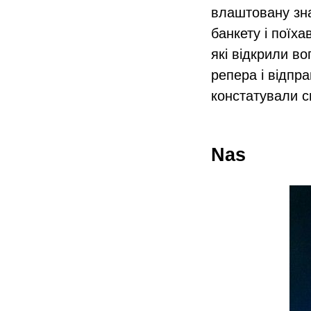
влаштовану зна
банкету і поїх
які відкрили в
репера і відпр
констатували с
Nas