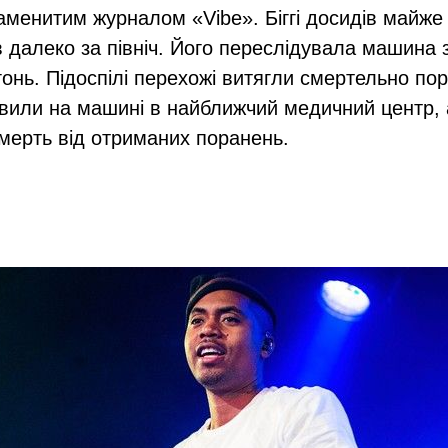
менитим журналом «Vibe». Біггі досидів майже 
ав далеко за північ. Його переслідувала машина 
огонь. Підоспілі перехожі витягли смертельно по
авили на машині в найближчий медичний центр, 
мерть від отриманих поранень.