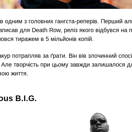
в одним з головних гангста-реперів. Перший ал
аписав для Death Row, реліз якого відбувся на 
шовся тиражем в 5 мільйонів копій.
кур потрапляв за ґрати. Він вів злочинний спосі
 Але творчість при цьому завжди залишалося д
вою життя.
ous B.I.G.