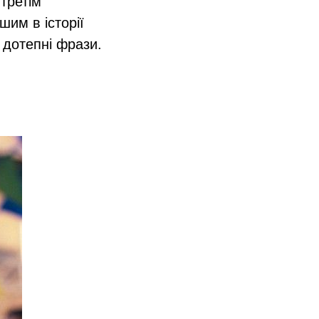
третім
шим в історії
 дотепні фрази.