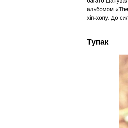
багато шанувал
альбомом «The M
хіп-хопу. До си
Тупак