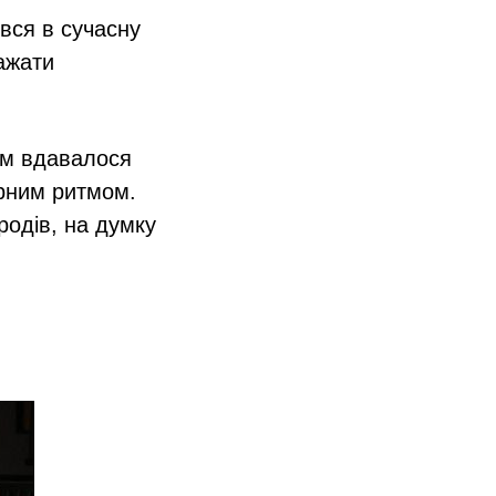
вся в сучасну
важати
 Їм вдавалося
ірним ритмом.
родів, на думку