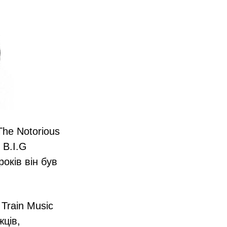
he Notorious
 B.I.G
років він був
Train Music
жців,