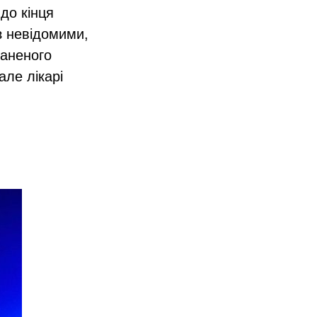
до кінця
з невідомими,
раненого
але лікарі