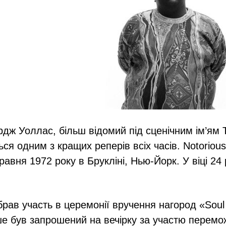
дж Уоллас, більш відомий під сценічним ім’ям T
ься одним з кращих реперів всіх часів. Notorious
авня 1972 року в Брукліні, Нью-Йорк. У віці 24 
брав участь в церемонії вручення нагород «Soul 
іше був запрошений на вечірку за участю перемо