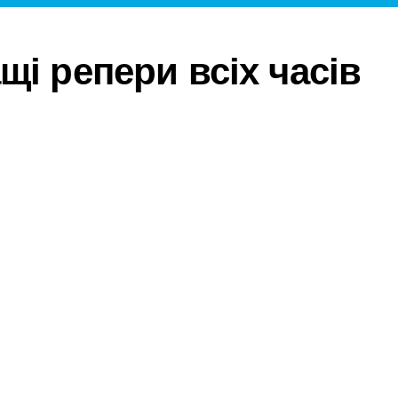
щі репери всіх часів