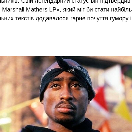
ьників. Свій легендарний статус він підтвердив 
arshall Mathers LP», який міг би стати найбіль
льних текстів додавалося гарне почуття гумору і