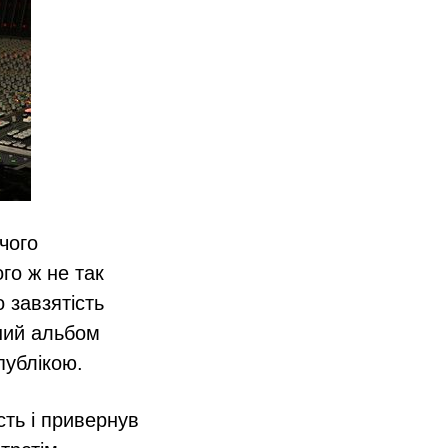
чого
го ж не так
 завзятість
рший альбом
публікою.
ть і привернув