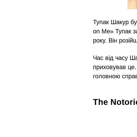
Тупак Шакур бу
on Me» Тупак з
року. Він розій
Час від часу Ша
приховував це.
головною спра
The Notori