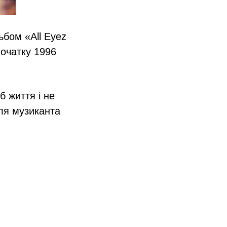
ьбом «All Eyez
початку 1996
б життя і не
ля музиканта