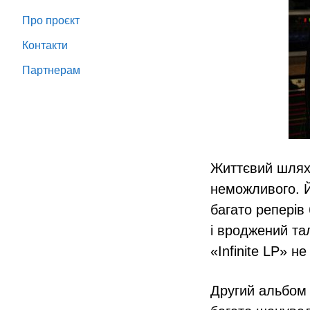
Про проєкт
Контакти
Партнeрам
Життєвий шлях 
неможливого. Й
багато реперів
і вроджений та
«Infinite LP» н
Другий альбом 