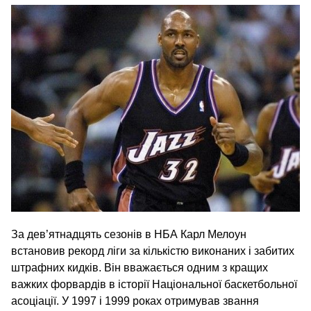
За дев’ятнадцять сезонів в НБА Карл Мелоун
встановив рекорд ліги за кількістю виконаних і забитих
штрафних кидків. Він вважається одним з кращих
важких форвардів в історії Національної баскетбольної
асоціації. У 1997 і 1999 роках отримував звання