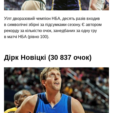
Уїлт дворазовий чемпіон НБА, десять разів входив
в символічні збірні за підсумками сезону. Є автором
рекорду за кількістю очок, занедбаних за одну гру
в матчі НБА (рівно 100).
Дірк Новіцкі (30 837 очок)