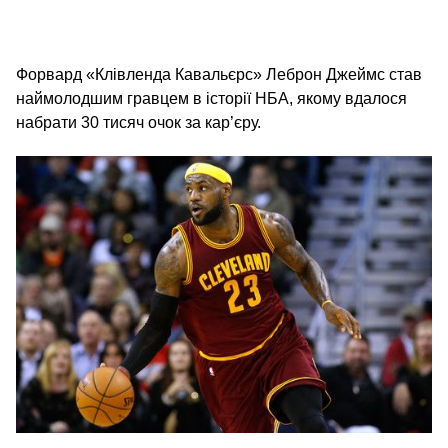
Форвард «Клівленда Кавальєрс» Леброн Джеймс став
наймолодшим гравцем в історії НБА, якому вдалося
набрати 30 тисяч очок за кар’єру.