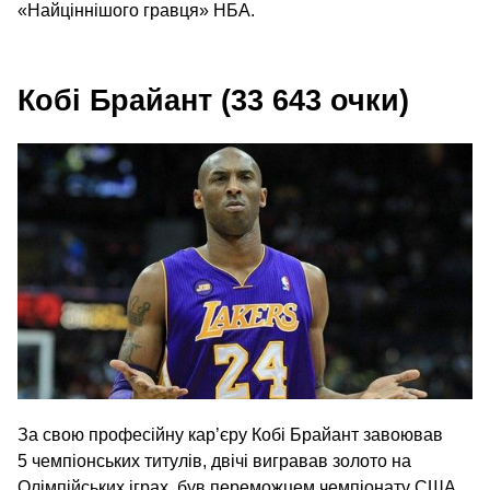
«Найціннішого гравця» НБА.
Кобі Брайант (33 643 очки)
За свою професійну кар’єру Кобі Брайант завоював
5 чемпіонських титулів, двічі вигравав золото на
Олімпійських іграх, був переможцем чемпіонату США.