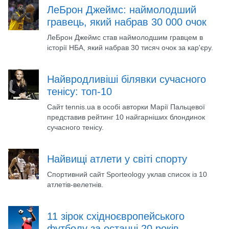
ЛеБрон Джеймс: наймолодший
гравець, який набрав 30 000 очок
ЛеБрон Джеймс став наймолодшим гравцем в
історії НБА, який набрав 30 тисяч очок за кар'єру.
Найвродливіші білявки сучасного
тенісу: топ-10
Сайт tennis.uа в особі авторки Марії Пальцевої
представив рейтинг 10 найгарніших блондинок
сучасного тенісу.
Найвищі атлети у світі спорту
Спортивний сайт Sporteology уклав список із 10
атлетів-велетнів.
11 зірок східноєвропейського
футболу за останні 20 років