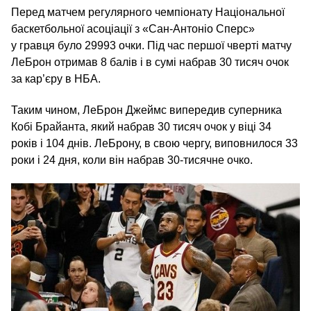
Перед матчем регулярного чемпіонату Національної
баскетбольної асоціації з «Сан-Антоніо Сперс»
у гравця було 29993 очки. Під час першої чверті матчу
ЛеБрон отримав 8 балів і в сумі набрав 30 тисяч очок
за кар’єру в НБА.
Таким чином, ЛеБрон Джеймс випередив суперника
Кобі Брайанта, який набрав 30 тисяч очок у віці 34
років і 104 днів. ЛеБрону, в свою чергу, виповнилося 33
роки і 24 дня, коли він набрав 30-тисячне очко.