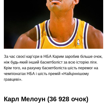
За час своєї кар’єри в НБА Карим заробив більше очок,
ніж будь-який інший баскетболіст за всю історію ліги.
Крім того, на рахунку баскетболіста шість перемог на
чемпіонатах НБА і шість премій «Найціннішому
гравцеві».
Карл Мелоун (36 928 очок)