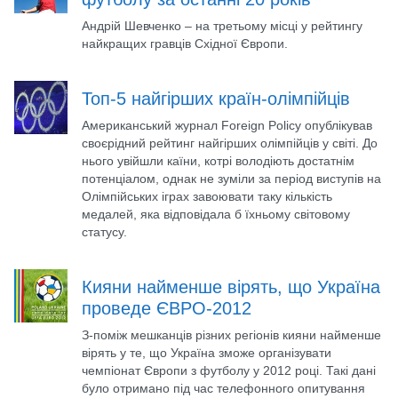
Андрій Шевченко – на третьому місці у рейтингу
найкращих гравців Східної Європи.
Топ-5 найгірших країн-олімпійців
Американський журнал Foreign Policy опублікував
своєрідний рейтинг найгірших олімпійців у світі. До
нього увійшли каїни, котрі володіють достатнім
потенціалом, однак не зуміли за період виступів на
Олімпійських іграх завоювати таку кількість
медалей, яка відповідала б їхньому світовому
статусу.
Кияни найменше вірять, що Україна
проведе ЄВРО-2012
З-поміж мешканців різних регіонів кияни найменше
вірять у те, що Україна зможе організувати
чемпіонат Європи з футболу у 2012 році. Такі дані
було отримано під час телефонного опитування