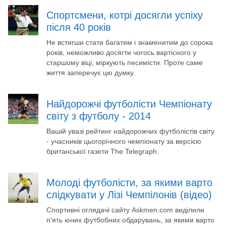
Спортсмени, котрі досягли успіху
після 40 років
Не встигши стати багатим і знаменитим до сорока
років, неможливо досягти чогось вартісного у
старшому віці, міркують песимісти. Проте саме
життя заперечує цю думку.
Найдорожчі футболісти Чемпіонату
світу з футболу - 2014
Вашій увазі рейтинг найдорожчих футболістів світу
- учасників цьогорічного чемпіонату за версією
британської газети The Telegraph.
Молоді футболісти, за якими варто
слідкувати у Лізі Чемпілонів (відео)
Спортивні оглядачі сайту Askmen.com виділили
п'ять юних футбобних обдарувань, за якими варто