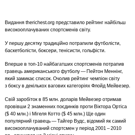
Видання therichest.org представило рейтинг найбільш
високооплачуваних спортсменів світу.
У першу десятку традиційно потрапили футболісти,
баскетболісти, боксери, тенісисти, гольфісти.
Вперше в топ-10 найбагатших спортсменів потрапив
гравець американського футболу — Пейтон Меннінг,
який замикає список. Очолив рейтинг чемпіон світу
з боксу в декількох вагових категоріях Флойд Мейвезер.
Свій заробіток в 85 млн. доларів Мейвезер отримав
провівши 2 знаменних поєдинків проти Віктора Ортіса
($ 40 млн.) і Мігеля Котто ($ 45 млн.) Ще один
популярний гравець — Тайгер Вудс, відомий як самий
високооплачуваний спортсмен у період 2001 – 2010