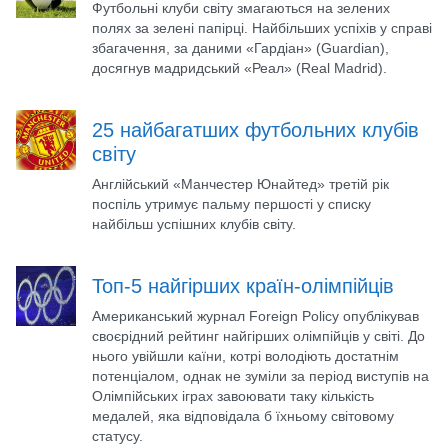
Футбольні клуби світу змагаються на зелених
полях за зелені папірці. Найбільших успіхів у справі
збагачення, за даними «Гардіан» (Guardian),
досягнув мадридський «Реал» (Real Madrid).
25 найбагатших футбольних клубів
світу
Англійський «Манчестер Юнайтед» третій рік
поспіль утримує пальму першості у списку
найбільш успішних клубів світу.
Топ-5 найгірших країн-олімпійців
Американський журнал Foreign Policy опублікував
своєрідний рейтинг найгірших олімпійців у світі. До
нього увійшли каїни, котрі володіють достатнім
потенціалом, однак не зуміли за період виступів на
Олімпійських іграх завоювати таку кількість
медалей, яка відповідала б їхньому світовому
статусу.