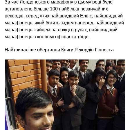
За час Лондонського марафону в цьому році було
встановлено більше 100 найбільш незвичайних
рекордів, серед яких найшвидший Елвіс, найшвидший
марафонець, який біжить задом наперед, найшвидший
марафонець з яйцем на ложці в руках, найшвидший
марафонець в костюмі офіціанта тощо.
Найтриваліше обертання Книги Рекордів Гіннесса