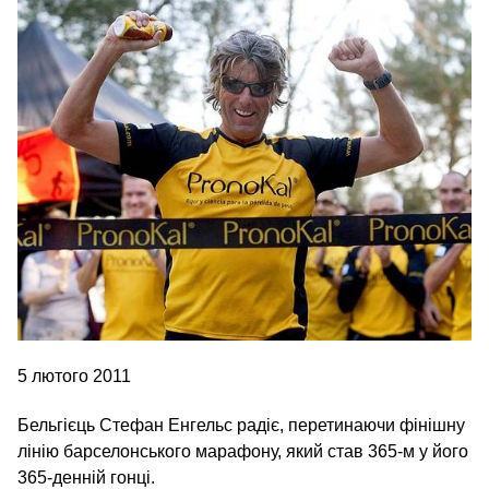
5 лютого 2011
Бельгієць Стефан Енгельс радіє, перетинаючи фінішну
лінію барселонського марафону, який став 365‑м у його
365-денній гонці.