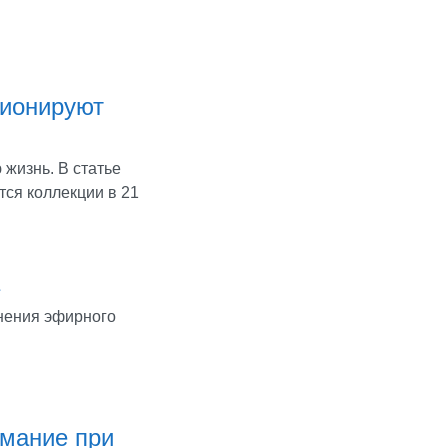
ционируют
жизнь. В статье
ся коллекции в 21
нения эфирного
имание при