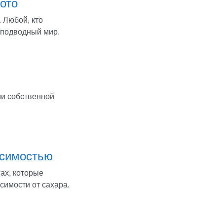
ото
 Любой, кто
й подводный мир.
ми собственной
исимостью
ах, которые
исимости от сахара.