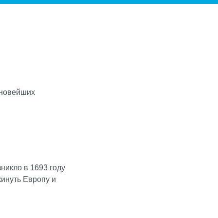
 новейших
икло в 1693 году
кинуть Европу и