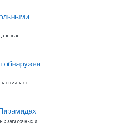
больными
ндальных
л обнаружен
 напоминает
 Пирамидах
ых загадочных и