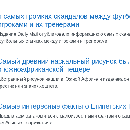
5 самых громких скандалов между фут
игроками и их тренерами
Издание Daily Mail опубликовало информацию о самых ска
футбольных стычках между игроками и тренерами.
Самый древний наскальный рисунок бы
в южноафриканской пещере
Абстрактный рисунок нашли в Южной Африке и издалека он
рестик или значок хештега.
Самые интересные факты о Египетских
Предлагаем ознакомиться с малоизвестными фактами о сам
необычных сооружениях.