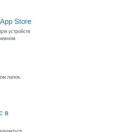
App Store
для устройств
дневном
ом лапок.
с в
 научиться