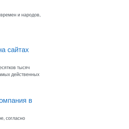
 времен и народов,
на сайтах
есятков тысяч
самых действенных
омпания в
е, согласно