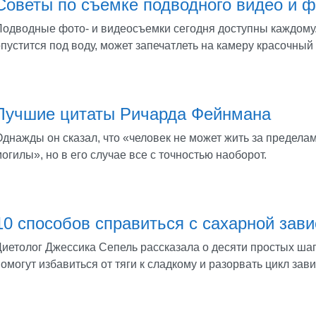
Советы по съемке подводного видео и ф
Подводные фото- и видеосъемки сегодня доступны каждому.
опустится под воду, может запечатлеть на камеру красочны
Лучшие цитаты Ричарда Фейнмана
Однажды он сказал, что «человек не может жить за предела
огилы», но в его случае все с точностью наоборот.
10 способов справиться с сахарной зав
Диетолог Джессика Сепель рассказала о десяти простых шаг
омогут избавиться от тяги к сладкому и разорвать цикл зав