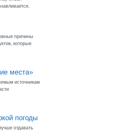
анавливается.
новные причины
ктов, которые
ие места»
яемым источникам
асти
ркой погоды
лучше отдавать