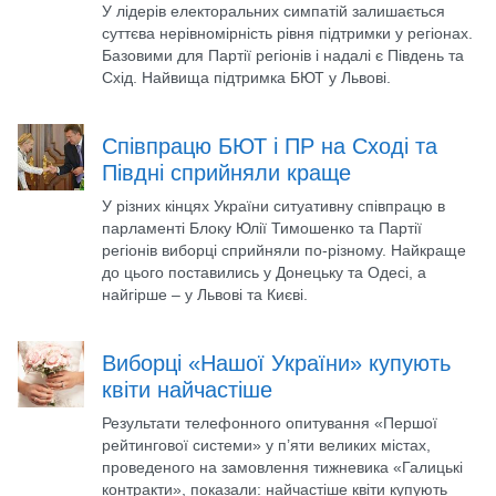
У лідерів електоральних симпатій залишається
суттєва нерівномірність рівня підтримки у регіонах.
Базовими для Партії регіонів і надалі є Південь та
Схід. Найвища підтримка БЮТ у Львові.
Співпрацю БЮТ і ПР на Сході та
Півдні сприйняли краще
У різних кінцях України ситуативну співпрацю в
парламенті Блоку Юлії Тимошенко та Партії
регіонів виборці сприйняли по-різному. Найкраще
до цього поставились у Донецьку та Одесі, а
найгірше – у Львові та Києві.
Виборці «Нашої України» купують
квіти найчастіше
Результати телефонного опитування «Першої
рейтингової системи» у п’яти великих містах,
проведеного на замовлення тижневика «Галицькі
контракти», показали: найчастіше квіти купують