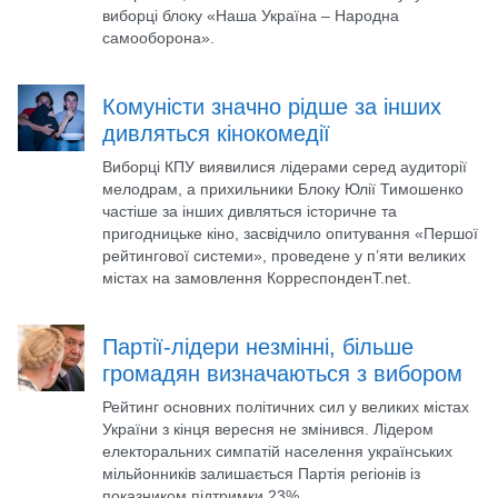
виборці блоку «Наша Україна – Народна
самооборона».
Комуністи значно рідше за інших
дивляться кінокомедії
Виборці КПУ виявилися лідерами серед аудиторії
мелодрам, а прихильники Блоку Юлії Тимошенко
частіше за інших дивляться історичне та
пригодницьке кіно, засвідчило опитування «Першої
рейтингової системи», проведене у п’яти великих
містах на замовлення КорреспонденТ.net.
Партії-лідери незмінні, більше
громадян визначаються з вибором
Рейтинг основних політичних сил у великих містах
України з кінця вересня не змінився. Лідером
електоральних симпатій населення українських
мільйонників залишається Партія регіонів із
показником підтримки 23%.