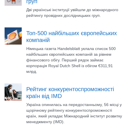
груп
Дві українські інституції увійшли до міжнародного
рейтингу провідних дослідницьких груп.
Топ-500 найбільших європейських
компаній
Німецька газета Handelsblatt уклала список 500
найбільших європейських компаній за рівнем
фінансового обігу. Перший рядок займає
корпорація Royal Dutch Shell із обігом €311,91
млрд.
Рейтинг конкурентоспроможності
країн від IMD
Україна опинилась на передостанньому, 56 місці у
щорічному рейтингу конкурентоспроможності
країн, який укладає Міжнародний інститут розвитку
менеджменту (IMD).