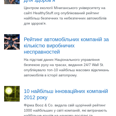
для здоров'я
Центром екології Мічиганського університету на
сайті HealthyStuff.org опублікований рейтинг
найбільш безпечних та небезпечних автомобілів
для здоров'я.
Рейтинг автомобільних компаній за
кількістю виробничих
несправностей
На підставі даних Національного управління
безпекою руху на трасах, видання 24/7 Wall St.
опублікувало топ-10 найбільш масових відкликань
автомобілів в історії автопрому.
10 найбільш інноваційних компаній
2012 року
Фірма Booz & Co. видала свій щорічний рейтинг
1000 найбільших у світі компаній, які витрачають
найбільше коштів на науково-дослідні та