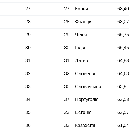
27
27
Корея
68,4
28
28
Франція
68,0
29
29
Чехія
66,7
30
30
Індія
66,4
31
31
Литва
64,8
32
32
Словенія
64,6
33
30
Словаччина
63,9
34
37
Португалія
62,5
35
23
Естонія
62,5
36
33
Казахстан
61,0