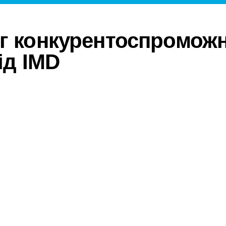
г конкурентоспроможн
ід IMD