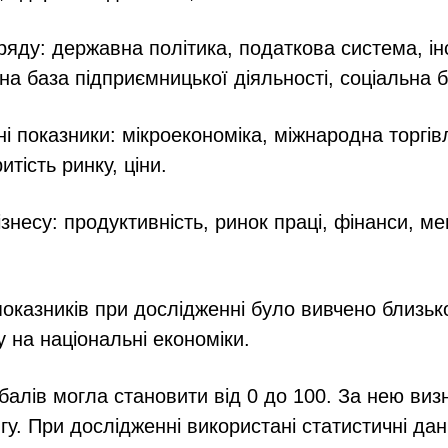
ряду: державна політика, податкова система, ін
на база підприємницької діяльності, соціальна б
і показники: мікроекономіка, міжнародна торгівл
ритість ринку, ціни.
ізнесу: продуктивність, ринок праці, фінанси, м
показників при дослідженні було вивчено близьк
у на національні економіки.
балів могла становити від 0 до 100. За нею виз
гу. При дослідженні використані статистичні дані