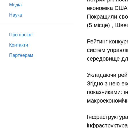
Медіа
економіка США. 
Наука
Покращили свої 
(5 місце) , Швец
Про проєкт
Рейтинг конкур
Контакти
систем управлі
Партнeрам
середовище для
Укладаючи рейт
Згідно з нею е
показниками: і
макроекономічн
Інфраструктура
інфраструктура,