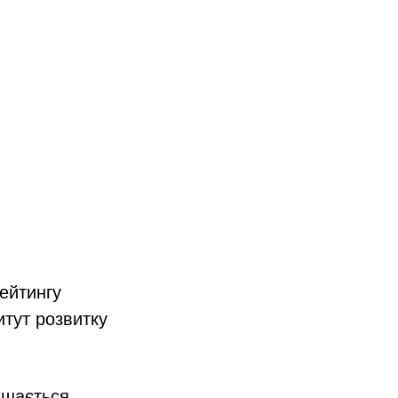
ейтингу
итут розвитку
ишається