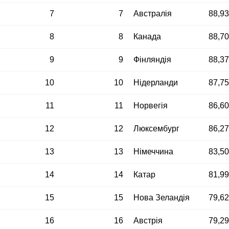
7
7
Австралія
88,9
8
8
Канада
88,7
9
9
Фінляндія
88,3
10
10
Нідерланди
87,7
11
11
Норвегія
86,6
12
12
Люксембург
86,2
13
13
Німеччина
83,5
14
14
Катар
81,9
15
15
Нова Зеландія
79,6
16
16
Австрія
79,2