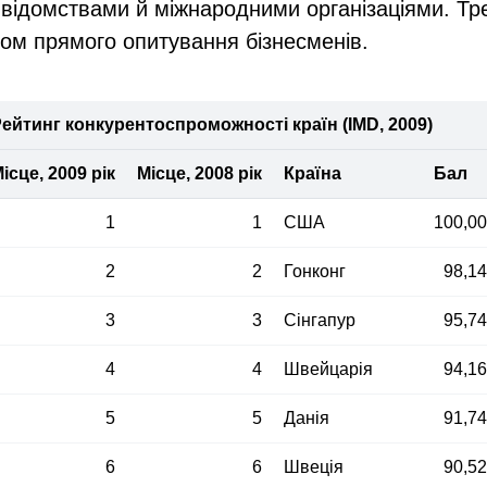
відомствами й міжнародними організаціями. Тр
м прямого опитування бізнесменів.
ейтинг конкурентоспроможності країн (IMD, 2009)
ісце, 2009 рік
Місце, 2008 рік
Країна
Бал
1
1
США
100,0
2
2
Гонконг
98,1
3
3
Сінгапур
95,7
4
4
Швейцарія
94,1
5
5
Данія
91,7
6
6
Швеція
90,5