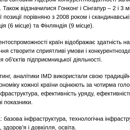
Також відзначилися Гонконг і Сінгапур – 2 і 3 м
позиції порівняно з 2008 роком і скандинавські
ія (6 місце) та Фінляндія (9 місце).
ентоспроможності країн відображає здатність н
ння створити сприятливі умови і конкурентнозд
 об’єктів підприємницької діяльності.
инг, аналітики IMD використали свою традиційн
кономіку кожної країни оцінюють за чотирма гол
нфраструктура, ефективність уряду, ефективність
і показники.
: базова інфраструктура, технологічна інфрастр
 здоров’я і довкілля, освіта.