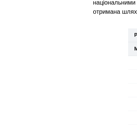
національними 
отримана шляхо
Р
М