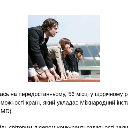
ась на передостанньому, 56 місці у щорічному р
можності країн, який укладає Міжнародний інст
IMD).
піль світовим лідером конкурентноздатності зал