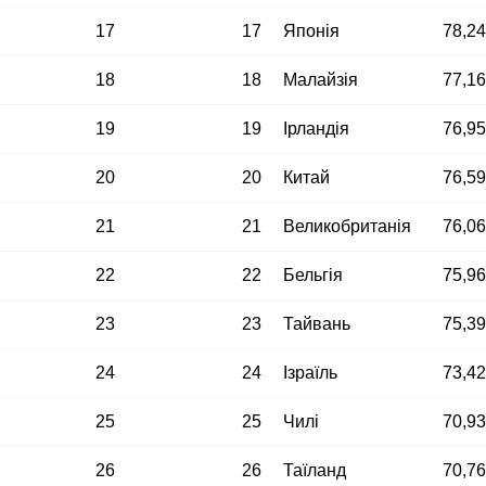
17
17
Японія
78,2
18
18
Малайзія
77,1
19
19
Ірландія
76,9
20
20
Китай
76,5
21
21
Великобританія
76,0
22
22
Бельгія
75,9
23
23
Тайвань
75,3
24
24
Ізраїль
73,4
25
25
Чилі
70,9
26
26
Таїланд
70,7