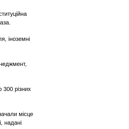
ституційна
аза.
я, іноземні
енеджмент,
о 300 різних
начали місце
, надані