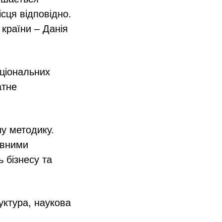
ісця відповідно.
 країни – Данія
аціональних
атне
у методику.
овними
 бізнесу та
уктура, наукова