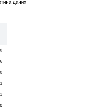
етина даних
00
46
40
63
41
20