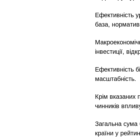
Ефективність у
база, норматив
Макроекономічн
інвестиції, відк
Ефективність б
масштабність.
Крім вказаних 
чинників вплив
Загальна сума 
країни у рейтин