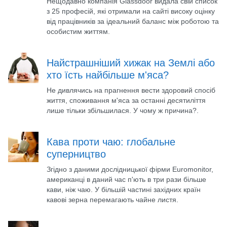
Нещодавно компанія Glassdoor видала свій список
з 25 професій, які отримали на сайті високу оцінку
від працівників за ідеальний баланс між роботою та
особистим життям.
Найстрашніший хижак на Землі або
хто їсть найбільше м'яса?
Не дивлячись на прагнення вести здоровий спосіб
життя, споживання м'яса за останні десятиліття
лише тільки збільшилася. У чому ж причина?.
Кава проти чаю: глобальне
суперництво
Згідно з даними дослідницької фірми Euromonitor,
американці в даний час п'ють в три рази більше
кави, ніж чаю. У більшій частині західних країн
кавові зерна перемагають чайне листя.