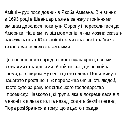
Аміші – рух послідовників Якоба Аммана. Він виник
в 1693 році в Швейцарії, але в зв’язку з гоніннями,
амішам довелося покинути Європу і переселитися до
Америки. На відміну від мормонів, яким можна сказати
належить штат Юта, аміші не мають своєї країни як
такої, хоча володіють землями.
Це повноцінний народ зі своєю культурою, своїми
звичаями і традиціями. У той же час, це релігійна
громада в широкому сенсі цього слова. Вони живуть
набагато простіше, ніж переважна більшість людей,
часто суто за рахунок сільського господарства
і промислу. Навколо цієї групи, яка відокремилася від
менонітів кілька століть назад, ходить безліч легенд.
Пора розібратися в тому, що з цього правда.