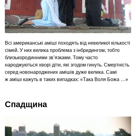
Всі американські аміші походять від невеликої кількості
сімей. У них велика проблема з інбридингом, тобто
близькородинними зв’язками. Тому часто
народжуються хворі діти, які згодом гинуть. Смертність
серед новонароджених амішів дуже велика. Самі
ж аміші кажуть в таких випадках: «Така Воля Божа …»
Спадщина