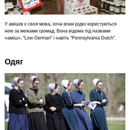
У амішів є своя мова, хоча вони рідко користуються
нею за межами громад. Вона відома під назвами
«аміш», “Low German” і навіть “Pennsylvania Dutch”.
Одяг