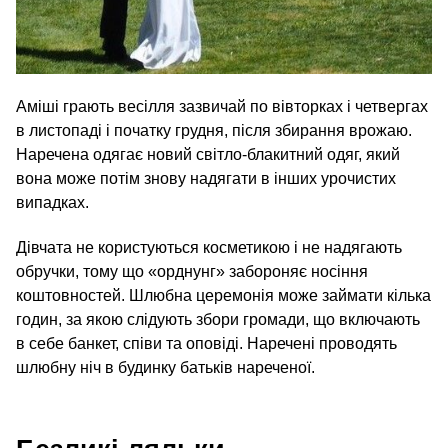
Аміші грають весілля зазвичай по вівторках і четвергах
в листопаді і початку грудня, після збирання врожаю.
Наречена одягає новий світло-блакитний одяг, який
вона може потім знову надягати в інших урочистих
випадках.
Дівчата не користуються косметикою і не надягають
обручки, тому що «орднунг» забороняє носіння
коштовностей. Шлюбна церемонія може займати кілька
годин, за якою слідують збори громади, що включають
в себе банкет, співи та оповіді. Наречені проводять
шлюбну ніч в будинку батьків нареченої.