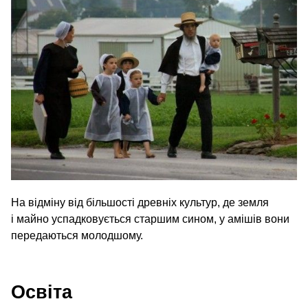
На відміну від більшості древніх культур, де земля
і майно успадковується старшим сином, у амішів вони
передаються молодшому.
Освіта