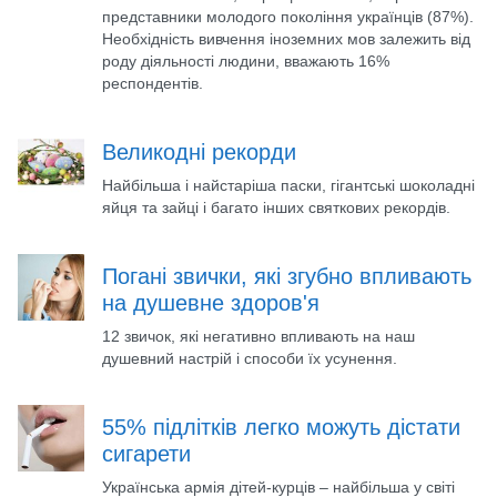
представники молодого покоління українців (87%).
Необхідність вивчення іноземних мов залежить від
роду діяльності людини, вважають 16%
респондентів.
Великодні рекорди
Найбільша і найстаріша паски, гігантські шоколадні
яйця та зайці і багато інших святкових рекордів.
Погані звички, які згубно впливають
на душевне здоров'я
12 звичок, які негативно впливають на наш
душевний настрій і способи їх усунення.
55% підлітків легко можуть дістати
сигарети
Українська армія дітей-курців – найбільша у світі