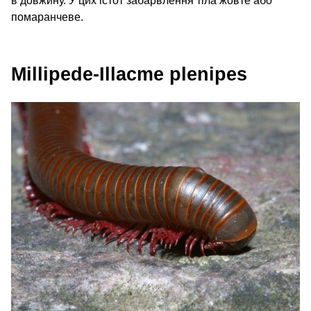
в довжину. У цих істот забарвлення тіла жовте або
помаранчеве.
Millipede-Illacme plenipes