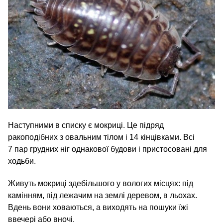
Наступними в списку є мокриці. Це підряд
ракоподібних з овальним тілом і 14 кінцівками. Всі
7 пар грудних ніг однакової будови і пристосовані для
ходьби.
Живуть мокриці здебільшого у вологих місцях: під
камінням, під лежачим на землі деревом, в льохах.
Вдень вони ховаються, а виходять на пошуки їжі
ввечері або вночі.