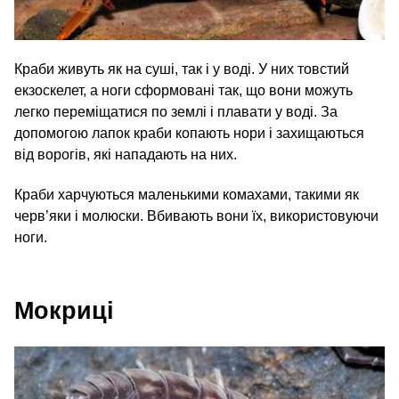
Краби живуть як на суші, так і у воді. У них товстий
екзоскелет, а ноги сформовані так, що вони можуть
легко переміщатися по землі і плавати у воді. За
допомогою лапок краби копають нори і захищаються
від ворогів, які нападають на них.
Краби харчуються маленькими комахами, такими як
черв’яки і молюски. Вбивають вони їх, використовуючи
ноги.
Мокриці