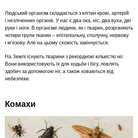
Людський організм складається з клітин крові, артерій
і незліченних органів. У нас є два ока, ніс, два вуха, дві
руки і ноги. В організмі людини, як і тварин, розрізняють
чотири групи тканин – епітеліальну, сполучну, нервову
і м’язову. Але на цьому схожість закінчується.
На Землі існують тварини з рекордною кількістю ніг.
Вони використовують їх для ходьби і бігу, ловлять
здобич за допомогою ніг, а також ховаються від
небезпеки.
Комахи