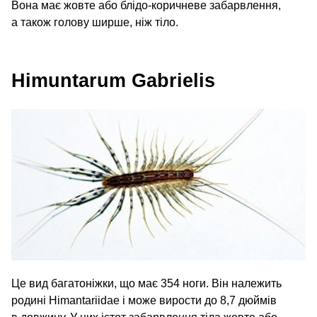
Вона має жовте або блідо-коричневе забарвлення,
а також голову ширше, ніж тіло.
Himuntarum Gabrielis
Це вид багатоніжки, що має 354 ноги. Він належить
родині Himantariidae і може вирости до 8,7 дюймів