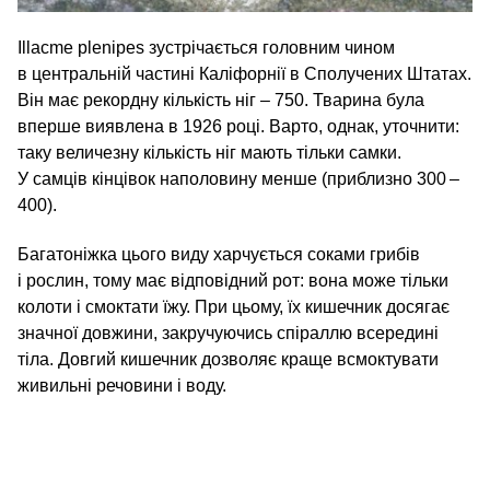
Illacme plenipes зустрічається головним чином
в центральній частині Каліфорнії в Сполучених Штатах.
Він має рекордну кількість ніг – 750. Тварина була
вперше виявлена в 1926 році. Варто, однак, уточнити:
таку величезну кількість ніг мають тільки самки.
У самців кінцівок наполовину менше (приблизно 300 –
400).
Багатоніжка цього виду харчується соками грибів
і рослин, тому має відповідний рот: вона може тільки
колоти і смоктати їжу. При цьому, їх кишечник досягає
значної довжини, закручуючись спіраллю всередині
тіла. Довгий кишечник дозволяє краще всмоктувати
живильні речовини і воду.