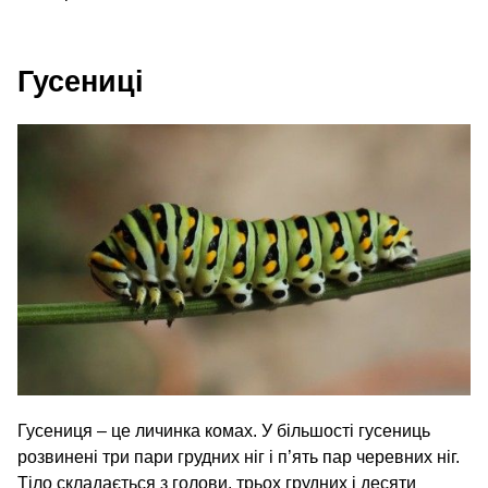
Гусениці
Гусениця – це личинка комах. У більшості гусениць
розвинені три пари грудних ніг і п’ять пар черевних ніг.
Тіло складається з голови, трьох грудних і десяти