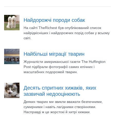
Найдорожчі породи собак
На сайті TheRichest був опублікований список
найрідкісніших і найдорожчих порід собак у всьому
світі.
Найбільші міграції тварин
Журналісти американської газети The Huffington
Post підібрали фотографії самих епічних і
масштабних подорожей тварин.
Десять спритних хижаків, яких
зазвичай недооцінюють
Деяких тварин ми звикли вважати безпечними,
сумирними і навіть лагідними створіннями.
Насправді ж це жорстокі й хитрі хижаки.