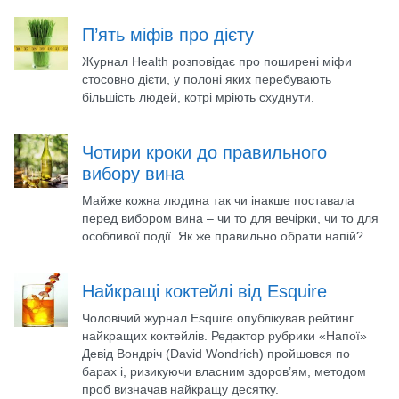
П’ять міфів про дієту
Журнал Health розповідає про поширені міфи
стосовно дієти, у полоні яких перебувають
більшість людей, котрі мріють схуднути.
Чотири кроки до правильного
вибору вина
Майже кожна людина так чи інакше поставала
перед вибором вина – чи то для вечірки, чи то для
особливої події. Як же правильно обрати напій?.
Найкращі коктейлі від Esquire
Чоловічий журнал Esquire опублікував рейтинг
найкращих коктейлів. Редактор рубрики «Напої»
Девід Вондріч (David Wondrich) пройшовся по
барах і, ризикуючи власним здоров’ям, методом
проб визначав найкращу десятку.