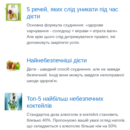
5 речей, яких слід уникати під час
дієти
Основна формула схуднення: «здорове
харчування - солодощі + вправи = втрата ваги».
Але крім цього слід дотримуватися правил, які
допоможуть закріпити успіх.
Найнебезпечніші дієти
Дієти - швидкий спосіб схуднення, але не завжди
безпечний. Іноді вони можуть завдати непоправної
шкоди здоров'ю.
Топ-5 найбільш небезпечних
коктейлів
Стандартна доза алкоголю в коктейлі становить
близько 40%. Пропонуємо вашій увазі огляд напоїв,
що складаються з алкоголю більше ніж на 50%.