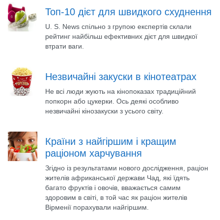
Топ-10 дієт для швидкого схуднення
U. S. News спільно з групою експертів склали
рейтинг найбільш ефективних дієт для швидкої
втрати ваги.
Незвичайні закуски в кінотеатрах
Не всі люди жують на кінопоказах традиційний
попкорн або цукерки. Ось деякі особливо
незвичайні кінозакуски з усього світу.
Країни з найгіршим і кращим
раціоном харчування
Згідно із результатами нового дослідження, раціон
жителів африканської держави Чад, які їдять
багато фруктів і овочів, вважається самим
здоровим в світі, в той час як раціон жителів
Вірменії порахували найгіршим.