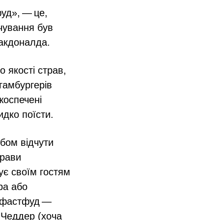
уд», — це,
чування був
Макдоналда.
 якості страв,
гамбургерів
жоспечені
идко поїсти.
бом відчути
трави
ує своїм гостям
ра або
ий фастфуд —
 Чеддер (хоча