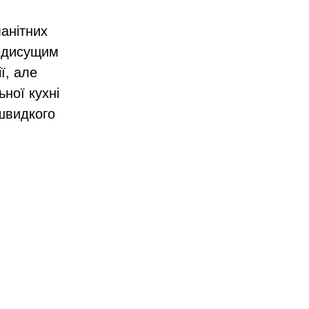
манітних
сюдисущим
ї, але
ної кухні
 швидкого