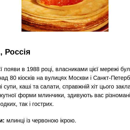
, Россія
ї появи в 1988 році, власниками цієї мережі бул
над 80 кіосків на вулицях Москви і Санкт-Петерб
 супи, каші та салати, справжній хіт цього закл
рикутної форми млинчики, здивують вас різномані
одких, так і гострих.
и:
млинці із червоною ікрою.