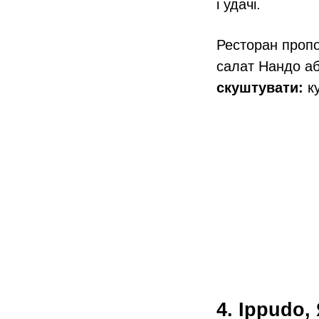
і удачі.
Ресторан пропо
салат Нандо або
скуштувати
:
ку
4. Ippudo,