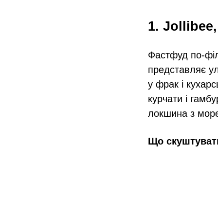
1. Jollibee
Фастфуд по-філі
представляє ул
у фрак і кухарс
курчати і гамб
локшина з мор
Що скуштуват