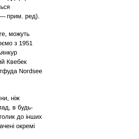
ться
 — прим. ред).
re, можуть
юємо з 1951
ьянкур
кий Квебек
астфуда Nordsee
ни, ніж
лад, в будь-
толик до інших
бачені окремі