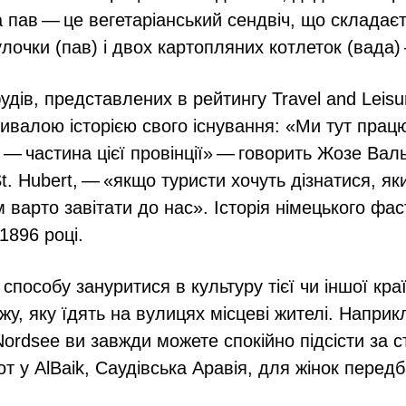
 пав — це вегетаріанський сендвіч, що складає
лочки (пав) і двох картопляних котлеток (вада)
удів, представлених в рейтингу Travel and Leisu
ивалою історією свого існування: «Ми тут прац
и — частина цієї провінції» — говорить Жозе Вал
t. Hubert, — «якщо туристи хочуть дізнатися, я
м варто завітати до нас». Історія німецького ф
1896 році.
пособу зануритися в культуру тієї чи іншої краї
жу, яку їдять на вулицях місцеві жителі. Наприк
Nordsee ви завжди можете спокійно підсісти за с
 от у AlBaik, Саудівська Аравія, для жінок перед