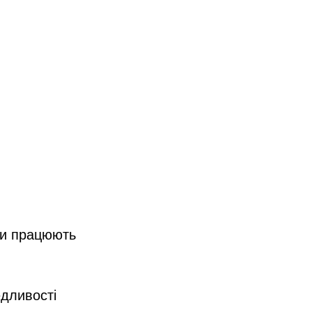
ни працюють
едливості