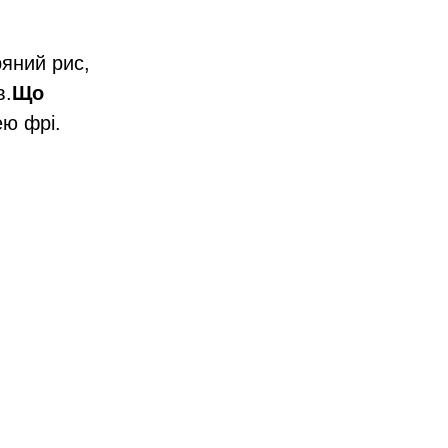
ряний рис,
в.
Що
ею фрі.