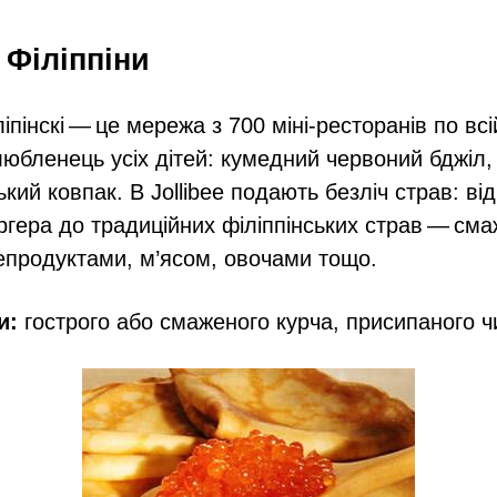
, Філіппіни
пінскі — це мережа з 700 міні-ресторанів по всій
юбленець усіх дітей: кумедний червоний бджіл,
ький ковпак. В Jollibee подають безліч страв: в
ургера до традиційних філіппінських страв — см
епродуктами, м’ясом, овочами тощо.
и:
гострого або смаженого курча, присипаного чи