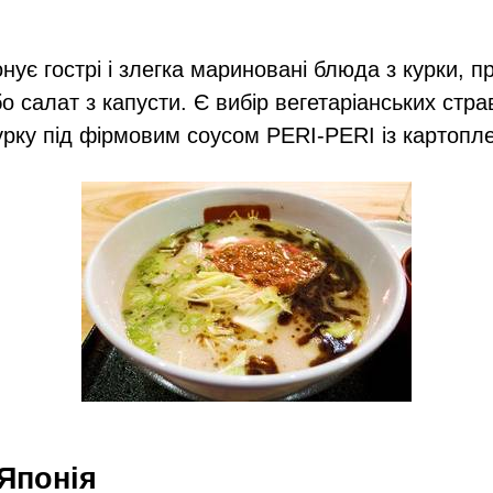
нує гострі і злегка мариновані блюда з курки, п
 салат з капусти. Є вибір вегетаріанських стра
рку під фірмовим соусом PERI-PERI із картопл
 Японія