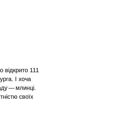
о відкрито 111
урга. І хоча
аду — млинці.
тністю своїх