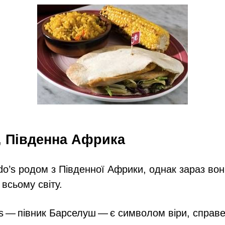
s, Південна Африка
o’s родом з Південної Африки, однак зараз во
 всьому світу.
s — півник Барселуш — є символом віри, справ