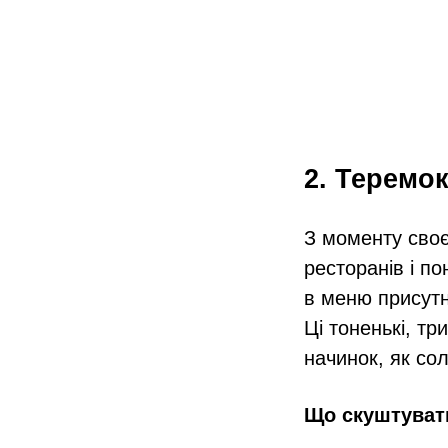
2. Теремок
З моменту своє
ресторанів і по
в меню присутні
Ці тоненькі, т
начинок, як сол
Що скуштуват