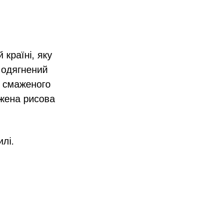
 країні, яку
 одягнений
ід смаженого
ажена рисова
лі.