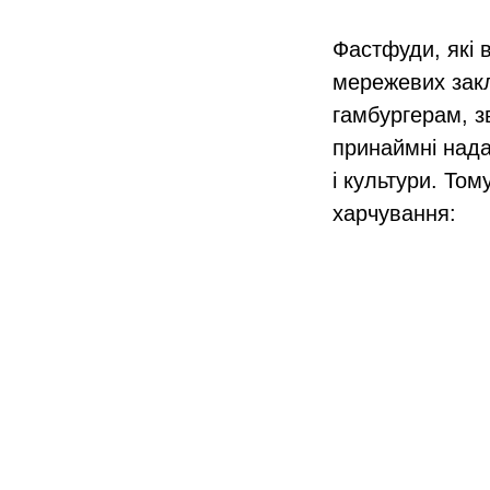
Фастфуди, які в
мережевих закл
гамбургерам, з
принаймні нада
і культури. То
харчування: