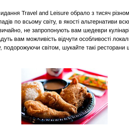
идання Travel and Leisure обрало з тисяч різно
адів по всьому світу, в якості альтернативи в
вичайно, не запропонують вам шедеври кулінарі
дуть вам можливість відчути особливості локаль
му, подорожуючи світом, шукайте такі ресторани