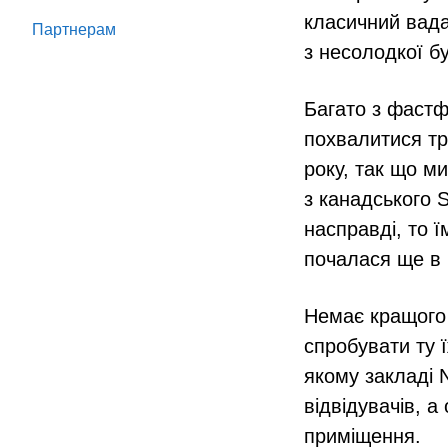
класичний вада
Партнeрам
з несолодкої бу
Багато з фастф
похвалитися тр
року, так що м
з канадського S
насправді, то ї
почалася ще в 
Немає кращого с
спробувати ту ї
якому закладі 
відвідувачів, а
приміщення.