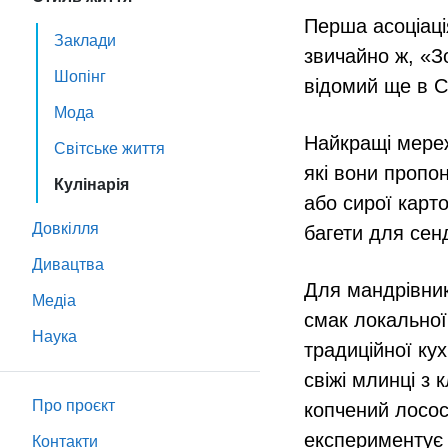
Перша асоціаці
Заклади
звичайно ж, «З
Шопінг
відомий ще в С
Мода
Найкращі мереж
Світське життя
які вони пропо
Кулінарія
або сирої карто
Довкілля
багети для сенд
Дивацтва
Для мандрівник
Медіа
смак локальної
Наука
традиційної ку
свіжі млинці з
Про проєкт
копчений лосос
експериментує 
Контакти