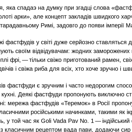
я, яка спадаэ на думку при згадці слова «фастф
олоті арки», але концепт закладів швидкого хар
тарадавньому Римі, задовго до появи імперії 
і фастфудів у світі дуже серйозно ставляться до
нують своїм відвідувачам: жодних заморожених 
плі фрі, — тільки свіжо приготований рамен, сві
вічів і свіжа риба для всіх, хто хоче зручно і шв
ів фастфуди є зручним і часто недорогим спосо
 кухні. Деякі фастфуди пропонують виключно с
хні: мережа фастфудів «Теремок» в Росії пропон
 класичними російськими начинками, такими як ік
ь, у той час як Goli Vada Pav No. 1 — індійськ
з класичним рецептом вада пави, додаючи сир