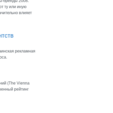
ны-бренды 2008.
т ту или иную
ачительно влияет
нтств
аинская рекламная
оса.
ний (The Vienna
ственный рейтинг