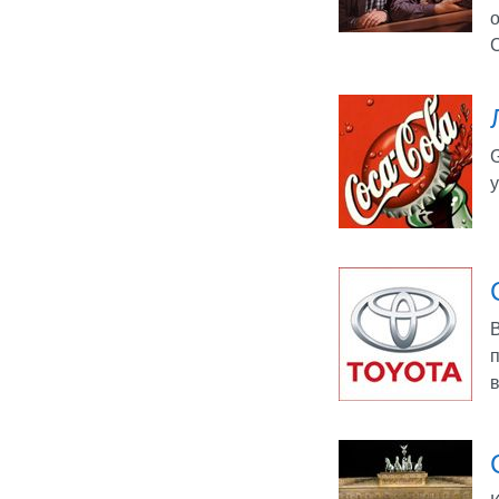
о
G
в