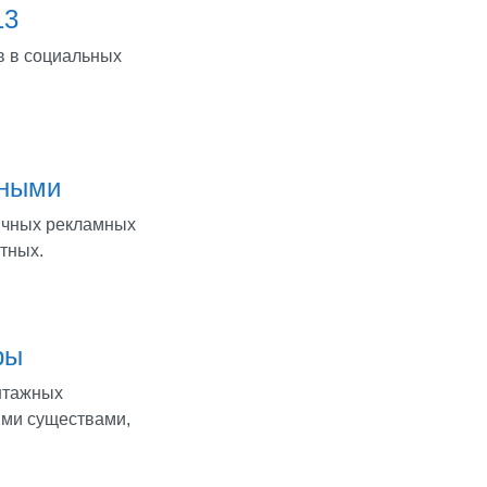
13
в в социальных
тными
бычных рекламных
тных.
ры
интажных
ми существами,