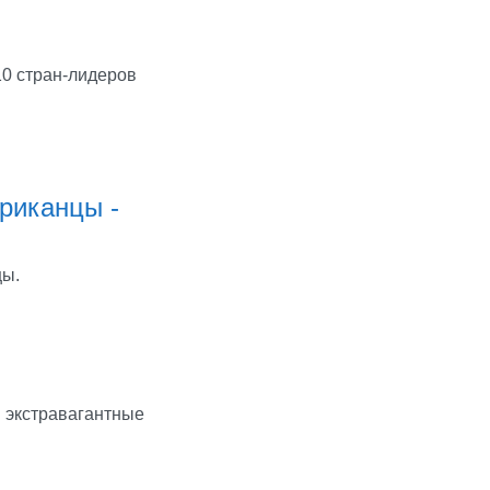
10 стран-лидеров
риканцы -
цы.
и экстравагантные