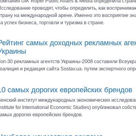
омпания GfK Roper Public Affairs & Media определила стра
Исследование проводят, чтобы определить, как воспринимаю
страну на международной арене. Именно это восприятие зн
а успех бизнеса, торговли и туризма в стране.
Рейтинг самых доходных рекламных аге
Украины
Топ-30 рекламных агентств Украины-2008 составили Всеукр
оалиция и редакция сайта Sostav.ua. путем экспертного опр
10 самых дорогих европейских брендов
Венский институт международных экономических исследова
nstitute for International Economic Studies) опубликовал соб
самых дорогих европейских брендов.