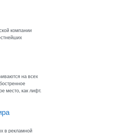
ской компании
вестнейших
чиваются на всех
обостренное
е место, как лифт.
ира
ых в рекламной