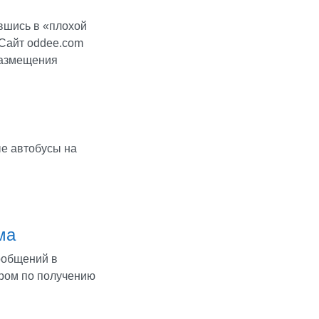
вшись в «плохой
 Сайт oddee.com
размещения
ые автобусы на
ма
ообщений в
ером по получению