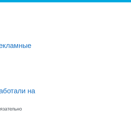
рекламные
аботали на
бязательно