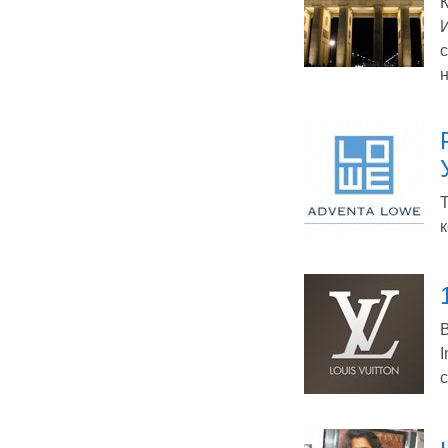
К
н
к
I