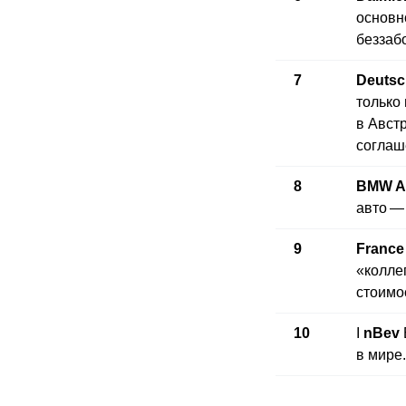
основн
беззаб
7
Deutsc
только
в Авст
соглаш
8
BMW 
авто —
9
France
«колле
стоимо
10
I
nBev
в мире.