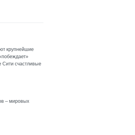
ают крупнейшие
 «побеждает»
е Сити счастливые
ов – мировых