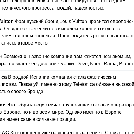
ных телефонов. Nokia ныне ассоциируется с последним
 технического прогресса, модой, надежностью.
uitton
Французский бренд Louis Vuitton нравится европейс
м. Он давно стал если не символом хорошего вкуса, то
телем толщины кошелька. Производитель роскошных товар
 списке второе место.
er
Возможно, название компании вам кажется незнакомым, 
расно знаете ее дочерние марки: Dove, Knorr, Rama, Pfanni.
ica
В родной Испании компания стала фактическим
листом. Пожалуй, именно этому Telefonica обязана высоко
стью своего бренда.
ne
Этот «британец» сейчас крупнейший сотовый оператор 
 в Европе, но и во всем мире. Однако именно в Европе
ия имеет самые сильные позиции.
r AG
Хотя концерн уже разорвал соглашение с Chrysler, но 