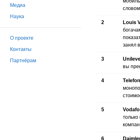
мобиль
Медиа
словом
Наука
2
Louis V
богача
показа
О проекте
занял в
Контакты
3
Unilev
Партнёрам
вы прек
4
Telefon
монопо
стоимо
5
Vodafo
только
компан
6
Daimle