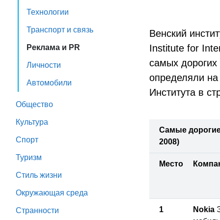
Технологии
Транспорт и связь
Венский инсти
Institute for I
Реклама и PR
самых дорогих 
Личности
определяли на
Автомобили
Института в с
Общество
Культура
Самые дорогие б
Спорт
2008)
Туризм
Место
Компа
Стиль жизни
Окружающая среда
1
Nokia
Э
Странности