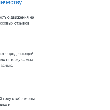
личеству
остью движения на
массовых отзывов
ают определяющей
ало пятерку самых
пасных.
13 году отображены
нике и