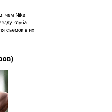
, чем Nike,
везду клуба
ля съемок в их
аров)