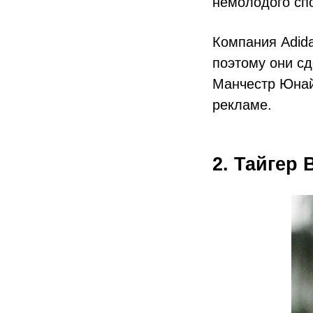
немолодого сп
Компания Adida
поэтому они с
Манчестр Юнай
рекламе.
2. Тайгер