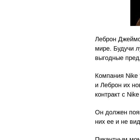
Леброн Джеймс
мире. Будучи л
выгодные пред
Компания Nike 
и Леброн их н
контракт с Nik
Он должен появ
них ее и не ви
Пикантным моме