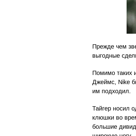
Прежде чем зве
выгодные сделк
Помимо таких 
Джеймс, Nike б
им подходил.
Тайгер носил о
клюшки во врем
большие дивиде
широкую ногу.