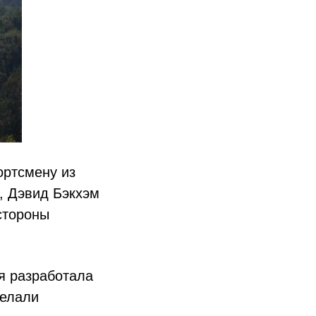
ортсмену из
, Дэвид Бэкхэм
стороны
я разработала
делали