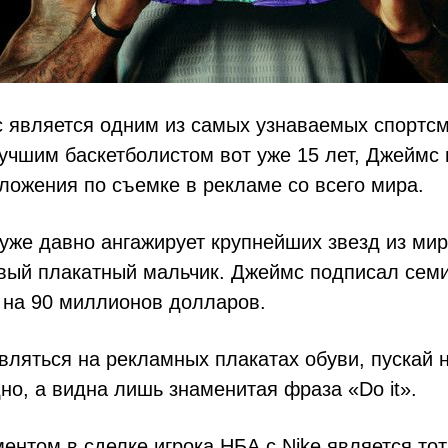
 является одним из самых узнаваемых спортсм
учшим баскетболистом вот уже 15 лет, Джеймс 
ложения по съемке в рекламе со всего мира.
уже давно ангажирует крупнейших звезд из мир
овый плакатный мальчик. Джеймс подписал сем
e на 90 миллионов долларов.
ляться на рекламных плакатах обуви, пускай н
дно, а видна лишь знаменитая фраза «Do it».
нтом в сделке игрока НБА с Nike является тот 