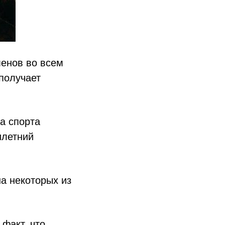
енов во всем
получает
а спорта
илетний
а некоторых из
факт, что