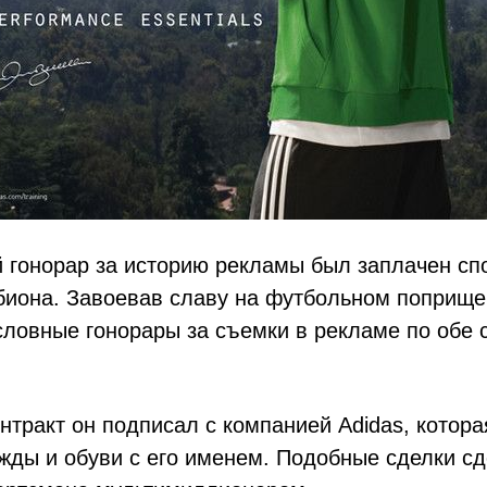
 гонорар за историю рекламы был заплачен сп
биона. Завоевав славу на футбольном поприще
словные гонорары за съемки в рекламе по обе 
тракт он подписал с компанией Adidas, котора
жды и обуви с его именем. Подобные сделки с