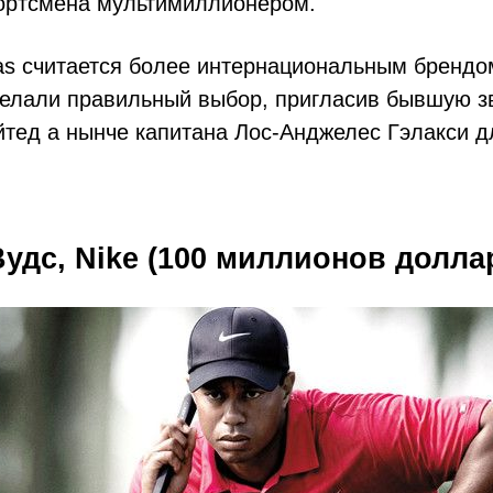
ортсмена мультимиллионером.
s считается более интернациональным брендом
делали правильный выбор, пригласив бывшую з
тед а нынче капитана Лос-Анджелес Гэлакси д
 Вудс, Nike (100 миллионов долл