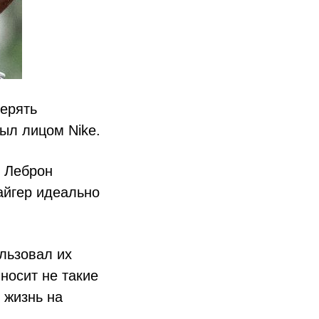
терять
был лицом Nike.
и Леброн
айгер идеально
ользовал их
носит не такие
 жизнь на