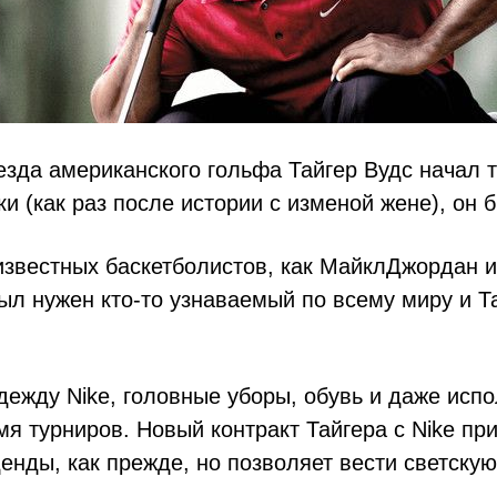
зда американского гольфа Тайгер Вудс начал 
и (как раз после истории с изменой жене), он 
известных баскетболистов, как МайклДжордан 
ыл нужен кто-то узнаваемый по всему миру и Т
дежду Nike, головные уборы, обувь и даже исп
я турниров. Новый контракт Тайгера с Nike при
нды, как прежде, но позволяет вести светскую