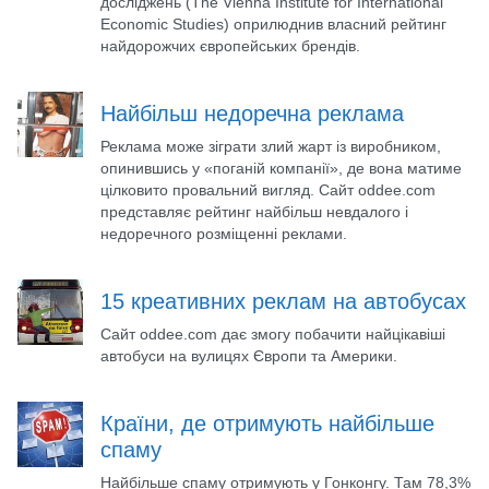
досліджень (The Vienna Institute for International
Economic Studies) оприлюднив власний рейтинг
найдорожчих європейських брендів.
Найбільш недоречна реклама
Реклама може зіграти злий жарт із виробником,
опинившись у «поганій компанії», де вона матиме
цілковито провальний вигляд. Сайт oddee.com
представляє рейтинг найбільш невдалого і
недоречного розміщенні реклами.
15 креативних реклам на автобусах
Сайт oddee.com дає змогу побачити найцікавіші
автобуси на вулицях Європи та Америки.
Країни, де отримують найбільше
спаму
Найбільше спаму отримують у Гонконгу. Там 78,3%