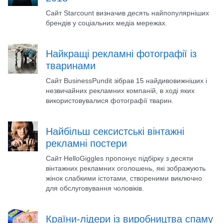
Сайт Starcount визначив десять найпопулярніших
брендів у соціальних медіа мережах.
Найкращі рекламні фотографії із
тваринами
Сайт BusinessPundit зібрав 15 найдивовижніших і
незвичайних рекламних компаній, в ході яких
використовувалися фотографії тварин.
Найбільш сексистські вінтажні
рекламні постери
Сайт HelloGiggles пропонує підбірку з десяти
вінтажних рекламних оголошень, які зображують
жінок слабкими істотами, створеними виключно
для обслуговування чоловіків.
Країни-лідери із виробництва спаму