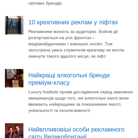
світових брендів.
10 креативних реклам у ліфтах
Рекламники воюють за аудиторію. Бойові дії
розгортаються на усіх фронтах –
медіамайданчиках і зовнішніх носіях. Тож
загострена увага служителів креативу не могла
оминути такого вдалого місця, як ліфт.
Найкращі алкогольні бренди
преміум-класу
Luxury Institute провів дослідження серед заможних
американців щодо того, які алкогольні напої вони
вважають найкращими за показниками якості,
унікальності та ексклюзивності.
Найвпливовіші особи рекламного
світу Великобританії