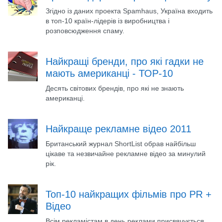
Згідно із даних проекта Spamhaus, Україна входить
в топ-10 країн-лідерів із виробництва і
розповсюдження спаму.
Найкращі бренди, про які гадки не
мають американці - ТОР-10
Десять світових брендів, про які не знають
американці.
Найкраще рекламне відео 2011
Британський журнал ShortList обрав найбільш
цікаве та незвичайне рекламне відео за минулий
рік.
Топ-10 найкращих фільмів про PR +
Відео
Всім рекламістам в день реклами присвячується.