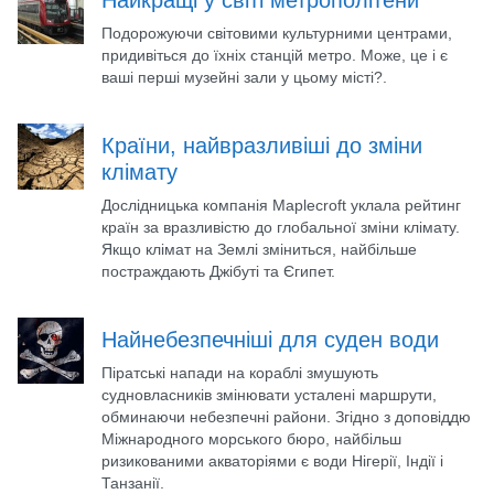
Найкращі у світі метрополітени
Подорожуючи світовими культурними центрами,
придивіться до їхніх станцій метро. Може, це і є
ваші перші музейні зали у цьому місті?.
Країни, найвразливіші до зміни
клімату
Дослідницька компанія Maplecroft уклала рейтинг
країн за вразливістю до глобальної зміни клімату.
Якщо клімат на Землі зміниться, найбільше
постраждають Джібуті та Єгипет.
Найнебезпечніші для суден води
Піратські напади на кораблі змушують
судновласників змінювати усталені маршрути,
обминаючи небезпечні райони. Згідно з доповіддю
Міжнародного морського бюро, найбільш
ризикованими акваторіями є води Нігерії, Індії і
Танзанії.