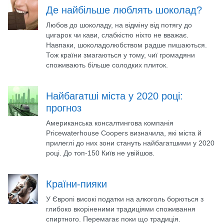
Де найбільше люблять шоколад?
Любов до шоколаду, на відміну від потягу до
цигарок чи кави, слабкістю ніхто не вважає.
Навпаки, шоколадолюбством радше пишаються.
Тож країни змагаються у тому, чиї громадяни
споживають більше солодких плиток.
Найбагатші міста у 2020 році:
прогноз
Американська консалтингова компанія
Pricewaterhouse Coopers визначила, які міста й
прилеглі до них зони стануть найбагатшими у 2020
році. До топ-150 Київ не увійшов.
Країни-пияки
У Європі високі податки на алкоголь борються з
глибоко вкоріненими традиціями споживання
спиртного. Перемагає поки що традиція.