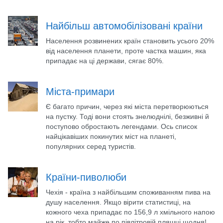
Найбільш автомобілізовані країни
Населення розвинених країн становить усього 20%
від населення планети, проте частка машин, яка
припадає на ці держави, сягає 80%.
Міста-примари
Є багато причин, через які міста перетворюються
на пустку. Тоді вони стоять знелюднілі, безживні й
поступово обростають легендами. Ось список
найцікавіших покинутих міст на планеті,
популярних серед туристів.
Країни-пиволюби
Чехія - країна з найбільшим споживанням пива на
душу населення. Якщо вірити статистиці, на
кожного чеха припадає по 156,9 л хмільного напою
на рік, тобто майже по півлітровій пляшці щодня!.