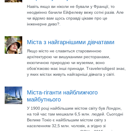
Навіть якщо ви ніколи не бували у Франції, то
неодмінно бачили Ейфелеву вежу сотні разів. Але
чи відомо вам щось справді цікаве про це
інженерне диво?.
Міста з найгарнішими дівчатами
Якщо місто не славиться старовинною
архітектурою чи вишуканими ресторанами,
екзотичною природою чи музеями, воно
обов’язково має інші принади. Тravelersdigest знає,
у яких містах живуть найгарніші дівчата у світі.
Міста-гіганти найближчого
майбутнього
У 1900 році найбільшим містом світу був Лондон,
на той час там мешкали 6,5 млн. людей. Сьогодні
Велике Токіо є найбільшим містом світу з
населенням 32,5 млн. чоловік, а згідно зі