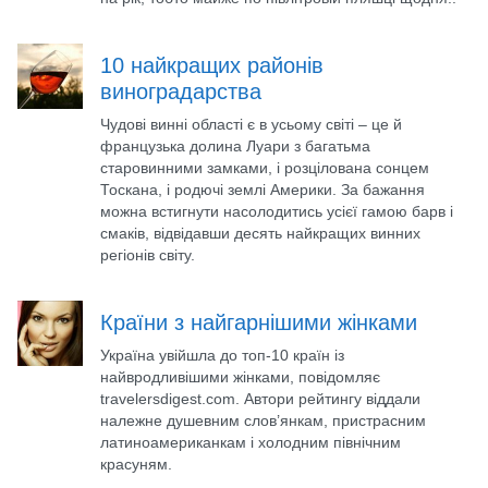
10 найкращих районів
виноградарства
Чудові винні області є в усьому світі – це й
французька долина Луари з багатьма
старовинними замками, і розцілована сонцем
Тоскана, і родючі землі Америки. За бажання
можна встигнути насолодитись усієї гамою барв і
смаків, відвідавши десять найкращих винних
регіонів світу.
Країни з найгарнішими жінками
Україна увійшла до топ-10 країн із
найвродливішими жінками, повідомляє
travelersdigest.com. Автори рейтингу віддали
належне душевним слов’янкам, пристрасним
латиноамериканкам і холодним північним
красуням.