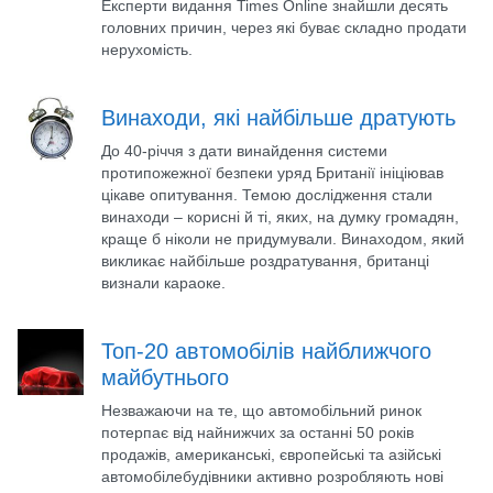
Експерти видання Times Online знайшли десять
головних причин, через які буває складно продати
нерухомість.
Винаходи, які найбільше дратують
До 40-річчя з дати винайдення системи
протипожежної безпеки уряд Британії ініціював
цікаве опитування. Темою дослідження стали
винаходи – корисні й ті, яких, на думку громадян,
краще б ніколи не придумували. Винаходом, який
викликає найбільше роздратування, британці
визнали караоке.
Топ-20 автомобілів найближчого
майбутнього
Незважаючи на те, що автомобільний ринок
потерпає від найнижчих за останні 50 років
продажів, американські, європейські та азійські
автомобілебудівники активно розробляють нові