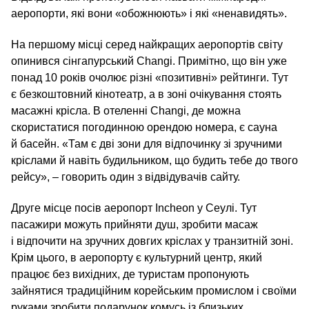
аеропорти, які вони «обожнюють» і які «ненавидять».
На першому місці серед найкращих аеропортів світу
опинився сінгапурський Changi. Примітно, що він уже
понад 10 років очолює різні «позитивні» рейтинги. Тут
є безкоштовний кінотеатр, а в зоні очікування стоять
масажні крісла. В отеленні Changi, де можна
скористатися погодинною орендою номера, є сауна
й басейн. «Там є дві зони для відпочинку зі зручними
кріслами й навіть будильником, що будить тебе до твого
рейсу», – говорить один з відвідувачів сайту.
Друге місце посів аеропорт Incheon у Сеулі. Тут
пасажири можуть прийняти душ, зробити масаж
і відпочити на зручних довгих кріслах у транзитній зоні.
Крім цього, в аеропорту є культурний центр, який
працює без вихідних, де туристам пропонують
зайнятися традиційним корейським промислом і своїми
руками зробити подарунок комусь із близьких.