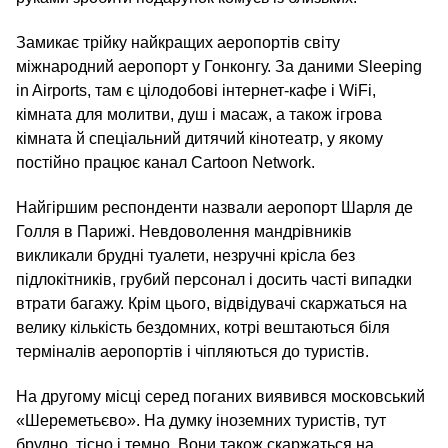
Замикає трійку найкращих аеропортів світу
міжнародний аеропорт у Гонконгу. За даними Sleeping
in Airports, там є цілодобові інтернет-кафе і WiFi,
кімната для молитви, душ і масаж, а також ігрова
кімната й спеціальний дитячий кінотеатр, у якому
постійно працює канал Cartoon Network.
Найгіршим респонденти назвали аеропорт Шарля де
Голля в Парижі. Невдоволення мандрівників
викликали брудні туалети, незручні крісла без
підлокітників, грубий персонал і досить часті випадки
втрати багажу. Крім цього, відвідувачі скаржаться на
велику кількість бездомних, котрі вештаються біля
терміналів аеропортів і чіпляються до туристів.
На другому місці серед поганих виявився московський
«Шереметьєво». На думку іноземних туристів, тут
брудно, тісно і темно. Вони також скаржаться на