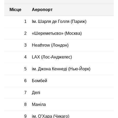
Місце
Аеропорт
1
Ім. Шарля де Голля (Париж)
2
«Шереметьєво» (Москва)
3
Heathrow (Лондон)
4
LAX (Лос-Анджелес)
5
ім. Джона Кеннеді (Нью-Йорк)
6
Бомбей
7
Делі
8
Маніла
9
ім. О’Хара (Чикаго)