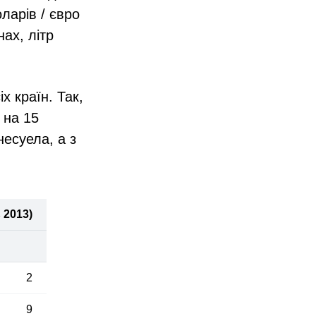
ларів / євро
нах, літр
х країн. Так,
 на 15
есуела, а з
 2013)
2
9