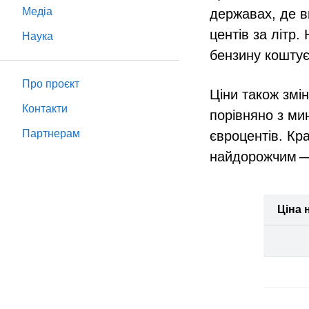
Медіа
державах, де в
центів за літр.
Наука
бензину коштує
Про проєкт
Ціни також змін
Контакти
порівняно з ми
Партнeрам
євроцентів. К
найдорожчим —
Ціна 