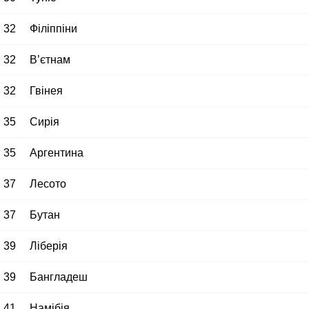
32
Філіппіни
32
В’єтнам
32
Гвінея
35
Сирія
35
Аргентина
37
Лесото
37
Бутан
39
Ліберія
39
Бангладеш
41
Намібія