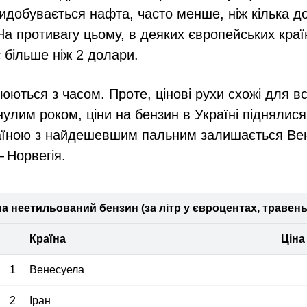
идобувається нафта, часто менше, ніж кілька до
 На противагу цьому, в деяких європейських краї
 більше ніж 2 долари.
юються з часом. Проте, цінові рухи схожі для всі
нулим роком, ціни на бензин в Україні піднялися
раїною з найдешевшим пальним залишається Вен
 Норвегія.
на неетильований бензин (за літр у євроцентах, травень
Країна
Ціна
1
Венесуела
2
Іран