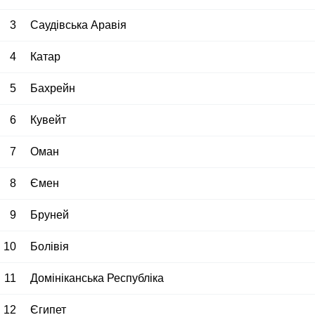
3
Саудівська Аравія
4
Катар
5
Бахрейн
6
Кувейт
7
Оман
8
Ємен
9
Бруней
10
Болівія
11
Домініканська Республіка
12
Єгипет