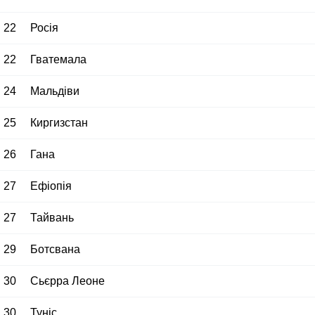
22
Росія
22
Гватемала
24
Мальдіви
25
Киргизстан
26
Гана
27
Ефіопія
27
Тайвань
29
Ботсвана
30
Сьєрра Леоне
30
Туніс