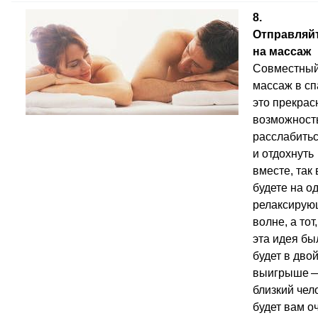
8.
Отправляй
на массаж
Совместны
массаж в с
это прекрас
возможност
расслабить
и отдохнуть
вместе, так
будете на о
релаксирую
волне, а тот,
эта идея бы
будет в дво
выигрыше 
близкий чел
будет вам о