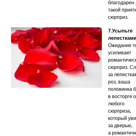
благодарен 
такой прия
сюрприз.
7.Усыпьте
лепестками
Ожидание т
усиливает
романтичес
сюрприз. С
за лепестка
роз, ваша
половинка б
в восторге о
любого
сюрприза,
который уви
за дверью,
а романтичн