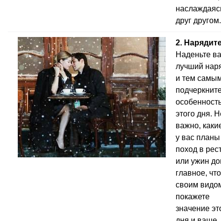
наслаждаяс
друг другом.
2. Нарядит
Наденьте в
лучший нар
и тем самы
подчеркнит
особенност
этого дня. Н
важно, каки
у вас план
поход в рес
или ужин до
главное, чт
своим видо
покажете
значение эт
дня и ваше