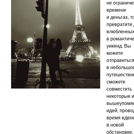
не ограниче
времени
и деньгах, т
превратите
влюбленны
в романтич
уикенд. Вы
можете
отправитьс
в небольшо
путешествие
сможете
совместить
некоторые и
вышеупомя
идей, прово
время вдво
в новой
обстановке,