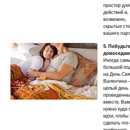
простор для
действий и,
возможно,
скрытые ст
вашего парт
5. Побудьт
домоседам
Иногда сам
большой по
на День Свя
Валентина 
целый день
проведенн
вместе. Вам
нужно куда-
идти, чтобы
сделать что-
особенное.