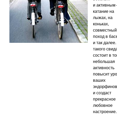
и активным
катание на
лыжах, на
коньках,
совместный
поход в бас
и так далее
такого свид
состоит в то
небольшая
активность
повысит ур
ваших
эндорфино
и создаст
прекрасное
любовное
настроение.