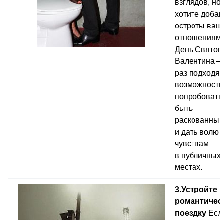
взглядов, н
хотите доба
остроты ва
отношениям
День Свято
Валентина 
раз подход
возможност
попробоват
быть
раскованны
и дать волю
чувствам
в публичны
местах.
3.Устройте
романтиче
поездку
Ес