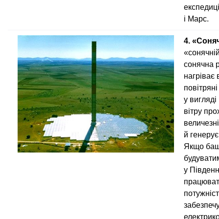
експедиці
і Марс.
4. «Соня
«сонячні
сонячна р
нагріває 
повітряні
у вигляді
вітру про
величезні
й генерує
Якщо баш
будувати
у Південн
працюват
потужніст
забезпеч
електрико