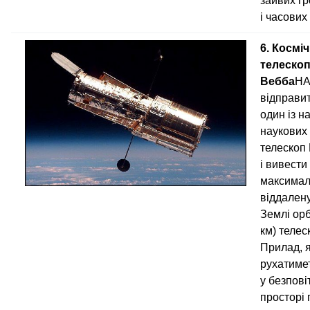
зайвих г
і часових
6. Космі
телеско
Вебба
НА
відправит
один із н
наукових 
телескоп 
і вивести
максимал
віддалену
Землі орб
км) телес
Прилад, 
рухатиме
у безпов
просторі 