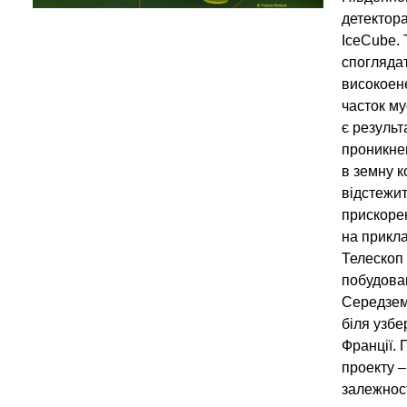
детектор
IceCube. 
спогляда
високоен
часток му
є результ
проникне
в земну к
відстежи
прискоре
на прикла
Телескоп
побудован
Середзем
біля узб
Франції. 
проекту –
залежност