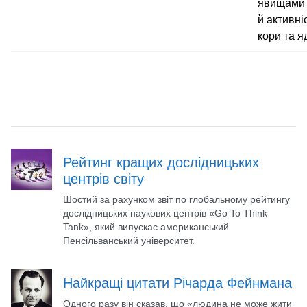
явищами 
й активні
кори та я
Рейтинг кращих дослідницьких
центрів світу
Шостий за рахунком звіт по глобальному рейтингу
дослідницьких наукових центрів «Go To Think
Tank», який випускає американський
Пенсільванський університет.
Найкращі цитати Річарда Фейнмана
Одного разу він сказав, що «людина не може жити