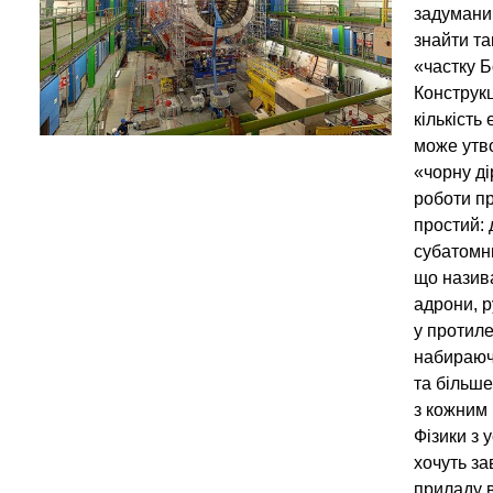
задумани
знайти та
«частку Б
Конструкц
кількість 
може утв
«чорну д
роботи п
простий: 
субатомн
що назив
адрони, 
у протил
набираюч
та більше
з кожним 
Фізики з у
хочуть за
приладу 