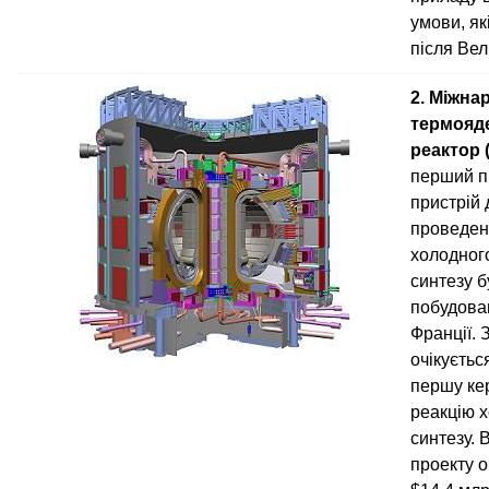
умови, як
після Вел
2. Міжна
термояд
реактор 
перший п
пристрій 
проведен
холодног
синтезу б
побудован
Франції. 
очікуєтьс
першу ке
реакцію 
синтезу. 
проекту о