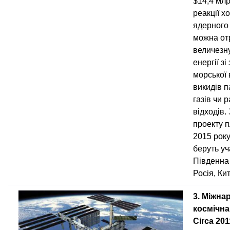
$14,4 млр
реакції х
ядерного
можна от
величезну
енергії зі
морської 
викидів 
газів чи 
відходів
проекту п
2015 року
беруть уч
Південна
Росія, Кит
3. Міжна
космічна
Сirca 201