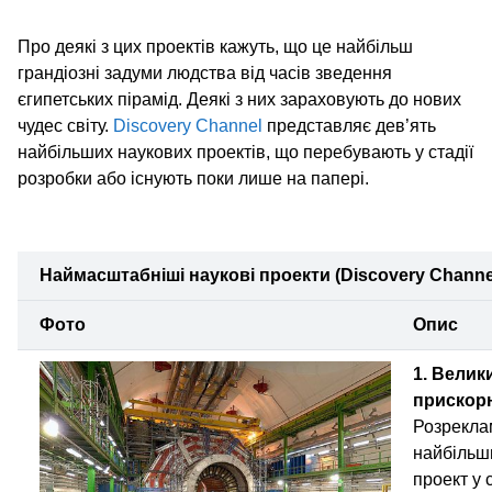
Про деякі з цих проектів кажуть, що це найбільш
грандіозні задуми людства від часів зведення
єгипетських пірамід. Деякі з них зараховують до нових
чудес світу.
Discovery Channel
представляє дев’ять
найбільших наукових проектів, що перебувають у стадії
розробки або існують поки лише на папері.
Наймасштабніші наукові проекти (Discovery Channe
Фото
Опис
1. Велик
прискор
Розрекла
найбільш
проект у с