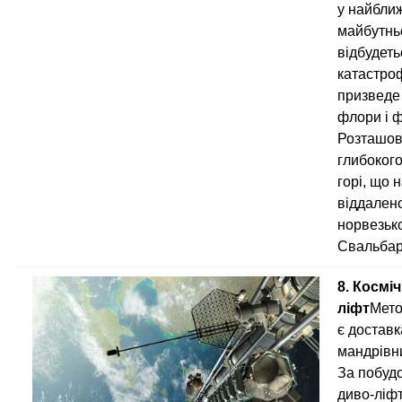
у найбли
майбутнь
відбудеть
катастро
призведе
флори і 
Розташов
глибокого
горі, що 
віддален
норвезьк
Свальбар
8. Космі
ліфт
Мето
є доставк
мандрівни
За побуд
диво-ліф