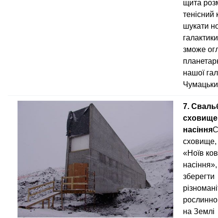
щита розм
тенісний 
шукати н
галактики
зможе ог
планетар
нашої гал
Чумацьки
7. Сваль
сховище
насіння
С
сховище, 
«Ноїв ков
насіння»,
зберегти
різномані
рослинног
на Землі