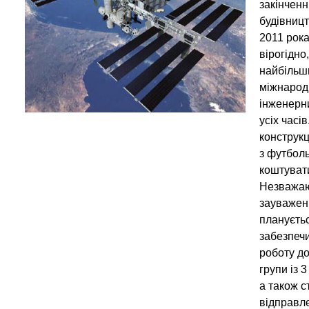
закінчен
будівницт
2011 рока
вірогідно
найбільш
міжнаро
інженерн
усіх часів
конструкц
з футбол
коштуват
Незважаю
зауваженн
плануєтьс
забезпеч
роботу до
групи із 3
а також с
відправл