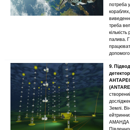
потреба у
кораблях,
виведенн
треба ве
кількість
палива. Г
працюват
допомого
9. Підво
детектор
АНТАРЕ
(ANTARE
створени
досліджен
Землі. Ві
ейтринни
АМАНДА 
Південно