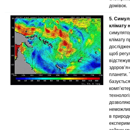
домівок.
5. Симул
клімату 
симулятор
клімату 
досліджен
щоб регу
відстежу
здоров’я
планети. 
базується
комп’юте
технологі
дозволяю
неможлив
в природ
експерим