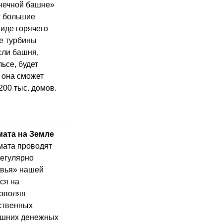
нечной башне»
т большие
иде горячего
е турбины
сли башня,
ьсе, будет
 она сможет
200 тыс. домов.
ата на Земле
мата проводят
регулярно
овья» нашей
ся на
озволяя
ственных
ишних денежных