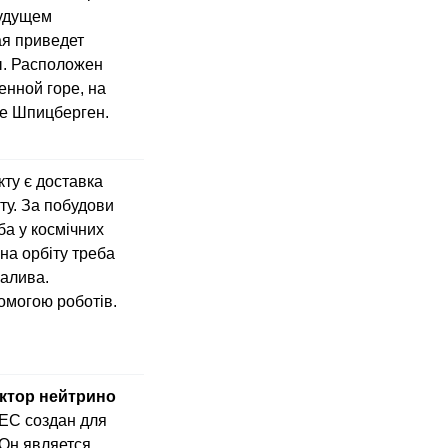
будущем
ая приведет
. Расположен
енной горе, на
е Шпицберген.
ту є доставка
ту. За побудови
ба у космічних
на орбіту треба
палива.
омогою роботів.
ктор нейтрино
С создан для
Он является