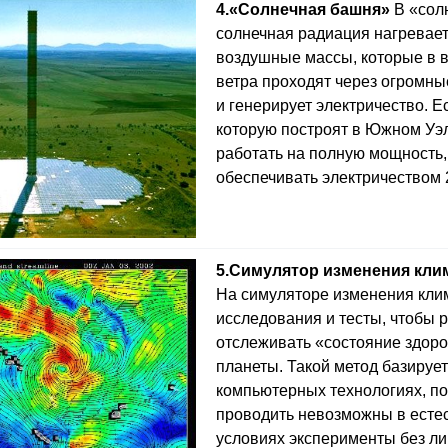
4.
«Солнечная башня»
В «сол
солнечная радиация нагревае
воздушные массы, которые в в
ветра проходят через огромны
и генерирует электричество. Е
которую построят в Южном Уэл
работать на полную мощность,
обеспечивать электричеством 
5.
Симулятор изменения клим
На симуляторе изменения кли
исследования и тесты, чтобы 
отслеживать «состояние здор
планеты. Такой метод базирует
компьютерных технологиях, п
проводить невозможны в есте
условиях эксперименты без л