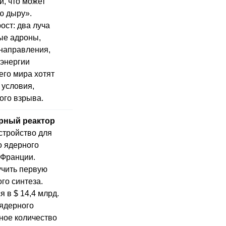
и, что может
ю дыру».
ост: два луча
ые адроны,
направления,
 энергии
его мира хотят
 условия,
ого взрыва.
рный реактор
стройство для
о ядерного
 Франции.
учить первую
го синтеза.
 в $ 14,4 млрд.
 ядерного
ное количество