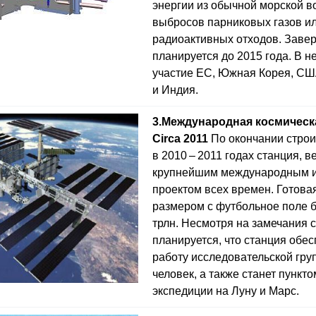
энергии из обычной морской в
выбросов парниковых газов и
радиоактивных отходов. Заве
планируется до 2015 года. В 
участие ЕС, Южная Корея, США
и Индия.
3.
Международная космическ
Сirca 2011
По окончании строи
в 2010 – 2011 годах станция, в
крупнейшим международным 
проектом всех времен. Готова
размером с футбольное поле бу
трлн. Несмотря на замечания с
планируется, что станция обе
работу исследовательской груп
человек, а также станет пункт
экспедиции на Луну и Марс.