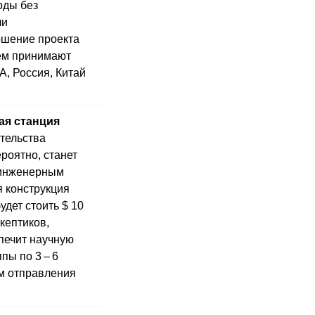
оды без
ли
ршение проекта
нем принимают
, Россия, Китай
ая станция
тельства
ероятно, станет
инженерным
я конструкция
дет стоить $ 10
кептиков,
спечит научную
пы по 3 – 6
ом отправления