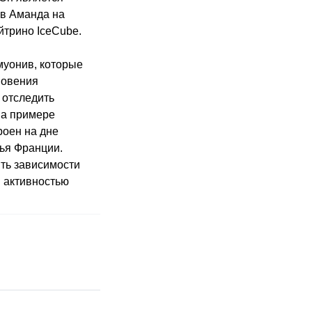
ов Аманда на
йтрино IceCube.
муонив, которые
новения
 отследить
на примере
роен на дне
ья Франции.
ть зависимости
 активностью