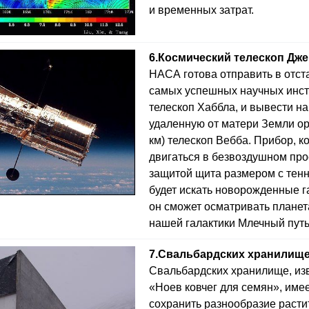
и временных затрат.
6.
Космический телескоп Дж
НАСА готова отправить в отста
самых успешных научных инст
телескоп Хаббла, и вывести н
удаленную от матери Земли орб
км) телескоп Вебба. Прибор, к
двигаться в безвоздушном про
защитой щита размером с тенн
будет искать новорожденные г
он сможет осматривать плане
нашей галактики Млечный путь
7.
Свальбардских хранилище
Свальбардских хранилище, изв
«Ноев ковчег для семян», име
сохранить разнообразие расти