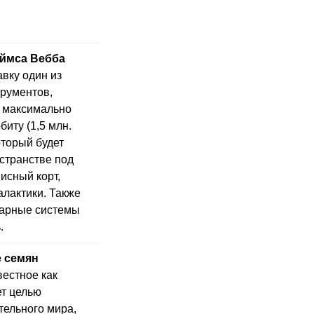
еймса Вебба
вку один из
рументов,
а максимально
иту (1,5 млн.
оторый будет
странстве под
исный корт,
алактики. Также
тарные системы
.
 семян
естное как
ет целью
тельного мира,