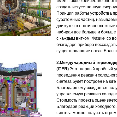
имеет такое количество энерги
создать искусственную «черну
Принцип работы устройства пр
субатомных частиц, называем
движутся в противоположные 
набирая все больше и больше
с каждым витком. Физики со вс
благодаря прибора воссоздать
существовавшие после Больш
2.
Международный термояде
(ITER)
Этот первый пробный у
проведения реакции холодног
синтеза будет построен на юге
Благодаря ему ожидается пол
управляемую реакцию холодно
Стоимость проекта оценивается
Благодаря реакции холодного
синтеза можно получать огром