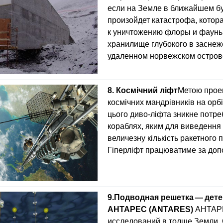
если на Земле в ближайшем 
произойдет катастрофа, котор
к уничтожению флоры и фауны
хранилище глубокого в заснеж
удаленном норвежском остров
8. Космічний ліфт
Метою проек
космічних мандрівників на орбі
цього диво-ліфта зникне потре
кораблях, яким для виведення 
величезну кількість ракетного 
Гіперліфт працюватиме за доп
9.
Подводная решетка — дете
АНТАРЕС (ANTARES)
АНТАРЕ
исследований в толще Земли. 