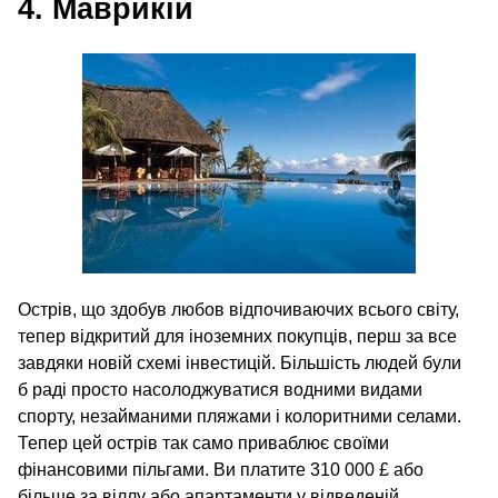
4. Маврикій
Острів, що здобув любов відпочиваючих всього світу,
тепер відкритий для іноземних покупців, перш за все
завдяки новій схемі інвестицій. Більшість людей були
б раді просто насолоджуватися водними видами
спорту, незайманими пляжами і колоритними селами.
Тепер цей острів так само приваблює своїми
фінансовими пільгами. Ви платите 310 000 £ або
більше за віллу або апартаменти у відведеній