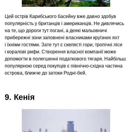
Цей острів Карибського басейну вже давно здобув
популярність у британців і американців. Не дивлячись
на те, що дороги тут погані, а деякі мальовничі
прибережні зони заповнені власниками круїзних яхт
і їхніми гостями. Зате тут є скелясті гори, тропічні ліси
і коралові рифи. Створення власної компанії може
допомогти в полегшенні податкового тягаря. Найбільш
популярною серед покупців є північно-східна частина
острова, ближче до затоки Родні-бей.
9. Кенія