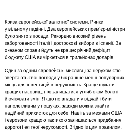
Криза європейської валютної системи. Ринки
у вільному падінні. Два європейських прем’єр-міністри
було знято з посади. Рекордно високий рівень
заборгованості Італії і дострокові вибори в Іспанії. За
океаном справи йдуть не краще: річний дефіцит
бюджету США вимірюється в трильйонах доларів.
Один за одним європейські мисливці за нерухомістю
звертають свої погляди у бік раніше менш популярних
місць для інвестицій в нерухомість. Краще шукати
кращих пасовищ, ніж залишатися углиб оком болоті
й очікувати змін. Якщо не впадати у відчай і бути
наполегливим у пошуках, завжди можна знайти
надійний прихисток для себе. Навіть за межами США
і єврозони кращою тактикою залишається придбання
дорогої і елітної нерухомості. Згідно із цим правилом,