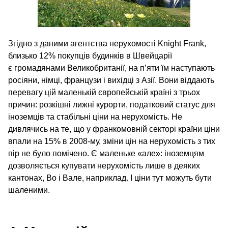
Згідно з даними агентства нерухомості Knight Frank,
близько 12% покупців будинків в Швейцарії
є громадянами Великобританії, на п’яти їм наступають
росіяни, німці, французи і вихідці з Азії. Вони віддають
перевагу цій маленькій європейській країні з трьох
причин: розкішні лижні курорти, податковий статус для
іноземців та стабільні ціни на нерухомість. Не
дивлячись на те, що у франкомовній секторі країни ціни
впали на 15% в 2008-му, зміни цін на нерухомість з тих
пір не було помічено. Є маленьке «але»: іноземцям
дозволяється купувати нерухомість лише в деяких
кантонах, Во і Вале, наприклад. І ціни тут можуть бути
шаленими.