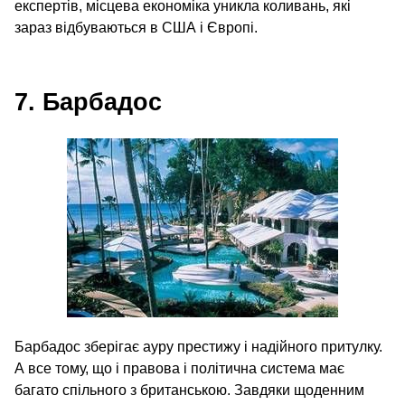
експертів, місцева економіка уникла коливань, які
зараз відбуваються в США і Європі.
7. Барбадос
Барбадос зберігає ауру престижу і надійного притулку.
А все тому, що і правова і політична система має
багато спільного з британською. Завдяки щоденним