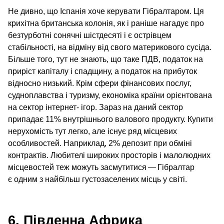
Не дивно, що Іспанія хоче керувати Гібралтаром. Ця
крихітна британська колонія, як і раніше нагадує про
безтурботні сонячні шістдесяті і є острівцем
стабільності, на відміну від свого материкового сусіда.
Більше того, тут не знають, що таке ПДВ, податок на
приріст капіталу і спадщину, а податок на прибуток
відносно низький. Крім сфери фінансових послуг,
судноплавства і туризму, економіка країни орієнтована
на сектор інтернет- ігор. Зараз на даний сектор
припадає 11% внутрішнього валового продукту. Купити
нерухомість тут легко, але існує ряд місцевих
особливостей. Наприклад, 2% депозит при обміні
контрактів. Любителі широких просторів і малолюдних
місцевостей теж можуть засмутитися — Гібралтар
є одним з найбільш густозаселених місць у світі.
6. Південна Африка