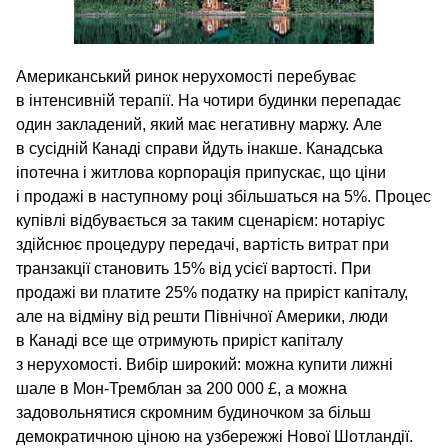
Американський ринок нерухомості перебуває
в інтенсивній терапії. На чотири будинки перепадає
один закладений, який має негативну маржу. Але
в сусідній Канаді справи йдуть інакше. Канадська
іпотечна і житлова корпорація припускає, що ціни
і продажі в наступному році збільшаться на 5%. Процес
купівлі відбувається за таким сценарієм: нотаріус
здійснює процедуру передачі, вартість витрат при
транзакції становить 15% від усієї вартості. При
продажі ви платите 25% податку на приріст капіталу,
але на відміну від решти Північної Америки, люди
в Канаді все ще отримують приріст капіталу
з нерухомості. Вибір широкий: можна купити лижні
шале в Мон-Тремблан за 200 000 £, а можна
задовольнятися скромним будиночком за більш
демократичною ціною на узбережжі Нової Шотландії.