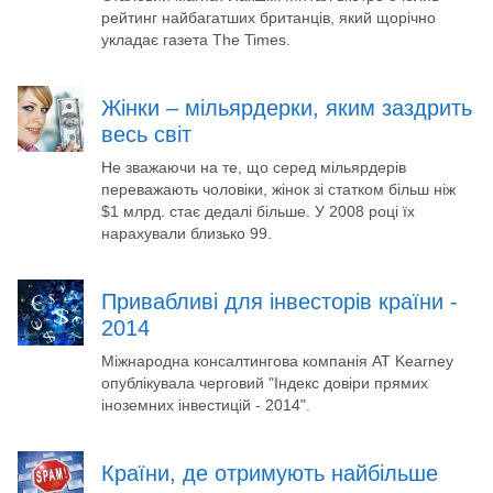
рейтинг найбагатших британців, який щорічно
укладає газета The Times.
Жінки – мільярдерки, яким заздрить
весь світ
Не зважаючи на те, що серед мільярдерів
переважають чоловіки, жінок зі статком більш ніж
$1 млрд. стає дедалі більше. У 2008 році їх
нарахували близько 99.
Привабливі для інвесторів країни -
2014
Міжнародна консалтингова компанія AT Kearney
опублікувала черговий "Індекс довіри прямих
іноземних інвестицій - 2014".
Країни, де отримують найбільше