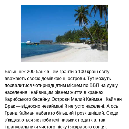
Більш ніж 200 банків і емігранти з 100 країн світу
вважають своєю домівкою ці острови. Тут можуть
похвалитися чотирнадцятим місцем по ВВП на душу
населення і найвищим рівнем життя в країнах
Карибського басейну. Острови Малий Кайман і Кайман
Брак — відносно незаймані й негусто населені. А ось
Гранд Кайман набагато більший і розкішніший. Сюди
з’їжджаються як любителі низьких податків, так
і шанувальники чистого піску і яскравого сонця.