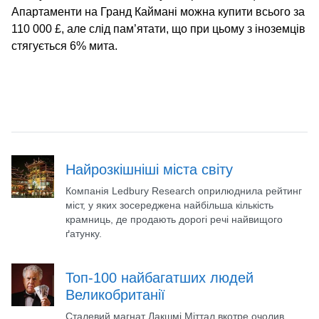
Апартаменти на Гранд Каймані можна купити всього за
110 000 £, але слід пам’ятати, що при цьому з іноземців
стягується 6% мита.
Найрозкішніші міста світу
Компанія Ledbury Research оприлюднила рейтинг
міст, у яких зосереджена найбільша кількість
крамниць, де продають дорогі речі найвищого
ґатунку.
Топ-100 найбагатших людей
Великобританії
Сталевий магнат Лакшмі Міттал вкотре очолив