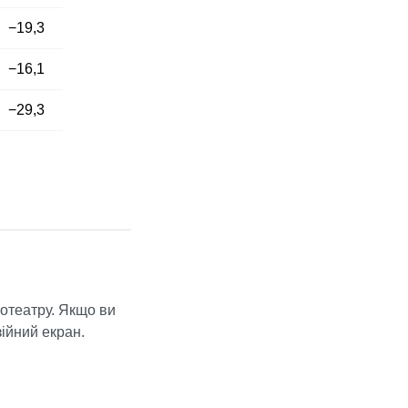
−19,3
−16,1
−29,3
отеатру. Якщо ви
зійний екран.