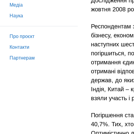
Дослідження пр
Медіа
жовтня 2008 ро
Наука
Респондентам з
бізнесу, економ
Про проєкт
наступних шест
Контакти
погіршиться, по
Партнeрам
отримання єдин
отримані відпо
держав, до яких
Індія, Китай – 
взяли участь і
Погіршення стан
40,7%. Тих, хт
Оптимістично 