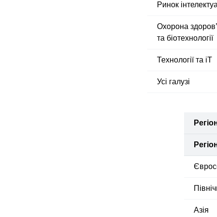
Ринок інтелектуа
Охорона здоров
та біотехнології
Технології та іТ
Усі галузі
Регіо
Регіо
Єврос
Півні
Азія