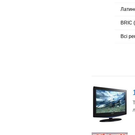
Латин
BRIC (
Всі ре
Т
л