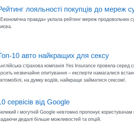
Рейтинг лояльності покупців до мереж с
«Економічна правда» уклала рейтинг мереж продовольчих с
иєва.
Топ-10 авто найкращих для сексу
нглійська страхова компанія Yes Insurance провела серед св
досить незвичайне опитування – експерти намагалися встан
втомобілі, на думку водіїв, найкраще займатися сексом!.
10 сервісів від Google
еликий і могутній Google невтомно пропонує користувачам 
надаючи дедалі більше можливостей та опцій.