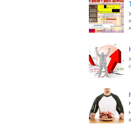
У
н
У
с
Н
о