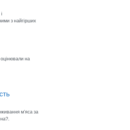
 і
ними з найгірших
х оцінювали на
сть
оживання м'яса за
ина?.