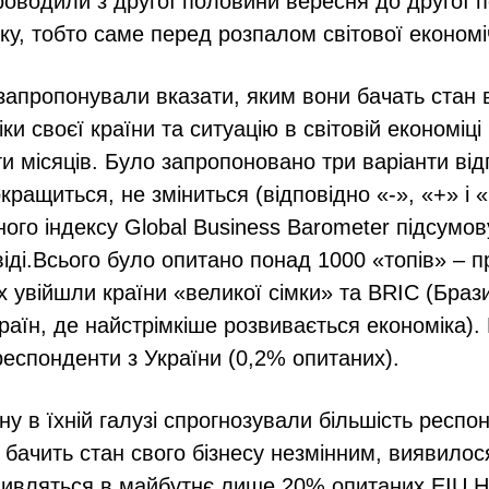
оводили з другої половини вересня до другої 
ку, тобто саме перед розпалом світової економі
апропонували вказати, яким вони бачать стан 
іки своєї країни та ситуацію в світовій економіц
и місяців. Було запропоновано три варіанти відп
кращиться, не зміниться (відповідно «-», «+» і 
ого індексу Global Business Barometer підсумов
віді.Всього було опитано понад 1000 «топів» – п
 увійшли країни «великої сімки» та BRIC (Брази
країн, де найстрімкіше розвивається економіка).
 респонденти з України (0,2% опитаних).
у в їхній галузі спрогнозували більшість респон
о бачить стан свого бізнесу незмінним, виявилос
дивляться в майбутнє лише 20% опитаних EІU.Н