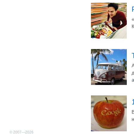
К
А
а
В
© 2007—2026