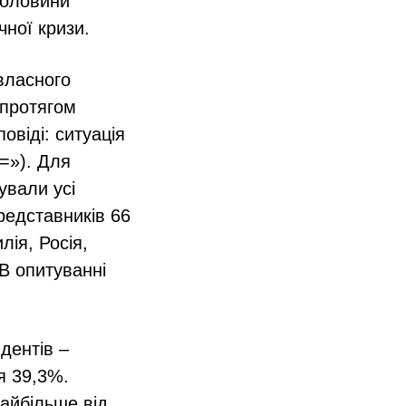
половини
чної кризи.
власного
і протягом
овіді: ситуація
«=»). Для
ували усі
редставників 66
лія, Росія,
 В опитуванні
дентів –
я 39,3%.
айбільше від