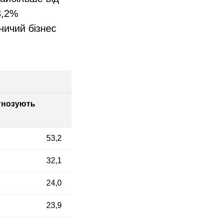
3,2%
ничий бізнес
гнозують
53,2
32,1
24,0
23,9