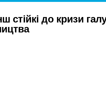
ш стійкі до кризи галу
ництва