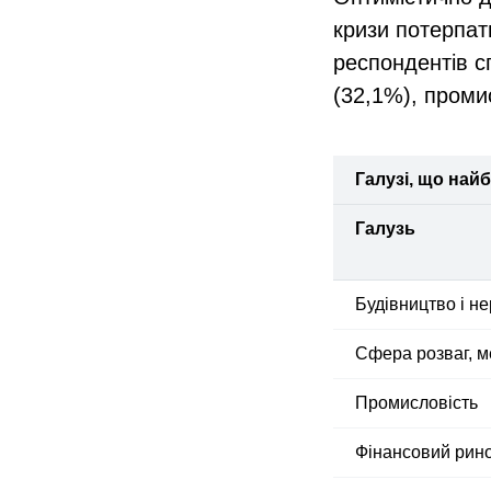
кризи потерпати
респондентів с
(32,1%), проми
Галузі, що найб
Галузь
Будівництво і н
Сфера розваг, м
Промисловість
Фінансовий рин