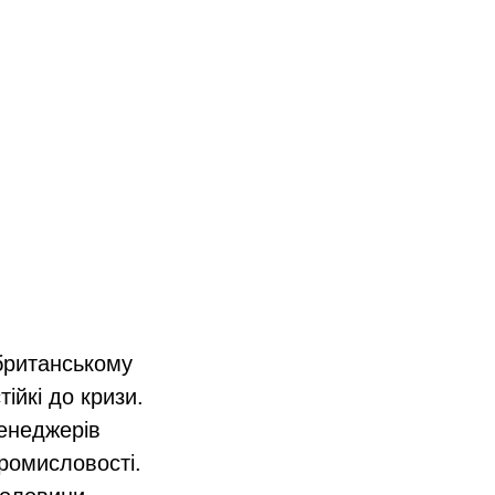
британському
ійкі до кризи.
менеджерів
промисловості.