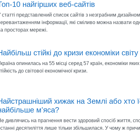
Топ-10 найгірших веб-сайтів
 статті представлений список сайтів з незграбним дизайном
перевантаженням інформації, які сміливо можна назвати од
а просторах мережі.
Найбільш стійкі до кризи економіки світу
країна опинилась на 55 місці серед 57 країн, економіки яки
тійкість до світової економічної кризи.
Найстрашніший хижак на Землі або хто ї
найбільше м'яса?
е дивлячись на прагнення вести здоровий спосіб життя, сп
станні десятиліття лише тільки збільшилася. У чому ж прич