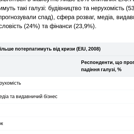
муть такі галузі: будівництво та нерухомість (5
прогнозували спад), сфера розваг, медіа, видав
словість (24%) та фінанси (23,9%).
ільше потерпатимуть від кризи (EІU, 2008)
Респонденти, що про
падіння галузі, %
ерухомість
едіа та видавничий бізнес
ок