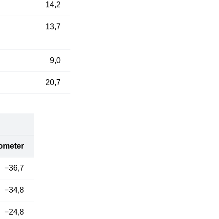
14,2
13,7
9,0
20,7
ometer
−36,7
−34,8
−24,8