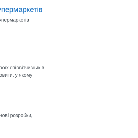
упермаркетів
упермаркетів
оїх співвітчизників
овити, у якому
нові розробки,