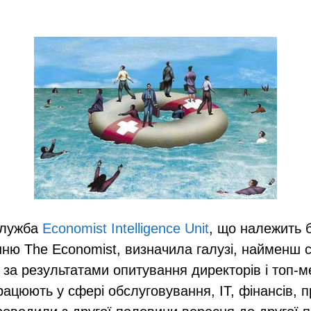
служба
Economist Intelligence Unit
, що належить 
ню The Economist, визначила галузі, найменш ст
 за результатами опитування директорів і топ-
рацюють у сфері обслуговування, ІТ, фінансів, 