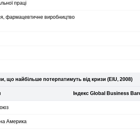
льної праці
’я, фармацевтичне виробництво
ни, що найбільше потерпатимуть від кризи (EІU, 2008)
н
Індекс Global Business Bar
оюз
чна Америка