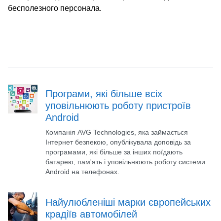
бесполезного персонала.
Програми, які більше всіх
уповільнюють роботу пристроїв
Android
Компанія AVG Technologies, яка займається
Інтернет безпекою, опублікувала доповідь за
програмами, які більше за інших поїдають
батарею, пам'ять і уповільнюють роботу системи
Android на телефонах.
Найулюбленіші марки європейських
крадіїв автомобілей