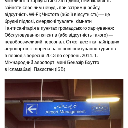
можливості харчуватися 24 години, неможливість
зайняти себе чим-небудь при затримці рейсу,
відсутність Wi-Fi; Чистота (або її відсутність) — це
брудні підлозі, смердючі туалетні кімнати
і антисанітарія в пунктах громадського харчування;
Обслуговування клієнтів (або відсутність такого) —
недоброзичливий персонал. Отже, десятка найгірших
аеропортів, створена на основі опитування туристів
в період з вересня 2013 по серпень 2014. 1.
Міжнародний аеропорт імені Беназір Бхутто
в Ісламабаді, Пакистан (ISB)