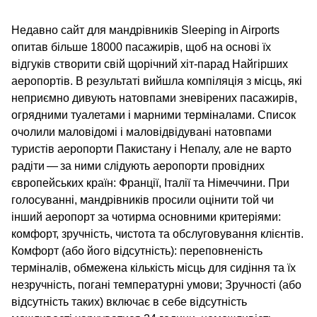
Недавно сайт для мандрівників Sleeping in Airports
опитав більше 18000 пасажирів, щоб на основі їх
відгуків створити свій щорічний хіт-парад Найгірших
аеропортів. В результаті вийшла компіляція з місць, які
неприємно дивують натовпами зневірених пасажирів,
огрядними туалетами і марними терміналами. Список
очолили маловідомі і маловідвідувані натовпами
туристів аеропорти Пакистану і Непалу, але не варто
радіти — за ними слідують аеропорти провідних
європейських країн: Франції, Італії та Німеччини. При
голосуванні, мандрівників просили оцінити той чи
інший аеропорт за чотирма основними критеріями:
комфорт, зручність, чистота та обслуговування клієнтів.
Комфорт (або його відсутність): переповненість
терміналів, обмежена кількість місць для сидіння та їх
незручність, погані температурні умови; Зручності (або
відсутність таких) включає в себе відсутність