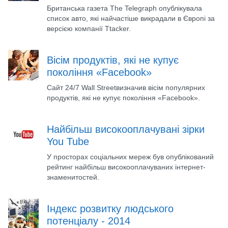
Британська газета The Telegraph опублікувала
список авто, які найчастіше викрадали в Європі за
версією компанії Ttacker.
Вісім продуктів, які не купує
покоління «Facebook»
Сайт 24/7 Wall Streetвизначив вісім популярних
продуктів, які не купує покоління «Facebook».
Найбільш високооплачувані зірки
You Tube
У просторах соціальних мереж був опублікований
рейтинг найбільш високооплачуваних інтернет-
знаменитостей.
Індекс розвитку людського
потенціалу - 2014