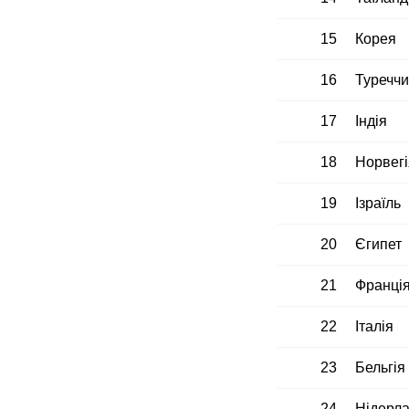
15
Корея
16
Туречч
17
Індія
18
Норвегі
19
Ізраїль
20
Єгипет
21
Франці
22
Італія
23
Бельгія
24
Нідерл