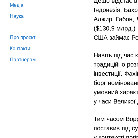
Дещо відстає в
Медіа
Індонезія, Бахр
Наука
Алжир, Габон, Л
($130,9 млрд.) 
США займає Рос
Про проєкт
Контакти
Навіть під час
Партнeрам
традиційно роз
інвестиції. Фах
борг номінован
умовний характ
у часи Великої 
Тим часом Ворр
поставив під су
у контексті пог