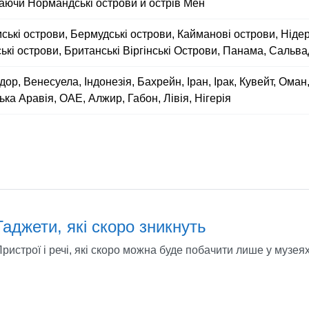
аючи Нормандські острови й острів Мен
мські острови, Бермудські острови, Кайманові острови, Ніде
ькі острови, Британські Віргінські Острови, Панама, Сальв
дор, Венесуела, Індонезія, Бахрейн, Іран, Ірак, Кувейт, Оман
ька Аравія, ОАЕ, Алжир, Габон, Лівія, Нігерія
Гаджети, які скоро зникнуть
ристрої і речі, які скоро можна буде побачити лише у музеях