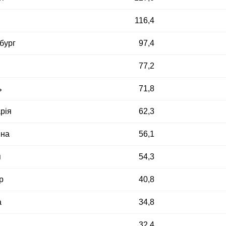
116,4
бург
97,4
77,2
ь
71,8
рія
62,3
ина
56,1
я
54,3
р
40,8
а
34,8
32,4