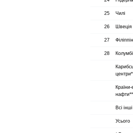
25
Чилі
26
Швеція
27
Філіппі
28
Колумб
Карибсь
центри*
Країни-
нафти**
Всі інші
Усього