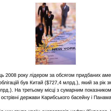
ць 2008 року лідером за обсягом придбаних ам
блігацій був Китай ($727,4 млрд.), який за рік зм
лрд.). На третьому місці з сумарним показнико
острівні держави Карибського басейну і Панама