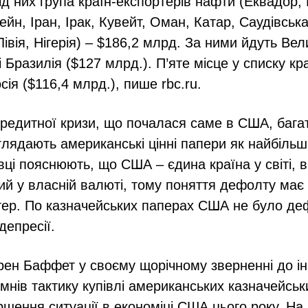
ід них група країн-експортерів нафти (Еквадор,
ейн, Іран, Ірак, Кувейт, Оман, Катар, Саудівськ
івія, Нігерія) – $186,2 млрд. За ними йдуть Ве
і Бразилія ($127 млрд.). П’яте місце у списку кр
ія ($116,4 млрд.), пише rbc.ru.
 кредитної кризи, що почалася саме в США, бага
глядають американські цінні папери як найбільш
івці пояснюють, що США – єдина країна у світі, в
ий у власній валюті, тому поняття дефолту має
ер. По казначейських паперах США не було деф
депресії.
ен Баффет у своєму щорічному зверненні до ін
мнів тактику купівлі американських казначейськи
іршення ситуації в економіці США цього року. На