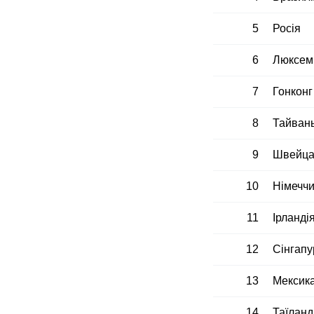
5
Росія
6
Люксем
7
Гонконг
8
Тайван
9
Швейца
10
Німечч
11
Ірланді
12
Сінгапу
13
Мексик
14
Таїланд