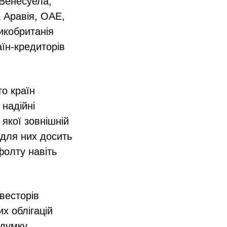
 Венесуела,
а Аравія, ОАЕ,
ликобританія
аїн-кредиторів
то країн
 надійні
 якої зовнішній
 для них досить
олту навіть
весторів
х облігацій
 думку