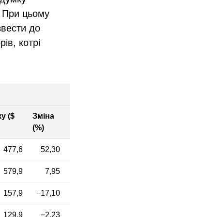
. При цьому
звести до
ів, котрі
у ($
Зміна
(%)
477,6
52,30
579,9
7,95
157,9
−17,10
129,9
−2,23