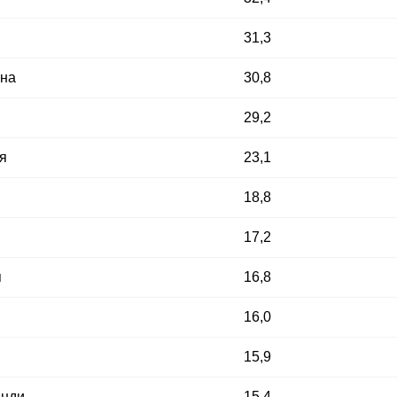
31,3
ина
30,8
29,2
я
23,1
18,8
17,2
я
16,8
16,0
15,9
анди
15,4