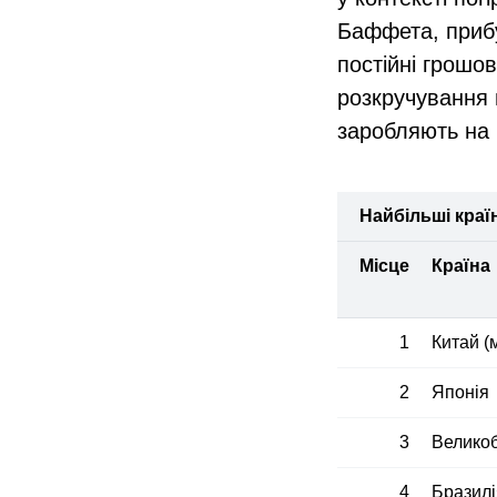
Баффета, прибу
постійні грошо
розкручування 
заробляють на 
Найбільші краї
Місце
Країна
1
Китай (
2
Японія
3
Великоб
4
Бразилі