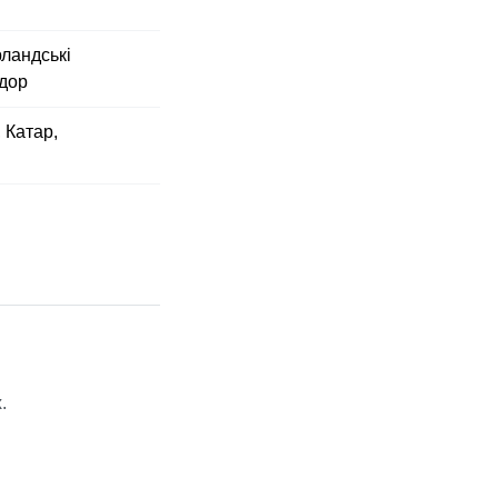
рландські
адор
, Катар,
.