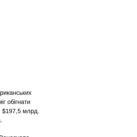
ериканських
іг обігнати
м $197,5 млрд.
.