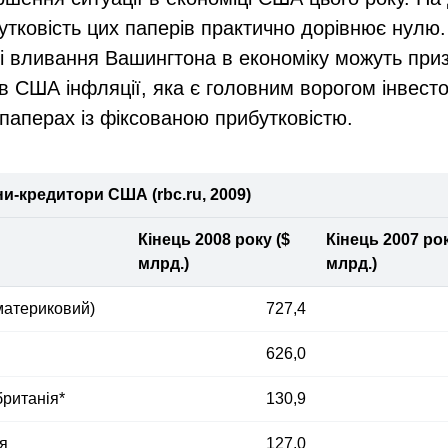
тковість цих паперів практично дорівнює нулю
ві вливання Вашингтона в економіку можуть при
в США інфляції, яка є головним ворогом інвестор
паперах із фіксованою прибутковістю.
ни-кредитори США (rbc.ru, 2009)
Кінець 2008 року ($
Кінець 2007 рок
млрд.)
млрд.)
материковий)
727,4
626,0
ританія*
130,9
я
127,0