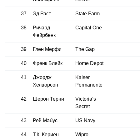
37
Эд Раст
State Farm
38
Ричард
Capital One
Фейрбенк
39
Глен Мерфи
The Gap
40
Френк Блейк
Home Depot
41
Джордж
Kaiser
Хелворсон
Permanente
42
Шерон Терни
Victoria’s
Secret
43
Рей Мабус
US Navy
44
Т.К. Кериен
Wipro