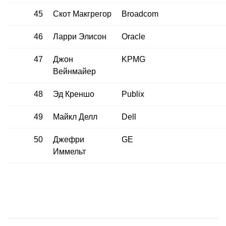
45
Скот Макгрегор
Broadcom
46
Ларри Элисон
Oracle
47
Джон
KPMG
Вейнмайер
48
Эд Креншо
Publix
49
Майкл Делл
Dell
50
Джефри
GE
Иммельт