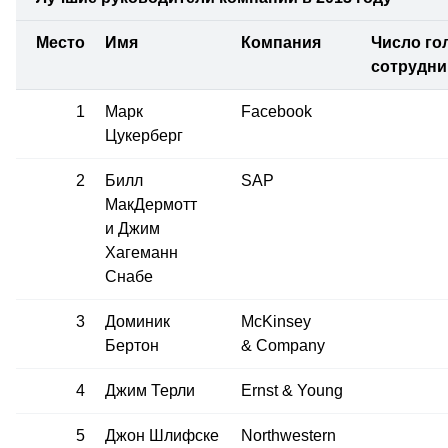
Место
Имя
Компания
Число го
сотрудни
1
Марк
Facebook
Цукерберг
2
Билл
SAP
МакДермотт
и Джим
Хагеманн
Снабе
3
Доминик
McKinsey
Бертон
& Company
4
Джим Терли
Ernst & Young
5
Джон Шлифске
Northwestern