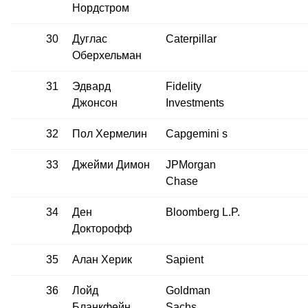
Нордстром
30
Дуглас
Caterpillar
Оберхельман
31
Эдвард
Fidelity
Джонсон
Investments
32
Пол Хермелин
Capgemini s
33
Джейми Димон
JPMorgan
Chase
34
Ден
Bloomberg L.P.
Докторофф
35
Алан Херик
Sapient
36
Лойд
Goldman
Бланкфейн
Sachs