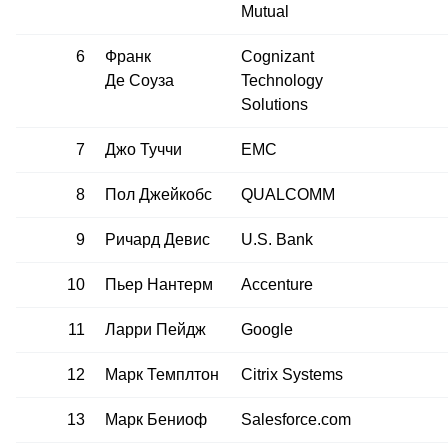
Mutual
6
Франк
Cognizant
Де Соуза
Technology
Solutions
7
Джо Туччи
EMC
8
Пол Джейкобс
QUALCOMM
9
Ричард Девис
U.S. Bank
10
Пьер Нантерм
Accenture
11
Ларри Пейдж
Google
12
Марк Темплтон
Citrix Systems
13
Марк Бениоф
Salesforce.com