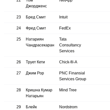
22
Том
NetApp
Джордженс
23
Бред Смит
Intuit
24
Фред Смит
FedEx
25
Натариян
Tata
Чандрасекаран
Consultancy
Services
26
Трует Кети
Chick-fil‑A
27
Джим Рор
PNC Finansial
Services Group
28
Кришна Кумар
Mind Tree
Натарьян
29
Блейк
Nordstrom