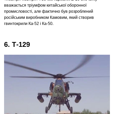
вважається тріумфом китайської оборонної
промисловості, але фактично був розроблений
російським виробником Камовим, який створив
гвинтокрили Ка-52 і Ка-50.
6. Т‑129