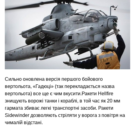
Сильно оновлена версія першого бойового
вертольота, «Гадюці» (так перекладається назва
вертольота) все ще є чим вкусити.Ракети Hellfire
знищують ворожі танки і кораблі, в той час як 20 мм
гармата збиває легкі транспортні засоби. Ракети
Sidewinder дозволяють стріляти у ворога з повітря на
чималій відстані.