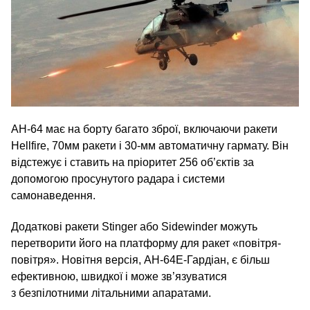
AH-64 має на борту багато зброї, включаючи ракети
Hellfire, 70мм ракети і 30-мм автоматичну гармату. Він
відстежує і ставить на пріоритет 256 об’єктів за
допомогою просунутого радара і системи
самонаведення.
Додаткові ракети Stinger або Sidewinder можуть
перетворити його на платформу для ракет «повітря-
повітря». Новітня версія, AH-64E-Гардіан, є більш
ефективною, швидкої і може зв’язуватися
з безпілотними літальними апаратами.