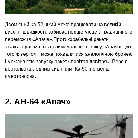
Двомісний Ка-52, який може працювати на великій
висоті і швидкості, забирає перше місце у традиційного
переможця «Апача».Протикорабельні ракети
«Алігатора» мають велику дальність, ніж у «Апача», до
того ж вертоліт може похвалитися аналогічною бронею
і можливістю запуску ракет «повітря-повітря». Версія
вертольота з одним сидінням, Ка-50, не менш
смертоносна.
2. AH-64 «Апач»