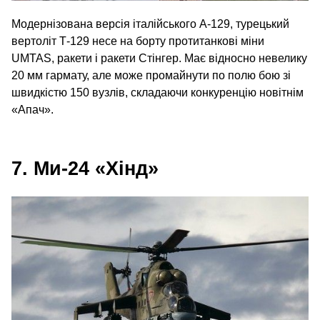
Модернізована версія італійського A‑129, турецький
вертоліт Т‑129 несе на борту протитанкові міни
UMTAS, ракети і ракети Стінгер. Має відносно невелику
20 мм гармату, але може промайнути по полю бою зі
швидкістю 150 вузлів, складаючи конкуренцію новітнім
«Апач».
7. Ми-24 «Хінд»