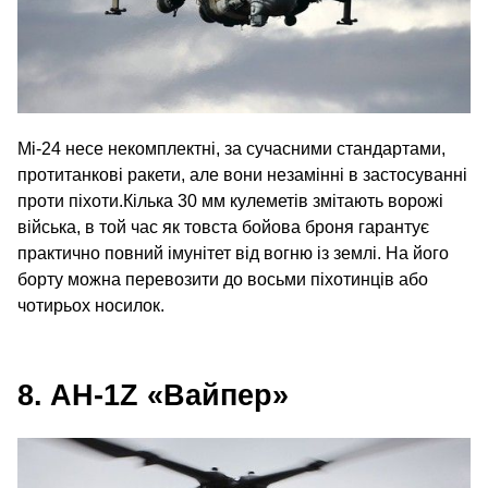
Мі-24 несе некомплектні, за сучасними стандартами,
протитанкові ракети, але вони незамінні в застосуванні
проти піхоти.Кілька 30 мм кулеметів змітають ворожі
війська, в той час як товста бойова броня гарантує
практично повний імунітет від вогню із землі. На його
борту можна перевозити до восьми піхотинців або
чотирьох носилок.
8. AH-1Z «Вайпер»