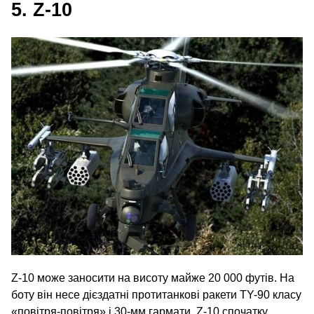
5. Z‑10
Z‑10 може заносити на висоту майже 20 000 футів. На
боту він несе дієздатні протитанкові ракети TY-90 класу
«повітря-повітря» і 30-мм гармати. Z‑10 спочатку