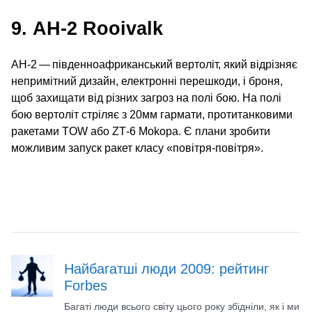
9. АН‑2 Rooivalk
AH‑2 — південноафриканський вертоліт, який відрізняє
непримітний дизайн, електронні перешкоди, і броня,
щоб захищати від різних загроз на полі бою. На полі
бою вертоліт стріляє з 20мм гармати, протитанковими
ракетами TOW або ZT‑6 Mokopa. Є плани зробити
можливим запуск ракет класу «повітря-повітря».
Найбагатші люди 2009: рейтинг
Forbes
Багаті люди всього світу цього року збідніли, як і ми