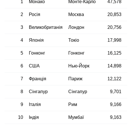
1
Монако
Монте-Карло
47,578
2
Росія
Москва
20,853
3
Великобританія
Лондон
20,756
4
Японія
Токіо
17,998
5
Гонконг
Гонконг
16,125
6
США
Нью-Йорк
14,898
7
Франція
Париж
12,122
8
Сінгапур
Сінгапур
9,701
9
Італія
Рим
9,166
10
Індія
Мумбаї
9,163