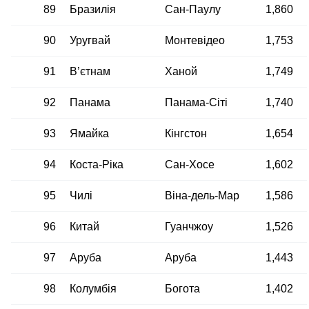
89
Бразилія
Сан-Паулу
1,860
90
Уругвай
Монтевідео
1,753
91
В’єтнам
Ханой
1,749
92
Панама
Панама-Сіті
1,740
93
Ямайка
Кінгстон
1,654
94
Коста-Ріка
Сан-Хосе
1,602
95
Чилі
Віна-дель-Мар
1,586
96
Китай
Гуанчжоу
1,526
97
Аруба
Аруба
1,443
98
Колумбія
Богота
1,402