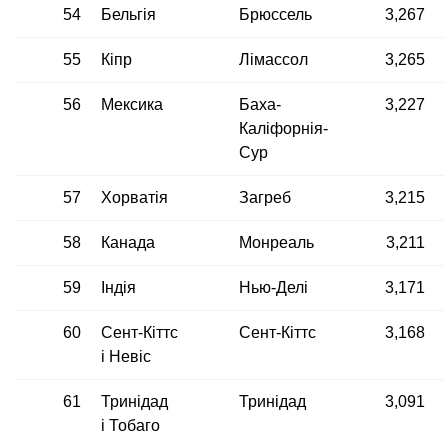
54
Бельгія
Брюссель
3,267
55
Кіпр
Лімассол
3,265
56
Мексика
Баха-
3,227
Каліфорнія-
Сур
57
Хорватія
Загреб
3,215
58
Канада
Монреаль
3,211
59
Індія
Нью-Делі
3,171
60
Сент-Кіттс
Сент-Кіттс
3,168
і Невіс
61
Тринідад
Тринідад
3,091
і Тобаго