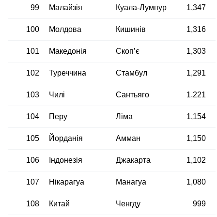
99
Малайзія
Куала-Лумпур
1,347
100
Молдова
Кишинів
1,316
101
Македонія
Скоп’є
1,303
102
Туреччина
Стамбул
1,291
103
Чилі
Сантьяго
1,221
104
Перу
Ліма
1,154
105
Йорданія
Амман
1,150
106
Індонезія
Джакарта
1,102
107
Нікарагуа
Манагуа
1,080
108
Китай
Ченгду
999