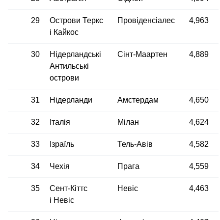
29
Острови Теркс
Провіденсіалес
4,963
і Кайкос
30
Нідерландські
Сінт-Маартен
4,889
Антильські
острови
31
Нідерланди
Амстердам
4,650
32
Італія
Мілан
4,624
33
Ізраїль
Тель-Авів
4,582
34
Чехія
Прага
4,559
35
Сент-Кіттс
Невіс
4,463
і Невіс