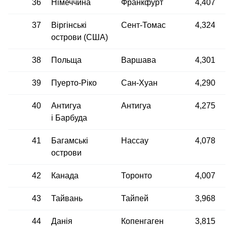
36
Німеччина
Франкфурт
4,407
37
Віргінські
Сент-Томас
4,324
острови (США)
38
Польща
Варшава
4,301
39
Пуерто-Ріко
Сан-Хуан
4,290
40
Антигуа
Антигуа
4,275
і Барбуда
41
Багамські
Нассау
4,078
острови
42
Канада
Торонто
4,007
43
Тайвань
Тайпей
3,968
44
Данія
Копенгаген
3,815