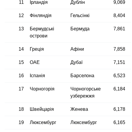
11
Ірландія
Дублін
9,069
12
Фінляндія
Гельсінкі
8,404
13
Бермудські
Бермуда
7,861
острови
14
Греція
Афіни
7,858
15
ОАЕ
Дубаї
7,151
16
Іспанія
Барселона
6,523
17
Чорногорія
Чорногорське
6,184
узбережжя
18
Швейцарія
Женева
6,178
19
Люксембург
Люксембург
6,165