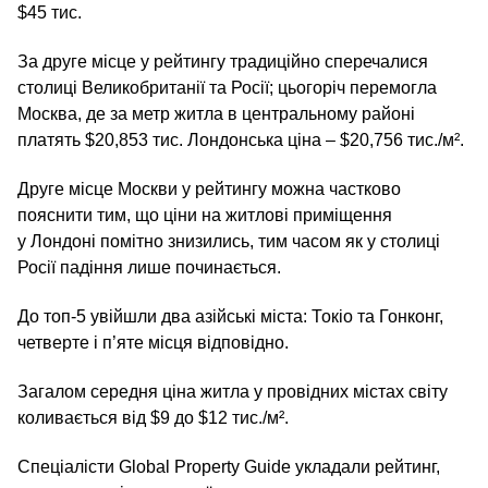
$45 тис.
За друге місце у рейтингу традиційно сперечалися
столиці Великобританії та Росії; цьогоріч перемогла
Москва, де за метр житла в центральному районі
платять $20,853 тис. Лондонська ціна – $20,756 тис./м².
Друге місце Москви у рейтингу можна частково
пояснити тим, що ціни на житлові приміщення
у Лондоні помітно знизились, тим часом як у столиці
Росії падіння лише починається.
До топ‑5 увійшли два азійські міста: Токіо та Гонконг,
четверте і п’яте місця відповідно.
Загалом середня ціна житла у провідних містах світу
коливається від $9 до $12 тис./м².
Спеціалісти Global Property Guide укладали рейтинг,