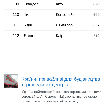
109
Еквадор
Кіто
820
110
Чилі
Консепсйон
669
111
Індія
Бангалор
657
112
Єгипет
Каїр
574
Країни, привабливі для будівництва
торговельних центрів
Україна найменш забезпечена торговими площами
серед 24 країн Європи. Найвірогідніше, це стало
причиною її високої привабливості для