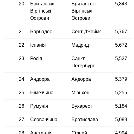
20
Британські
Британські
5,843
Віргінські
Віргінські
Острови
Острови
21
Барбадос
Сент-Джеймс
5,767
22
Іспанія
Мадрид
5,672
23
Росія
Санкт-
5,527
Петербург
24
Андорра
Андорра
5,379
25
Німеччина
Мюнхен
5,255
26
Румунія
Бухарест
5,184
27
Словаччина
Братислава
5,088
28
Австралія
Сідней
4,994