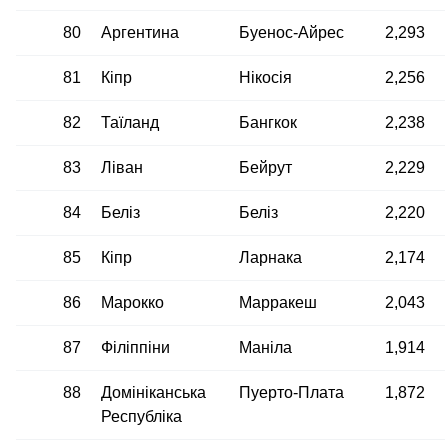
80
Аргентина
Буенос-Айрес
2,293
81
Кіпр
Нікосія
2,256
82
Таїланд
Бангкок
2,238
83
Ліван
Бейрут
2,229
84
Беліз
Беліз
2,220
85
Кіпр
Ларнака
2,174
86
Марокко
Марракеш
2,043
87
Філіппіни
Маніла
1,914
88
Домініканська
Пуерто-Плата
1,872
Республіка