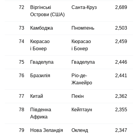
72
Віргінські
Санта-Круз
2,689
Острови (США)
73
Камбоджа
Пномпень
2,503
74
Кюрасао
Кюрасао
2,459
і Бонер
і Бонер
75
Гваделупа
Гваделупа
2,446
76
Бразилія
Ріо-де-
2,441
Жанейро
77
Китай
Пекін
2,362
78
Південна
Кейптаун
2,355
Африка
79
Нова Зеландія
Окленд
2,347