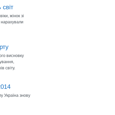
 світ
ки, жінок зі
х нарахували
рту
ого висновку
тування,
ів світу.
2014
лу Україна знову