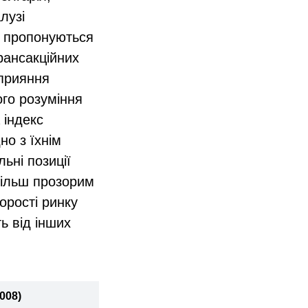
лузі
кі пропонуються
трансакційних
сприяння
ого розуміння
 індекс
но з їхнім
ьні позиції
йбільш прозорим
орості ринку
ь від інших
008)