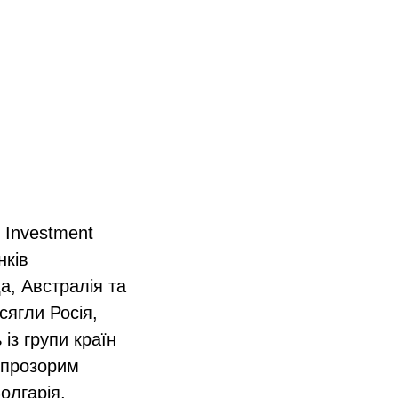
e Investment
нків
а, Австралія та
сягли Росія,
із групи країн
івпрозорим
олгарія,