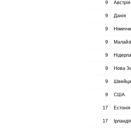
9
Австрія
9
Данія
9
Німечч
9
Малайз
9
Нідерл
9
Нова З
9
Швейца
9
США
17
Естонія
17
Ірланді