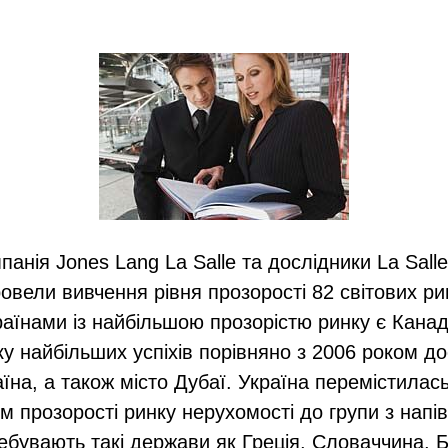
панія Jones Lang La Salle та дослідники La Sall
вели вивчення рівня прозорості 82 світових ри
раїнами із найбільшою прозорістю ринку є Канад
у найбільших успіхів порівняно з 2006 роком до
їна, а також місто Дубаї. Україна перемістилась 
ем прозорості ринку нерухомості до групи з нап
ебувають такі держави як Греція, Словаччина, Б