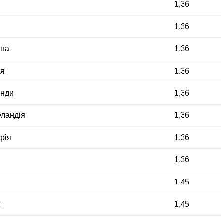
1,36
1,36
ина
1,36
ія
1,36
анди
1,36
еландія
1,36
рія
1,36
1,36
1,45
я
1,45