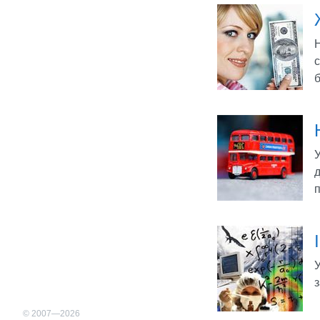
Н
с
б
У
д
п
У
з
© 2007—2026