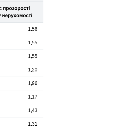
с прозорості
у нерухомості
1,56
1,55
1,55
1,20
1,96
1,17
1,43
1,31