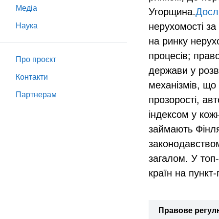
Медіа
Угорщина.
Досл
нерухомості за 
Наука
на ринку нерухо
процесів; прав
Про проєкт
держави у розв
Контакти
механізмів, що
Партнeрам
прозорості, авт
індексом у кожн
займають Фінля
законодавством
загалом. У топ
країн на пункт-
Правове регулю