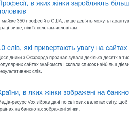
Професії, в яких жінки заробляють більш
чоловіків
З майже 350 професій в США, лише дев'ять можуть гарантув
раці вище, ніж їх колегам-чоловікам.
10 слів, які привертають увагу на сайта
ослідники з Оксфорда проаналізували декілька десятків тис
опулярних сайтах знайомств і склали список найбільш дієви
езультативних слів.
Країни, в яких жінки зображені на банкно
едіа-ресурс Vox зібрав дані по світових валютах світу, щоб
раїнах на банкнотах зображені жінки.