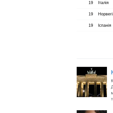
19
Італія
19
Норвегі
19
Іспанія
К
Д
м
т