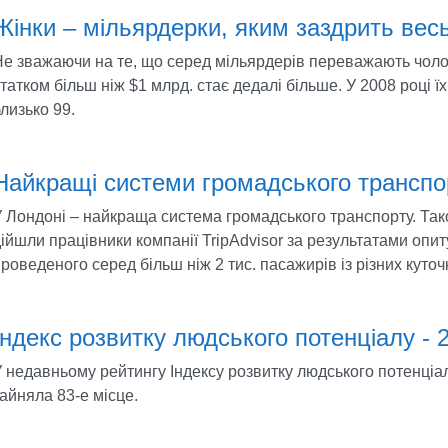
Жінки – мільярдерки, яким заздрить весь
е зважаючи на те, що серед мільярдерів переважають чолові
татком більш ніж $1 млрд. стає дедалі більше. У 2008 році ї
лизько 99.
Найкращі системи громадського транспо
 Лондоні – найкраща система громадського транспорту. Так
ійшли працівники компанії TripAdvisor за результатами опи
роведеного серед більш ніж 2 тис. пасажирів із різних куточк
Індекс розвитку людського потенціалу - 
 недавньому рейтингу Індексу розвитку людського потенціа
айняла 83-е місце.