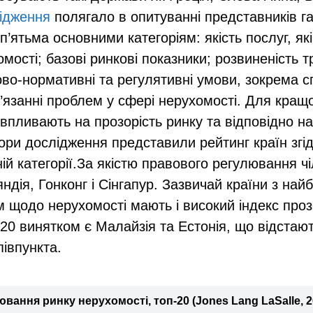
ідження
полягало в опитуванні представників га
п’ятьма основними категоріям: якість послуг, я
мості; базові ринкові показники; розвиненість 
ово-нормативні та регулятивні умови, зокрема 
’язанні проблем у сфері нерухомості. Для кращ
 впливають на прозорість ринку та відповідно на
ори дослідження представили рейтинг країн згід
ій категорії.За якістю правового регулювання чіл
ндія, Гонконг і Сінгапур. Зазвичай країни з на
 щодо нерухомості мають і високий індекс проз
-20 винятком є Малайзія та Естонія, що відстают
півпункта.
вання ринку нерухомості, топ-20 (Jones Lang LaSalle, 2