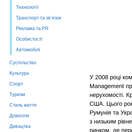
Технології
Транспорт та зв’язок
Реклама та PR
Особистості
Автомобілі
Суспільство
Культура
У 2008 році ком
Спорт
Management про
нерухомості. К
Туризм
США. Цього рок
Стиль життя
Румунія та Укра
Довкілля
з низьким рівн
Дивацтва
ринком, де пер