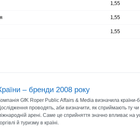
1,55
я
1,55
1,55
Країни – бренди 2008 року
омпанія GfK Roper Public Affairs & Media визначила країни-
ослідження проводять, аби визначити, як сприймають ту чи 
іжнародній арені. Саме це сприйняття значно впливає на усп
оргівлі й туризму в країні.