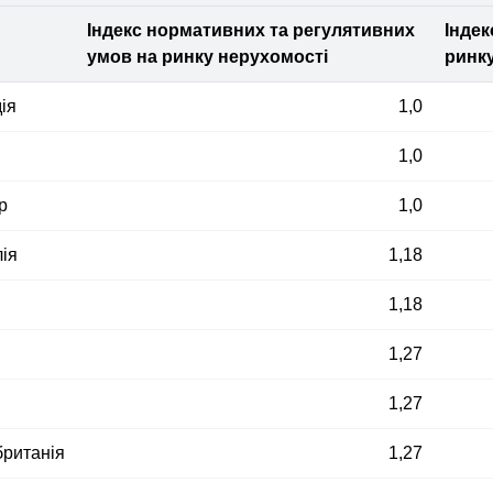
Індекс нормативних та регулятивних
Індек
умов на ринку нерухомості
ринк
ія
1,0
1,0
р
1,0
ія
1,18
1,18
1,27
1,27
ританія
1,27