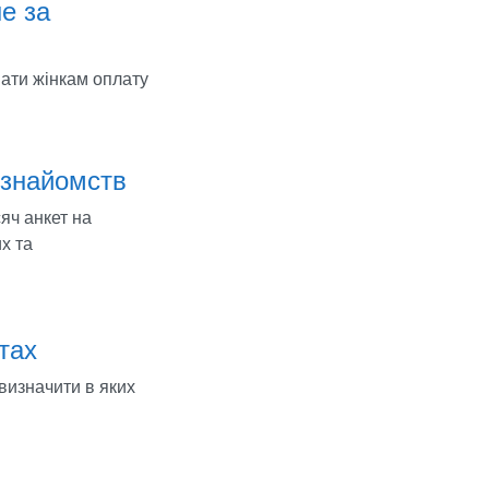
е за
ати жінкам оплату
х знайомств
яч анкет на
х та
тах
 визначити в яких