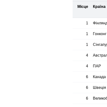
Місце
Країна
1
Фінлянд
1
Гонконг
1
Сінгапу
4
Австрал
4
ПАР
6
Канада
6
Швеція
6
Великоб