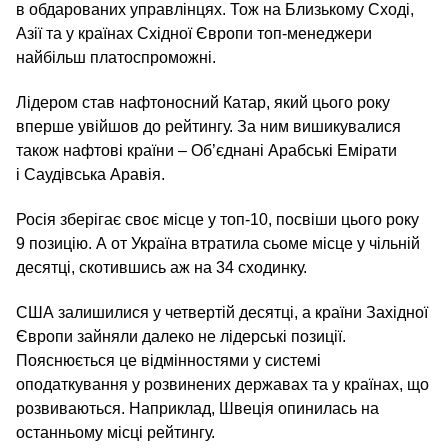
в обдарованих управлінцях. Тож на Близькому Сході,
Азії та у країнах Східної Європи топ-менеджери
найбільш платоспроможні.
Лідером став нафтоносний Катар, який цього року
вперше увійшов до рейтингу. За ним вишикувалися
також нафтові країни – Об’єднані Арабські Емірати
і Саудівська Аравія.
Росія зберігає своє місце у топ-10, посвіши цього року
9 позицію. А от Україна втратила сьоме місце у чільній
десятці, скотившись аж на 34 сходинку.
США залишилися у четвертій десятці, а країни Західної
Європи зайняли далеко не лідерські позиції.
Пояснюється це відмінностями у системі
оподаткування у розвинених державах та у країнах, що
розвиваються. Наприклад, Швеція опинилась на
останньому місці рейтингу.