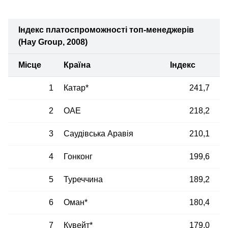
Індекс платоспроможності топ-менеджерів
(Hay Group, 2008)
Місце
Країна
Індекс
1
Катар*
241,7
2
ОАЕ
218,2
3
Саудівська Аравія
210,1
4
Гонконг
199,6
5
Туреччина
189,2
6
Оман*
180,4
7
Кувейт*
179,0