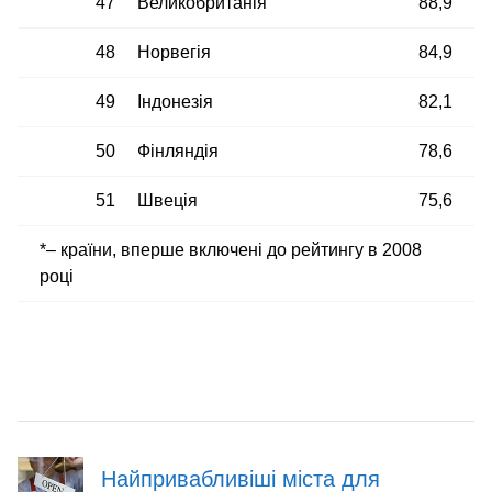
47
Великобританія
88,9
48
Норвегія
84,9
49
Індонезія
82,1
50
Фінляндія
78,6
51
Швеція
75,6
*– країни, вперше включені до рейтингу в 2008
році
Найпривабливіші міста для