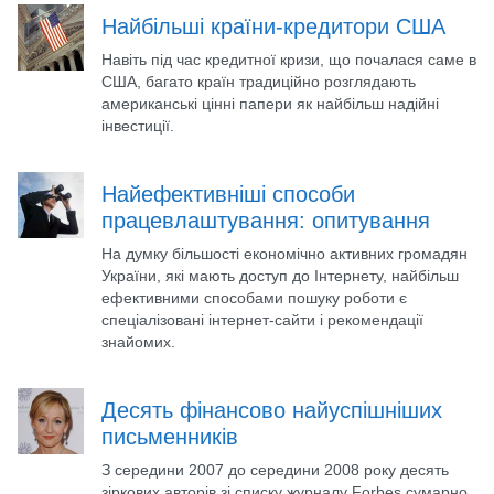
Найбільші країни-кредитори США
Навіть під час кредитної кризи, що почалася саме в
США, багато країн традиційно розглядають
американські цінні папери як найбільш надійні
інвестиції.
Найефективніші способи
працевлаштування: опитування
На думку більшості економічно активних громадян
України, які мають доступ до Інтернету, найбільш
ефективними способами пошуку роботи є
спеціалізовані інтернет-сайти і рекомендації
знайомих.
Десять фінансово найуспішніших
письменників
З середини 2007 до середини 2008 року десять
зіркових авторів зі списку журналу Forbes сумарно