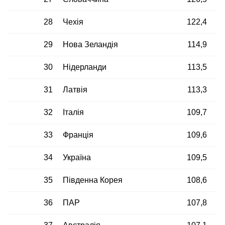
28
Чехія
122,4
29
Нова Зеландія
114,9
30
Нідерланди
113,5
31
Латвія
113,3
32
Італія
109,7
33
Франція
109,6
34
Україна
109,5
35
Південна Корея
108,6
36
ПАР
107,8