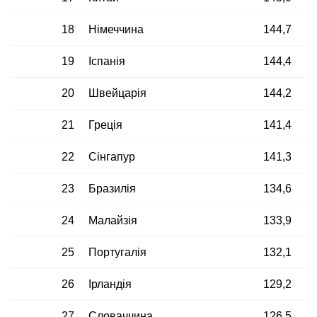
18
Німеччина
144,7
19
Іспанія
144,4
20
Швейцарія
144,2
21
Греція
141,4
22
Сінгапур
141,3
23
Бразилія
134,6
24
Малайзія
133,9
25
Португалія
132,1
26
Ірландія
129,2
27
Словаччина
126,5