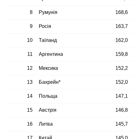
8
Румунія
168,6
9
Росія
163,7
10
Таїланд
162,0
11
Аргентина
159,8
12
Мексика
152,2
13
Бахрейн*
152,0
14
Польща
147,1
15
Австрія
146,8
16
Литва
145,7
17
Китай
145,0