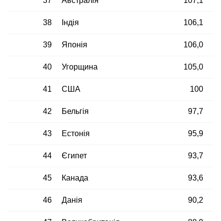
37
Австралія
107,1
38
Індія
106,1
39
Японія
106,0
40
Угорщина
105,0
41
США
100
42
Бельгія
97,7
43
Естонія
95,9
44
Єгипет
93,7
45
Канада
93,6
46
Данія
90,2