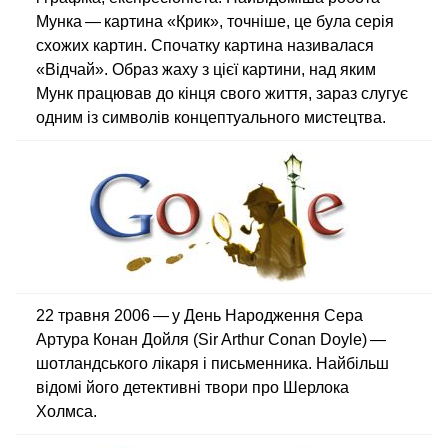
Мунка — картина «Крик», точніше, це була серія
схожих картин. Спочатку картина називалася
«Відчай». Образ жаху з цієї картини, над яким
Мунк працював до кінця свого життя, зараз слугує
одним із символів концептуального мистецтва.
22 травня 2006 — у День Народження Сера
Артура Конан Дойля (Sir Arthur Conan Doyle) —
шотландського лікаря і письменника. Найбільш
відомі його детективні твори про Шерлока
Холмса.