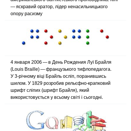
— яскравий оратор, лідер ненасильницького
опору расизму
4 января 2006 — в День Рождения Луї Брайля
(Louis Braille) — французького тифлопедагога.
У 3‑річному віці Брайль осліп, поранившись
шилом. У 1829 розробив рельєфно-крапковий
шрифт сліпих (шрифт Брайля), який
використовується у всьому світі і сьогодні.