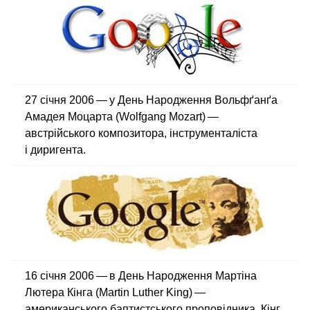
27 січня 2006 — у День Народження Вольфґанґа
Амадея Моцарта (Wolfgang Mozart) —
австрійського композитора, інструменталіста
і диригента.
16 січня 2006 — в День Народження Мартіна
Лютера Кінга (Martin Luther King) —
американського баптистського проповідника. Кінг