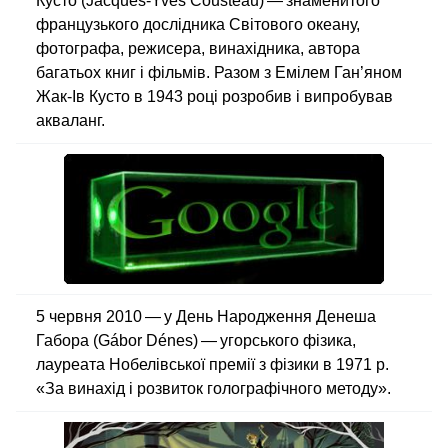
Кусто (Jacques-Yves Cousteau) — знаменитого
французького дослідника Світового океану,
фотографа, режисера, винахідника, автора
багатьох книг і фільмів. Разом з Емілем Ган’яном
Жак-Ів Кусто в 1943 році розробив і випробував
акваланг.
5 червня 2010 — у День Народження Денеша
Габора (Gábor Dénes) — угорського фізика,
лауреата Нобелівської премії з фізики в 1971 р.
«За винахід і розвиток голографічного методу».