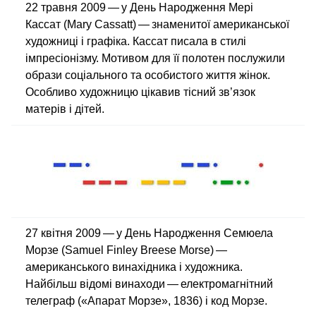
22 травня 2009 — у День Народження Мері
Кассат (Mary Cassatt) — знаменитої американської
художниці і графіка. Кассат писала в стилі
імпресіонізму. Мотивом для її полотен послужили
образи соціального та особистого життя жінок.
Особливо художницю цікавив тісний зв’язок
матерів і дітей.
27 квітня 2009 — у День Народження Семюела
Морзе (Samuel Finley Breese Morse) —
американського винахідника і художника.
Найбільш відомі винаходи — електромагнітний
телеграф («Апарат Морзе», 1836) і код Морзе.