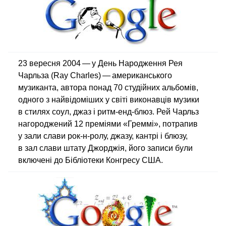
23 вересня 2004 — у День Народження Рея
Чарльза (Ray Charles) — американського
музиканта, автора понад 70 студійних альбомів,
одного з найвідоміших у світі виконавців музики
в стилях соул, джаз і ритм-енд-блюз. Рей Чарльз
нагороджений 12 преміями «Греммі», потрапив
у зали слави рок-н-ролу, джазу, кантрі і блюзу,
в зал слави штату Джорджія, його записи були
включені до Бібліотеки Конгресу США.