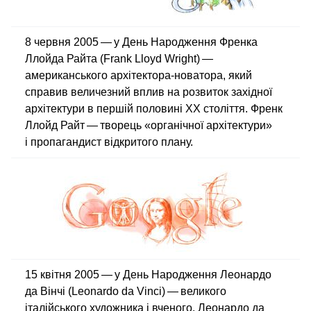
8 червня 2005 — у День Народження Френка
Ллойда Райта (Frank Lloyd Wright) —
американського архітектора-новатора, який
справив величезний вплив на розвиток західної
архітектури в першій половині XX століття. Френк
Ллойд Райт — творець «органічної архітектури»
і пропагандист відкритого плану.
15 квітня 2005 — у День Народження Леонардо
да Вінчі (Leonardo da Vinci) — великого
італійського художника і вченого. Леонардо да