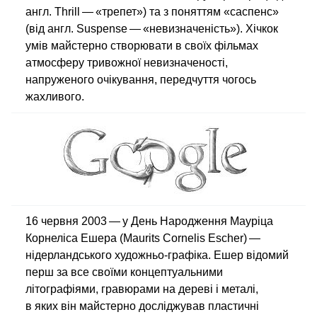
англ. Thrill — «трепет») та з поняттям «саспенс»
(від англ. Suspense — «невизначеність»). Хічкок
умів майстерно створювати в своїх фільмах
атмосферу тривожної невизначеності,
напруженого очікування, передчуття чогось
жахливого.
16 червня 2003 — у День Народження Мауріца
Корнеліса Ешера (Maurits Cornelis Escher) —
нідерландського художньо-графіка. Ешер відомий
перш за все своїми концептуальними
літографіями, гравюрами на дереві і металі,
в яких він майстерно досліджував пластичні