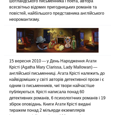
шотландського письменника і поета, автора
всесвітньо відомих пригодницьких романів та
повістей, найбільшого представника англійського
неоромантизму.
15 вересня 2010 — у День Народження Агати
Крісті (Agatha Mary Clarissa, Lady Mallowan) —
англійської письменниці. Агата Крісті належить до
найвідоміших у світі авторів детективної прози і є
одним із письменників, чиї твори найчастіше
публікуються. Крісті написала понад 60
детективних романів, 6 психологічних романів і 19
збірок оповідань. Книги Агати Крісті видані
тиражем понад 2 мільярди екземплярів