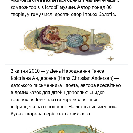
Чайковський вважається одним з найвеличніших
композиторів в історії музики. Автор понад 80
творів, у тому числі десяти опер і трьох балетів.
2 квітня 2010 — у День Народження Ганса
Крістіана Андерсена (Hans Christian Andersen) —
датського письменника і поета, автора всесвітньо
відомих казок для дітей і дорослих: «Гидке
каченя», «Нове плаття короля», «Тінь»,
«Принцеса на горошині». На честь письменника
була створена серія святкових лого.