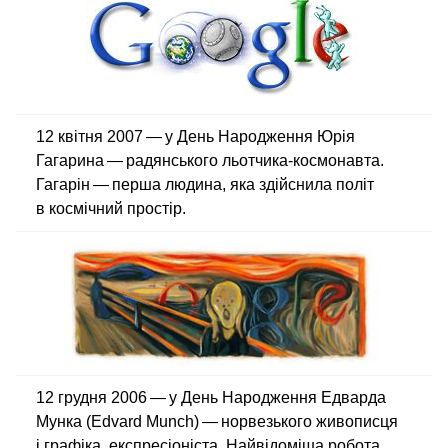
12 квітня 2007 — у День Народження Юрія
Гагарина — радянського льотчика-космонавта.
Гагарін — перша людина, яка здійснила політ
в космічний простір.
12 грудня 2006 — у День Народження Едварда
Мунка (Edvard Munch) — норвезького живописця
і графіка, експресіоніста. Найвідоміша робота