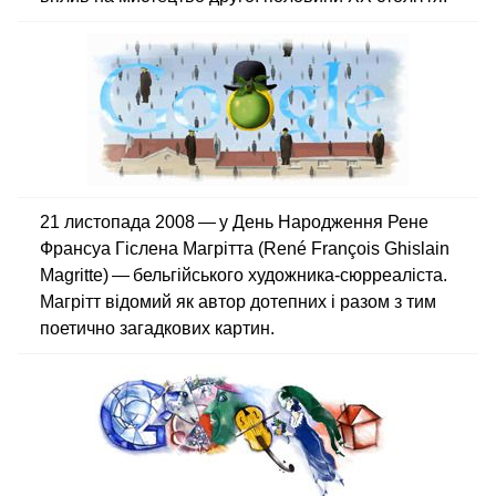
21 листопада 2008 — у День Народження Рене
Франсуа Гіслена Магрітта (René François Ghislain
Magritte) — бельгійського художника-сюрреаліста.
Магрітт відомий як автор дотепних і разом з тим
поетично загадкових картин.