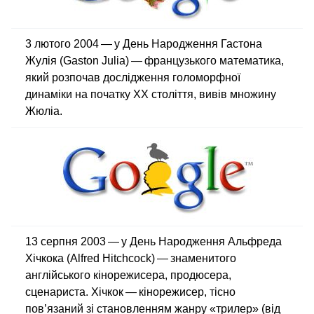
3 лютого 2004 — у День Народження Гастона
Жулія (Gaston Julia) — французького математика,
який розпочав дослідження голоморфної
динаміки на початку XX століття, вивів множину
Жюліа.
13 серпня 2003 — у День Народження Альфреда
Хічкока (Alfred Hitchcock) — знаменитого
англійського кінорежисера, продюсера,
сценариста. Хічкок — кінорежисер, тісно
пов’язаний зі становленням жанру «трилер» (від