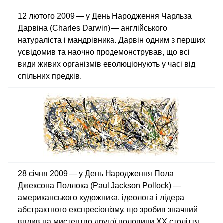
12 лютого 2009 — у День Народження Чарльза
Дарвіна (Charles Darwin) — англійського
натураліста і мандрівника. Дарвін одним з перших
усвідомив та наочно продемонстрував, що всі
види живих організмів еволюціонують у часі від
спільних предків.
28 січня 2009 — у День Народження Пола
Джексона Поллока (Paul Jackson Pollock) —
американського художника, ідеолога і лідера
абстрактного експресіонізму, що зробив значний
вплив на мистецтво другої половини XX століття.