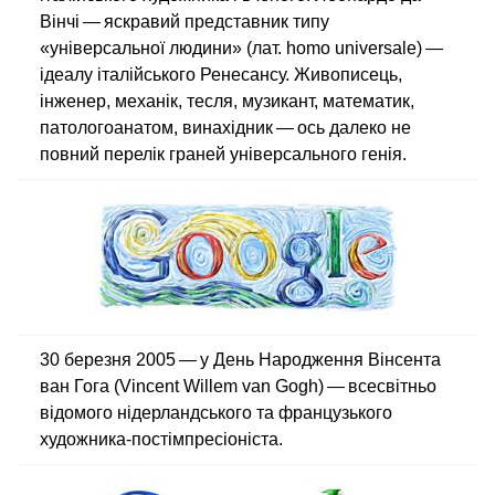
Вінчі — яскравий представник типу
«універсальної людини» (лат. homo universale) —
ідеалу італійського Ренесансу. Живописець,
інженер, механік, тесля, музикант, математик,
патологоанатом, винахідник — ось далеко не
повний перелік граней універсального генія.
30 березня 2005 — у День Народження Вінсента
ван Гога (Vincent Willem van Gogh) — всесвітньо
відомого нідерландського та французького
художника-постімпресіоніста.