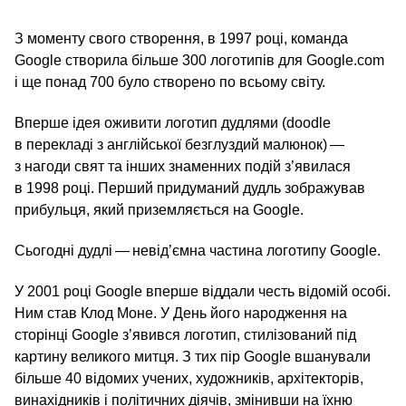
З моменту свого створення, в 1997 році, команда
Google створила більше 300 логотипів для Google.com
і ще понад 700 було створено по всьому світу.
Вперше ідея оживити логотип дудлями (doodle
в перекладі з англійської безглуздий малюнок) —
з нагоди свят та інших знаменних подій з’явилася
в 1998 році. Перший придуманий дудль зображував
прибульця, який приземляється на Google.
Сьогодні дудлі — невід’ємна частина логотипу Google.
У 2001 році Google вперше віддали честь відомій особі.
Ним став Клод Моне. У День його народження на
сторінці Google з’явився логотип, стилізований під
картину великого митця. З тих пір Google вшанували
більше 40 відомих учених, художників, архітекторів,
винахідників і політичних діячів, змінивши на їхню