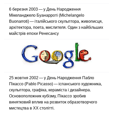
6 березня 2003 — у День Народження
Мікеланджело Буанарроті (Michelangelo
Buonarroti) — італійського скульптора, живописця,
архітектора, поета, мислителя. Один з найбільших
майстрів епохи Ренесансу
25 жовтня 2002 — у День Народження Пабло
Пікассо (Pablo Picasso) — іспанського художника,
скульптора, графіка, кераміста і дизайнера.
Основоположник кубізму, Пікассо зробив
винятковий вплив на розвиток образотворчого
мистецтва в XX столітті.