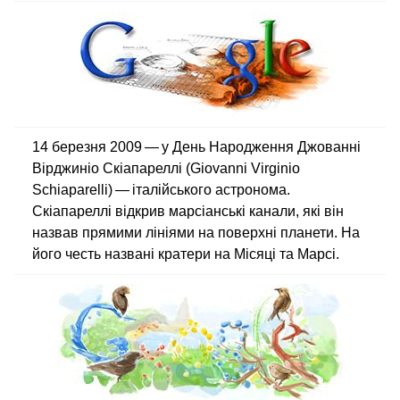
14 березня 2009 — у День Народження Джованні
Вірджиніо Скіапареллі (Giovanni Virginio
Schiaparelli) — італійського астронома.
Скіапареллі відкрив марсіанські канали, які він
назвав прямими лініями на поверхні планети. На
його честь названі кратери на Місяці та Марсі.