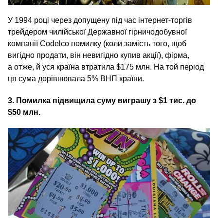
У 1994 році через допущену під час інтернет-торгів
трейдером чилійської Державної гірничодобувної
компанії Codelco помилку (коли замість того, щоб
вигідно продати, він невигідно купив акції), фірма,
а отже, й уся країна втратила $175 млн. На той період
ця сума дорівнювала 5% ВНП країни.
3. Помилка підвищила суму виграшу з $1 тис. до
$50 млн.