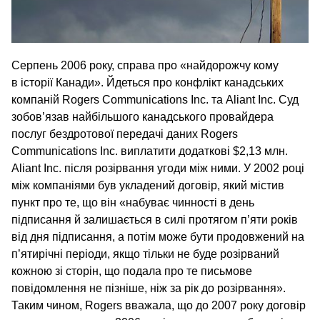
Серпень 2006 року, справа про «найдорожчу кому
в історії Канади». Йдеться про конфлікт канадських
компаній Rogers Communications Inc. та Aliant Inc. Суд
зобов’язав найбільшого канадського провайдера
послуг бездротової передачі даних Rogers
Communications Inc. виплатити додаткові $2,13 млн.
Aliant Inc. після розірвання угоди між ними. У 2002 році
між компаніями був укладений договір, який містив
пункт про те, що він «набуває чинності в день
підписання й залишається в силі протягом п’яти років
від дня підписання, а потім може бути продовжений на
п’ятирічні періоди, якщо тільки не буде розірваний
кожною зі сторін, що подала про те письмове
повідомлення не пізніше, ніж за рік до розірвання».
Таким чином, Rogers вважала, що до 2007 року договір