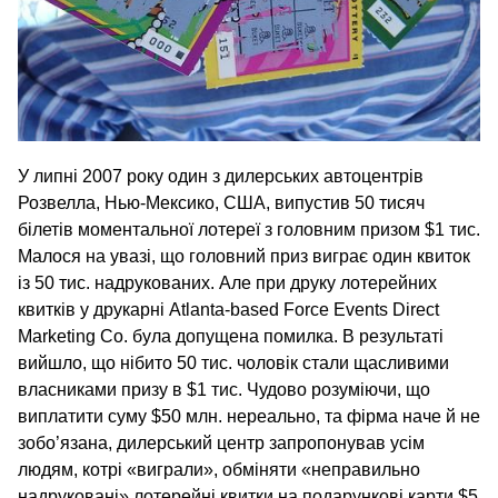
У липні 2007 року один з дилерських автоцентрів
Розвелла, Нью-Мексико, США, випустив 50 тисяч
білетів моментальної лотереї з головним призом $1 тис.
Малося на увазі, що головний приз виграє один квиток
із 50 тис. надрукованих. Але при друку лотерейних
квитків у друкарні Atlanta-based Force Events Direct
Marketing Co. була допущена помилка. В результаті
вийшло, що нібито 50 тис. чоловік стали щасливими
власниками призу в $1 тис. Чудово розуміючи, що
виплатити суму $50 млн. нереально, та фірма наче й не
зобо’язана, дилерський центр запропонував усім
людям, котрі «виграли», обміняти «неправильно
надруковані» лотерейні квитки на подарункові карти $5