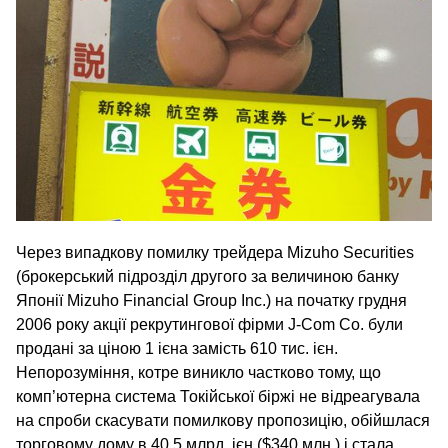
Через випадкову помилку трейдера Mizuho Securities
(брокерський підрозділ другого за величиною банку
Японії Mizuho Financial Group Inc.) на початку грудня
2006 року акції рекрутингової фірми J‑Com Co. були
продані за ціною 1 ієна замість 610 тис. ієн.
Непорозуміння, котре виникло частково тому, що
комп’ютерна система Токійської біржі не відреагувала
на спроби скасувати помилкову пропозицію, обійшлася
торговому дому в 40,5 млрд. ієн ($340 млн.) і стала