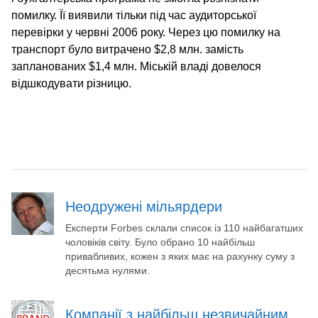
помилку. Її виявили тільки під час аудиторської
перевірки у червні 2006 року. Через цю помилку на
транспорт було витрачено $2,8 млн. замість
запланованих $1,4 млн. Міській владі довелося
відшкодувати різницю.
Неодружені мільярдери
Експерти Forbes склали список із 110 найбагатших
чоловіків світу. Було обрано 10 найбільш
привабливих, кожен з яких має на рахунку суму з
десятьма нулями.
Компанії з найбільш незвичайним