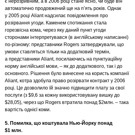
є нерозривним, а в 2006 році стане ясно, чи буде він
автоматично продовжений ще на п’ять років. Однак
у 2005 році Aliant надсилає повідомлення про
розірвання угоди. Каменем спотикання стала
горезвісна кома, через яку даний пункт угоди
сторонами інтерпретувався (в англійському написанні)
по-різному: представники Rogers затверджували, що
умови ставляться тільки на додатковий термін,
а представники Aliant, посилаючись на пунктуаційну
норму англійської мови, – як до додаткового, так і до
основного. Рішення було винесене на користь компанії
Aliant, котра здобула право розірвати контракт у 2006
році. Це дозволило їй значно підвищити плату за свої
послуги (з $9,6 за кожну використовувану вишку до
$28,05), через що Rogers втратила понад $2млн. – така
вартість однієї коми.
5. Помилка, що коштувала Нью-Йорку понад
$1 млн.