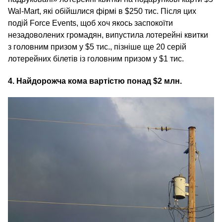
Wal-Mart, які обійшлися фірмі в $250 тис. Після цих
подій Force Events, щоб хоч якось заспокоїти
незадоволених громадян, випустила лотерейні квитки
з головним призом у $5 тис., пізніше ще 20 серій
лотерейних білетів із головним призом у $1 тис.
4. Найдорожча кома вартістю понад $2 млн.