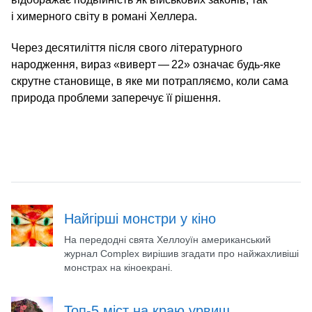
і химерного світу в романі Хеллера.
Через десятиліття після свого літературного
народження, вираз «виверт — 22» означає будь-яке
скрутне становище, в яке ми потрапляємо, коли сама
природа проблеми заперечує її рішення.
Найгірші монстри у кіно
На передодні свята Хеллоуїн американський
журнал Complex вирішив згадати про найжахливіші
монстрах на кіноекрані.
Топ-5 міст на краю урвищ