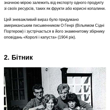
значною мірою залежить від експорту одного продукту
зі своїх ресурсів, таких як фрукти або корисні копалини.
Цей зневажливий вираз було придумано
американським письменником О Генрі (Вільямом Сідні
Портером) і зустрічається в його знаменитому збірнику
оповідань «Королі і капуста» (1904 рік).
2. Бітник