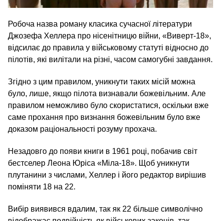
Робоча назва роману класика сучасної літератури
Джозефа Хеллера про нісенітницю війни, «Виверт-18»,
відсилає до правила у військовому статуті відносно до
пілотів, які вилітали на різні, часом самогубні завдання.
Згідно з цим правилом, уникнути таких місій можна
було, лише, якщо пілота визнавали божевільним. Але
правилом неможливо було скористатися, оскільки вже
саме прохання про визнання божевільним було вже
доказом раціональності розуму прохача.
Незадовго до появи книги в 1961 році, побачив світ
бестселер Леона Юріса «Міла-18». Щоб уникнути
плутанини з числами, Хеллер і його редактор вирішив
поміняти 18 на 22.
Вибір виявився вдалим, так як 22 більше символічно
відображає подвійність як військових законів, так