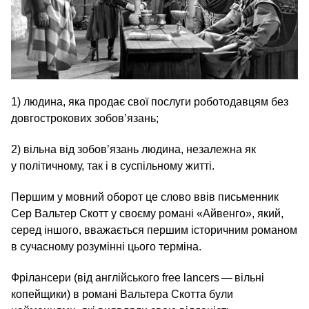
1) людина, яка продає свої послуги роботодавцям без
довгострокових зобов’язань;
2) вільна від зобов’язань людина, незалежна як
у політичному, так і в суспільному житті.
Першим у мовний оборот це слово ввів письменник
Сер Вальтер Скотт у своєму романі «Айвенго», який,
серед іншого, вважається першим історичним романом
в сучасному розумінні цього терміна.
Фрілансери (від англійського free lancers — вільні
копейщики) в романі Вальтера Скотта були