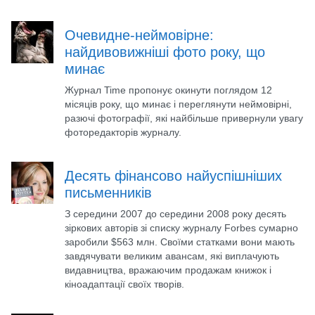
Очевидне-неймовірне:
найдивовижніші фото року, що
минає
Журнал Time пропонує окинути поглядом 12
місяців року, що минає і переглянути неймовірні,
разючі фотографії, які найбільше привернули увагу
фоторедакторів журналу.
Десять фінансово найуспішніших
письменників
З середини 2007 до середини 2008 року десять
зіркових авторів зі списку журналу Forbes сумарно
заробили $563 млн. Своїми статками вони мають
завдячувати великим авансам, які виплачують
видавництва, вражаючим продажам книжок і
кіноадаптації своїх творів.