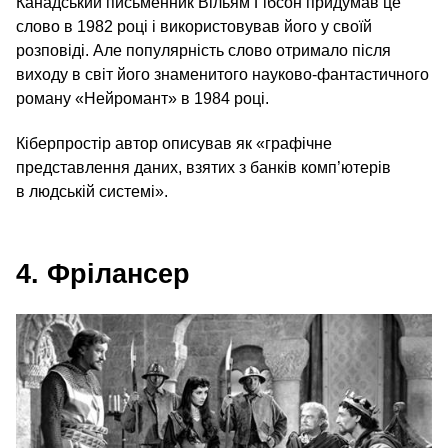
Канадський письменник Вільям Гібсон придумав це
слово в 1982 році і використовував його у своїй
розповіді. Але популярність слово отримало після
виходу в світ його знаменитого науково-фантастичного
роману «Нейромант» в 1984 році.
Кіберпростір автор описував як «графічне
представлення даних, взятих з банків комп’ютерів
в людській системі».
4. Фрілансер