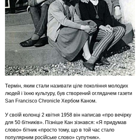
Термін, яким стали називати ціле покоління молодих
людей і їхню культуру, був створений оглядачем газети
San Francisco Chronicle Хербом Каном.
У своїй колонці 2 квітня 1958 він написав «про вечірку
для 50 бітників». Пізніше Кан зізнався: «Я придумав
слово» бітник «просто тому, що в той час стало
популярним російське слово» супутник».