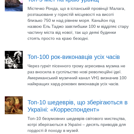
Містечко Ронда, що в іспанській провінції Малага,
розташоване у гористій місцевості на висоті
близько 750 м над рівнем моря. Каньйон під
назвою Ель Таджо завглибшки 100 м відділяє стару
частину міста від нової, так що деякі будинки
стоять просто на краю безодні.
Топ-100 рок-виконавців усіх часів
Через гуркіт пісенного грому агресивна музика не
раз вносила в суспільство нові революційні ідеї.
Американський музичний канал VH1 визначив 100
найкращих хард-рокових виконавців усіх часів.
Топ-10 шедеврів, що зберігаються в
Україні: «Корреспондент»
Топ-10 безумовних шедеврів світового мистецтва,
котрі зберігаються в Україні – десять приводів для
гордості й походу в музей.