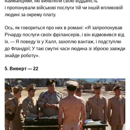
найманцями, які виявляли свою відданість
і пропонували військові послуги тій чи іншій впливовій
людині за окрему плату.
Ось, як говориться про них в романі: «Я запропонував
Річарду послуги своїх фрілансерів, і він відмовився від
їх. — Я поведу їх у Халл, захоплю вантаж, і подступлю
до Фландрії; У такі смутні часи людина зі зброєю завжди
знайде роботу».
5.
Виверт — 22