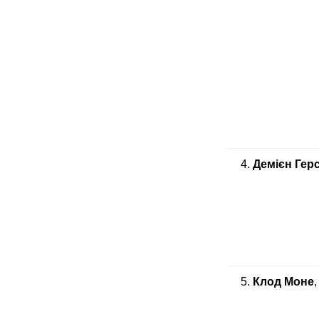
4.
Демієн Гер
5.
Клод Моне
,