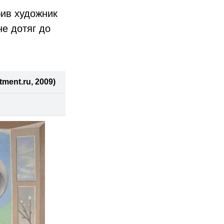
бив художник
не дотяг до
ment.ru, 2009)