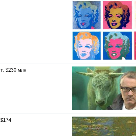
ст
, $230 млн.
 $174