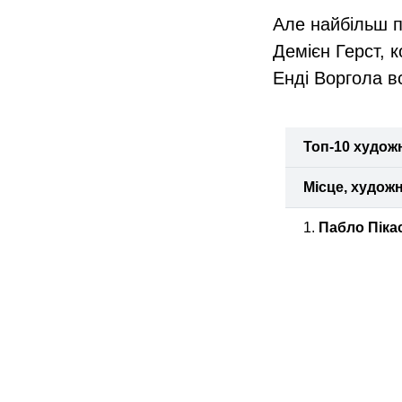
Але найбільш п
Демієн Герст, 
Енді Воргола в
Топ-10 художн
Місце, художн
1.
Пабло Піка