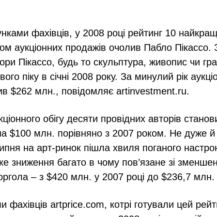
хунками фахівців, у 2008 році рейтинг 10 найкра
гом аукціонних продажів очолив Пабло Пікассо. 
вори Пікассо, будь то скульптура, живопис чи гр
вого піку в січні 2008 року. За минулий рік аукці
в $262 млн., повідомляє artinvestment.ru.
кціонного обігу десяти провідних авторів станов
а $100 млн. порівняно з 2007 роком. Не дуже й
липня на арт-ринок пішла хвиля поганого настро
аке зниження багато в чому пов’язане зі зменшен
ргола – з $420 млн. у 2007 році до $236,7 млн.
 фахівців artprice.com, котрі готували цей рейти