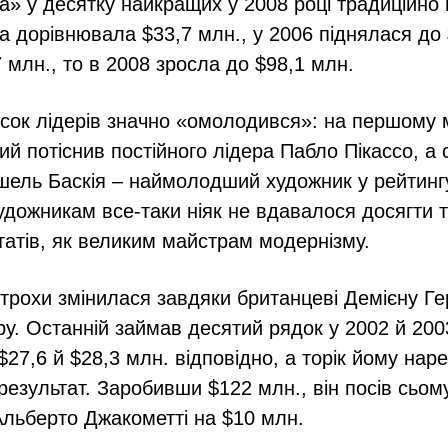
ка» у десятку найкращих у 2008 році традиційно
на дорівнювала $33,7 млн., у 2006 піднялася до 
 млн., то в 2008 зросла до $98,1 млн.
исок лідерів значно «омолодився»: на першому 
ий потіснив постійного лідера Пабло Пікассо, а
ель Баскія – наймолодший художник у рейтингу
удожникам все-таки ніяк не вдавалося досягти 
татів, як великим майстрам модернізму.
 трохи змінилася завдяки британцеві Демієну Ге
ру. Останній займав десятий рядок у 2002 й 200
27,6 й $28,3 млн. відповідно, а торік йому нар
результат. Заробивши $122 млн., він посів сьом
Альберто Джакометті на $10 млн.