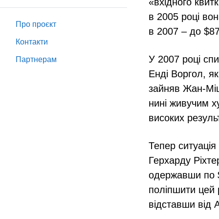
«вхідного квит
в 2005 році во
Про проєкт
в 2007 – до $87
Контакти
У 2007 році сп
Партнeрам
Енді Воргол, як
зайняв Жан-Міш
нині живучим х
високих резуль
Тепер ситуація
Герхарду Ріхте
одержавши по $
поліпшити цей 
відставши від 