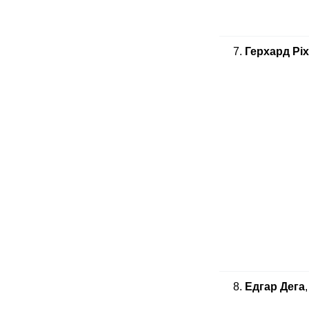
7.
Герхард Рі
8.
Едгар Дега