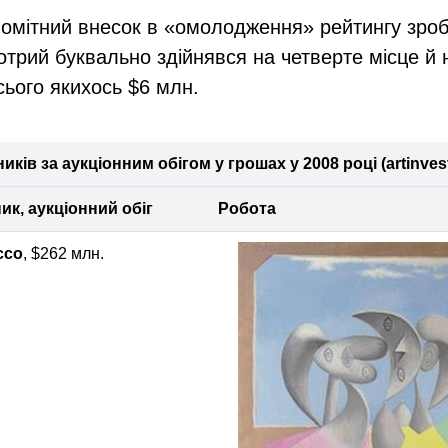
омітний внесок в «омолодження» рейтингу зро
котрий буквально здійнявся на четверте місце й 
сього якихось $6 млн.
иків за аукціонним обігом у грошах у 2008 році (artinvest
ик, аукціонний обіг
Робота
ссо
, $262 млн.