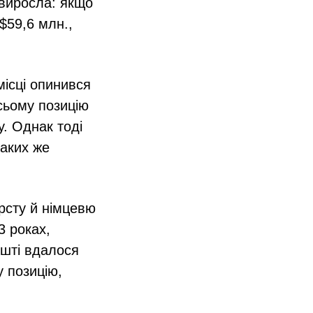
 виросла: якщо
$59,6 млн.,
місці опинився
 сьому позицію
. Однак тоді
таких же
рсту й німцевю
3 роках,
ешті вдалося
у позицію,