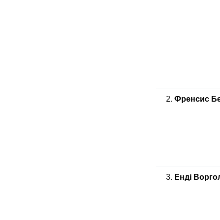
2.
Френсис Б
3.
Енді Ворго