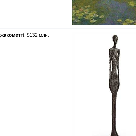
жакометті
, $132 млн.