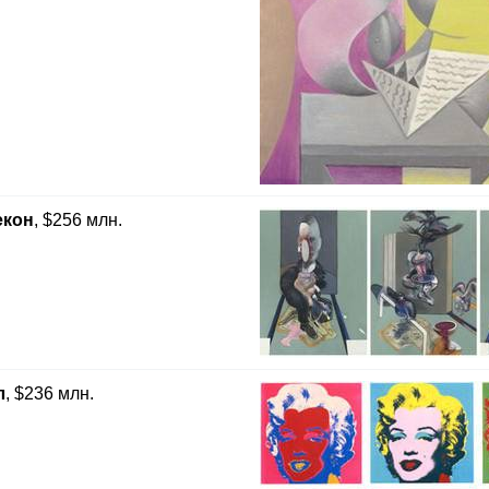
екон
, $256 млн.
л
, $236 млн.