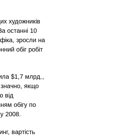
щих художників
За останні 10
афіка, зросли на
онний обіг робіт
ила $1,7 млрд.,
 значно, якщо
ю від
ням обігу по
 у 2008.
нг, вартість