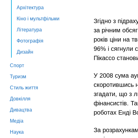
Архітектура
Кіно і мультфільми
Згідно з підра
за річним обся
Література
років ціни на т
Фотографія
96% і сягнули с
Дизайн
Пікассо станови
Спорт
У 2008 сума ау
Туризм
скоротившись н
Стиль життя
згадати, що з 
Довкілля
фінансистів. Т
Дивацтва
роботах Енді Во
Медіа
За розрахунками
Наука