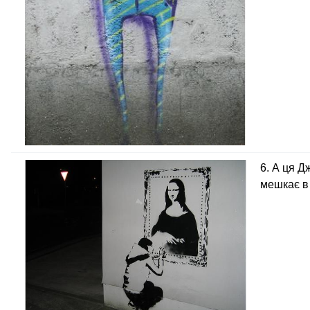
6. А ця Д
мешкає в 