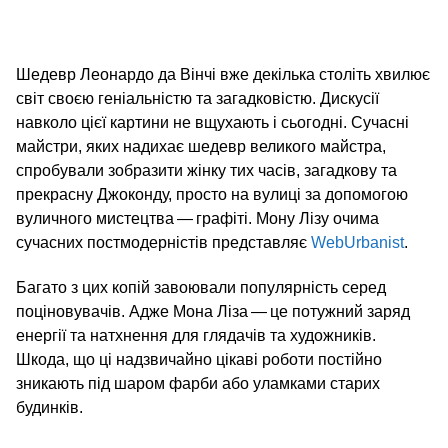
Шедевр Леонардо да Вінчі вже декілька століть хвилює
світ своєю геніальністю та загадковістю. Дискусії
навколо цієї картини не вщухають і сьогодні. Сучасні
майстри, яких надихає шедевр великого майстра,
спробували зобразити жінку тих часів, загадкову та
прекрасну Джоконду, просто на вулиці за допомогою
вуличного мистецтва — графіті. Мону Лізу очима
сучасних постмодерністів представляє
WebUrbanist
.
Багато з цих копій завоювали популярність серед
поціновувачів. Адже Мона Ліза — це потужний заряд
енергії та натхнення для глядачів та художників.
Шкода, що ці надзвичайно цікаві роботи постійно
зникають під шаром фарби або уламками старих
будинків.