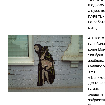
в одному 
а вуха, в
плечі та 
це робота
митця.
4. Багато
наробила
копія Мон
яка була
зроблена 
будинку 
з міст
у Великоб
Дехто нав
намагавс
знищити
зображен