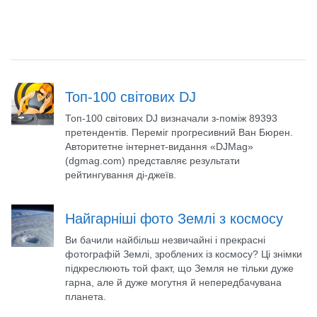
Топ-100 світових DJ
Топ-100 світових DJ визначали з-поміж 89393
претендентів. Переміг прогресивний Ван Бюрен.
Авторитетне інтернет-видання «DJMag»
(dgmag.com) представляє результати
рейтингування ді-джеїв.
Найгарніші фото Землі з космосу
Ви бачили найбільш незвичайні і прекрасні
фотографій Землі, зроблених із космосу? Ці знімки
підкреслюють той факт, що Земля не тільки дуже
гарна, але й дуже могутня й непередбачувана
планета.