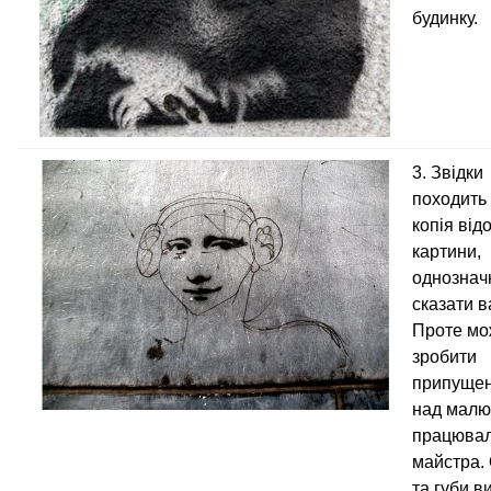
будинку.
3. Звідки
походить
копія від
картини,
однознач
сказати в
Проте мо
зробити
припущен
над малю
працювал
майстра. 
та губи в