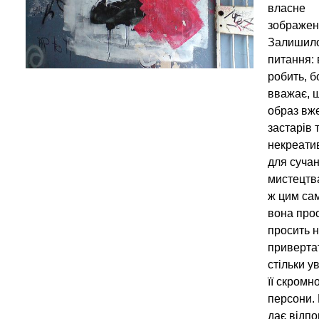
власне
зображен
Залишил
питання: 
робить, б
вважає, щ
образ вж
застарів 
некреати
для суча
мистецтв
ж цим са
вона про
просить 
приверта
стільки у
її скромно
персони.
дає відпо