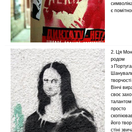
символік
є помітно
2. Ця Мон
родом
з Португал
Шанувал
творчості
Вінчі вир
своє зах
талантом
просто
скопіюва
його твор
стіні зви