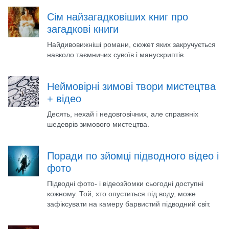
Сім найзагадковіших книг про
загадкові книги
Найдивовижніші романи, сюжет яких закручується
навколо таємничих сувоїв і манускриптів.
Неймовірні зимові твори мистецтва
+ відео
Десять, нехай і недовговічних, але справжніх
шедеврів зимового мистецтва.
Поради по зйомці підводного відео і
фото
Підводні фото- і відеозйомки сьогодні доступні
кожному. Той, хто опуститься під воду, може
зафіксувати на камеру барвистий підводний світ.