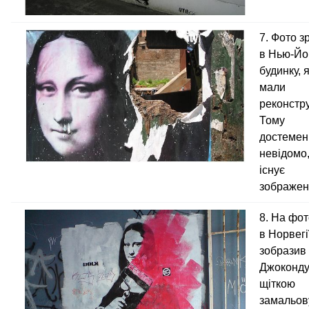
7. Фото з
в Нью-Йо
будинку, 
мали
реконстр
Тому
достемен
невідомо,
існує
зображенн
8. На фот
в Норвегі
зобразив
Джоконду,
щіткою
замальов