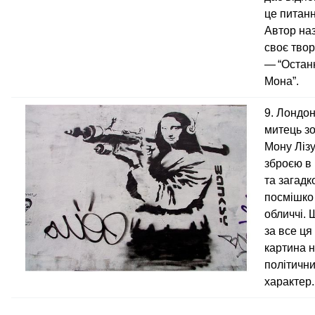
це питанн
Автор на
своє тво
— “Остан
Мона”.
9. Лондо
митець з
Мону Лізу
зброєю в 
та загад
посмішко
обличчі.
за все ця
картина 
політичн
характер.