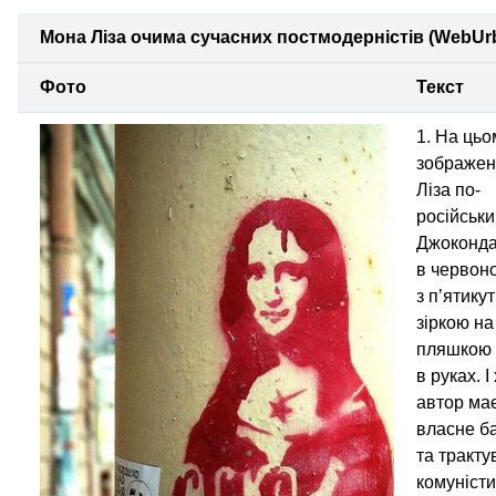
Мона Ліза очима сучасних постмодерністів (WebUrb
Фото
Текст
1. На ць
зображен
Ліза по-
російськи
Джоконд
в червоно
з п’ятику
зіркою на
пляшкою
в руках. І
автор ма
власне б
та тракту
комуніст