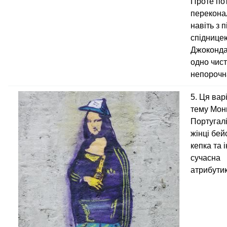
Проте пот
перекона
навіть з 
спіднице
Джоконда
одно чист
непорочн
5. Ця вар
тему Мони
Португалі
жінці бе
кепка та 
сучасна
атрибутик