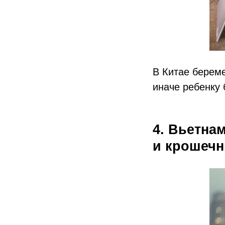
В Китае берем
иначе ребенку 
4. Вьетнам
и крошеч