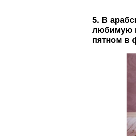
5. В араб
любимую п
пятном в 