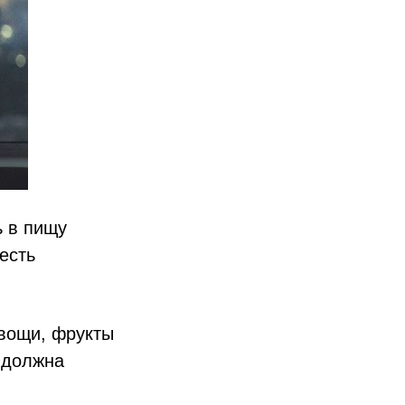
ь в пищу
 есть
вощи, фрукты
 должна