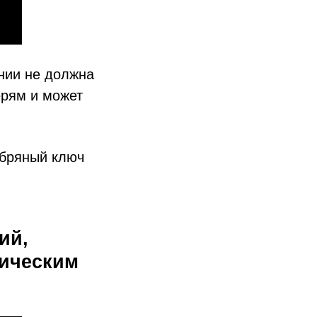
нии не должна
ерям и может
ебряный ключ
ий,
лическим