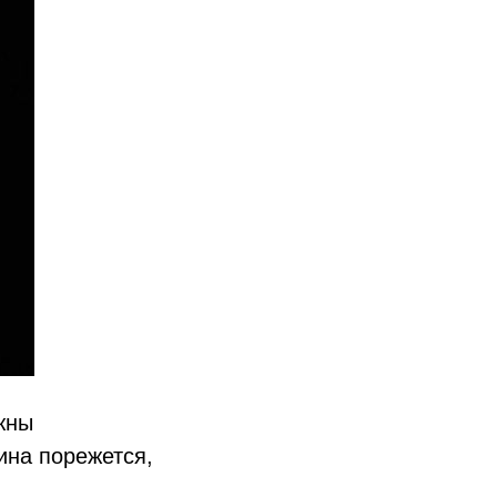
жны
ина порежется,