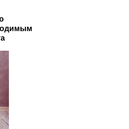
ю
 родимым
та