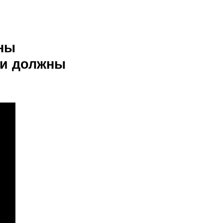
ны
 и должны