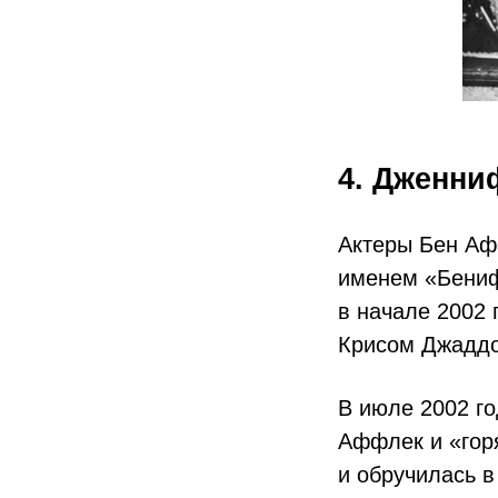
4. Дженни
Актеры Бен Аф
именем «Бениф
в начале 2002
Крисом Джадд
В июле 2002 го
Аффлек и «гор
и обручилась в