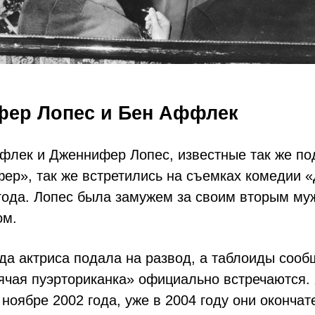
фер Лопес и Бен Аффлек
флек и Дженнифер Лопес, известные так же п
ер», так же встретились на съемках комедии 
 года. Лопес была замужем за своим вторым м
ом.
да актриса подала на развод, а таблоиды сооб
ячая пуэрториканка» официально встречаются. 
 ноябре 2002 года, уже в 2004 году они окончат