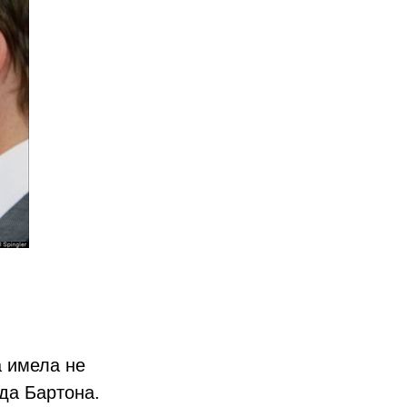
 имела не
да Бартона.