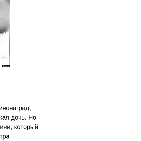
инонаград,
кая дочь. Но
ини, который
тра