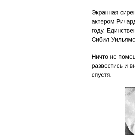
Экранная сире
актером Ричар
году. Единстве
Сибил Уильямс
Ничто не помеш
развестись и в
спустя.