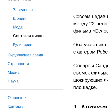
Заведения
Совсем недавн
Шопинг
между 22-летн
Мода
фильма «Белос
Светская жизнь
Оба участника 
Кулинария
с актером Робе
Окружающая среда
Странности
Стюарт и Санде
съемок фильма
Медиа
шокирующих лю
Наука
площадке.
О проекте
1. Анджел
Контакты