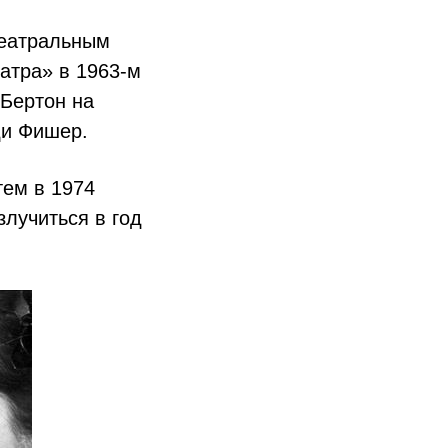
театральным
атра» в 1963‑м
 Бертон на
ди Фишер.
тем в 1974
злучиться в год