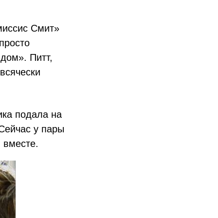
миссис Смит»
просто
дом». Питт,
 всячески
ика подала на
Сейчас у пары
ы вместе.