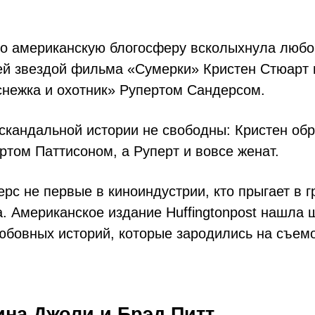
о американскую блогосферу всколыхнула любо
ей звездой фильма «Сумерки» Кристен Стюарт
нежка и охотник» Рупертом Сандерсом.
скандальной истории не свободны: Кристен об
ртом Паттисоном, а Руперт и вовсе женат.
рс не первые в киноиндустрии, кто прыгает в г
. Американское издание Huffingtonpost нашла 
бовных историй, которые зародились на съем
ина Джоли и Брэд Питт