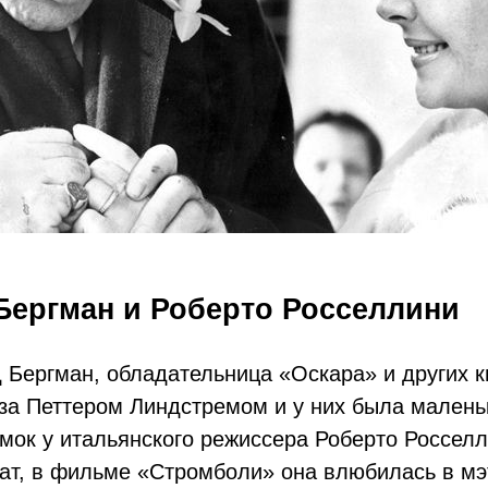
 Бергман и Роберто Росселлини
 Бергман, обладательница «Оскара» и других к
за Петтером Линдстремом и у них была малень
мок у итальянского режиссера Роберто Росселл
нат, в фильме «Стромболи» она влюбилась в мэ