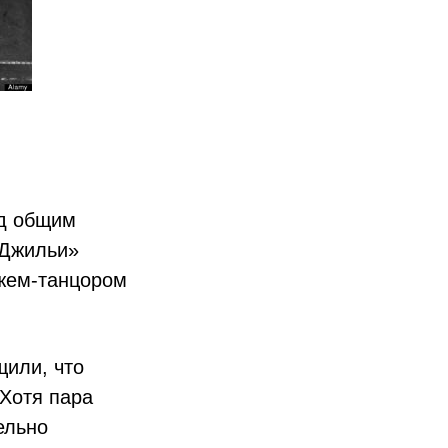
од общим
«Джильи»
ужем-танцором
щили, что
Хотя пара
ельно