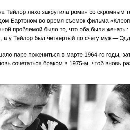
на Тейлор лихо закрутила роман со скромным 
дом Бартоном во время съемок фильма «Клеоп
нной проблемой было то, что оба были женаты:
, а у Тейлор был четвертый по счету муж — Эд
ало паре пожениться в марте 1964-го годы, за
новь сочетаться браком в 1975‑м, чтоб вновь ра