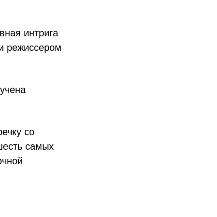
вная интрига
 и режиссером
ручена
речку со
шесть самых
очной