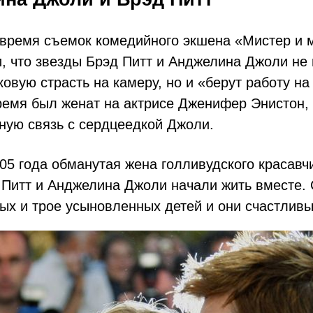
о время съемок комедийного экшена «Мистер и 
, что звезды Брэд Питт и Анджелина Джоли не 
овую страсть на камеру, но и «берут работу на 
ремя был женат на актрисе Дженифер Энистон,
ную связь с сердцеедкой Джоли.
05 года обманутая жена голливудского красавч
 Питт и Анджелина Джоли начали жить вместе. 
ых и трое усыновленных детей и они счастлив