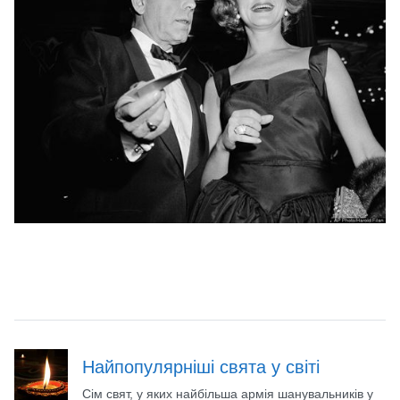
Найпопулярніші свята у світі
Сім свят, у яких найбільша армія шанувальників у