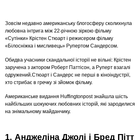
Зовсім недавно американську блогосферу сколихнула
любовна інтрига між 22-річною зіркою фільму
«Сутінки» Крістен Стюарт і режисером фільму
«Білосніжка і мисливець» Рупертом Сандерсом.
Обидва учасники скандальної історії не вільні: Крістен
заручена з актором Роберт Паттісон, а Руперт взагалі
одружений.Стюарт і Сандерс не перші в кіноіндустрії,
хто стрибає в гречку зі зйомок фільму.
Американське видання Huffingtonpost знайшла шість
найбільших шокуючих любовних історій, які зародилися
на знімальному майданчику.
1. Анджеліна Джолі і Бред Пітт