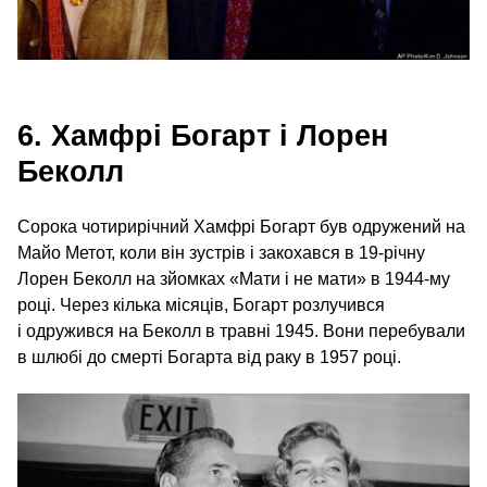
6. Хамфрі Богарт і Лорен
Беколл
Сорока чотирирічний Хамфрі Богарт був одружений на
Майо Метот, коли він зустрів і закохався в 19-річну
Лорен Беколл на зйомках «Мати і не мати» в 1944-му
році. Через кілька місяців, Богарт розлучився
і одружився на Беколл в травні 1945. Вони перебували
в шлюбі до смерті Богарта від раку в 1957 році.