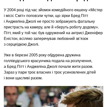
У 2004 році під час зйомок комедійного екшену «Містер
і місіс Сміт» поповзли чутки, що зірки Бред Пітт
і Анджеліна Джолі не просто зображують фатальну
пристрасть на камеру, але й «беруть роботу додому».
Пітт, який у той час був одружений на актрисі Дженіфер
Еністон, всіляко заперечував любовний зв’язок
з серцеїдкою Джолі.
Уже в березні 2005 року обдурена дружина
голлівудського красунчика подала на розлучення,
а Бред Пітт і Анджеліна Джолі почали жити разом.
Зараз у пари троє власних і троє усиновлених дітей
і вони щасливі разом.