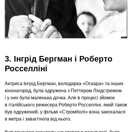
3. Інгрід Бергман і Роберто
Росселліні
Актриса Інгрід Бергман, володарка «Оскара» та інших
кінонагород, була одружена з Петтером Ліндстремом
і у них була маленька дочка. Але в процесі зйомок
в італійського режисера Роберто Росселліні, який також
був одружений, у фільмі «Стромболі» вона закохалася
в метра і завагітніла від нього.