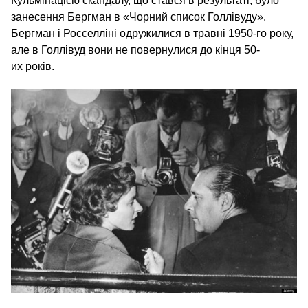
Кульмінацією скандалу, що стався в результаті, було
занесення Бергман в «Чорний список Голлівуду».
Бергман і Росселліні одружилися в травні 1950-го року,
але в Голлівуд вони не повернулися до кінця 50-
их років.