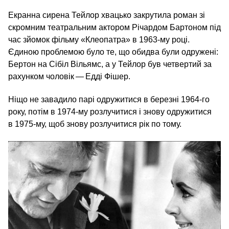
Екранна сирена Тейлор хвацько закрутила роман зі
скромним театральним актором Річардом Бартоном під
час зйомок фільму «Клеопатра» в 1963-му році.
Єдиною проблемою було те, що обидва були одружені:
Бертон на Сібіл Вільямс, а у Тейлор був четвертий за
рахунком чоловік — Едді Фішер.
Ніщо не завадило парі одружитися в березні 1964-го
року, потім в 1974-му розлучитися і знову одружитися
в 1975-му, щоб знову розлучитися рік по тому.