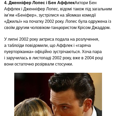
4. Дженніфер Лопес і Бен Аффлек
Актори Бен
Аффлек і Дженніфер Лопес, відомі також під загальним
ім’ям «Беніфер», зустрілися на зйомках комедії
«Джильї» на початку 2002 року. Лопес була одружена із
своїм другим чоловіком-танцюристом Крісом Джаддом.
У липні 2002 року актриса подала на розлучення,
а таблоїди повідомили, що Аффлек і «гаряча
пуерторіканка» офіційно зустрічаються. Хоча пара
і заручилась в листопаді 2002 року, вже в 2004 році
вони остаточно розірвали стосунки.