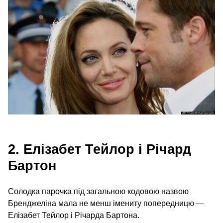
2. Елізабет Тейлор і Річард
Бартон
Солодка парочка під загальною кодовою назвою
Бренджеліна мала не менш імениту попередницю —
Елізабет Тейлор і Річарда Бартона.