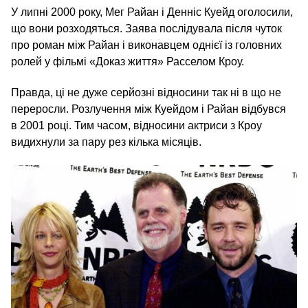
У липні 2000 року, Мег Райан і Денніс Куейд оголосили,
що вони розходяться. Заява послідувала після чуток
про роман між Райан і виконавцем однієї із головних
ролей у фільмі «Доказ життя» Расселом Кроу.
Правда, ці не дуже серйозні відносини так ні в що не
переросли. Розлучення між Куейдом і Райан відбувся
в 2001 році. Тим часом, відносини актриси з Кроу
видихнули за пару рез кілька місяців.