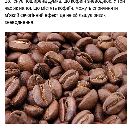
18. Існує поширена думка, що кофеїн зневоднює. У той
час як напої, що містять кофеїн, можуть спричиняти
м’який сечогінний ефект, це не збільшує ризик
зневоднення.