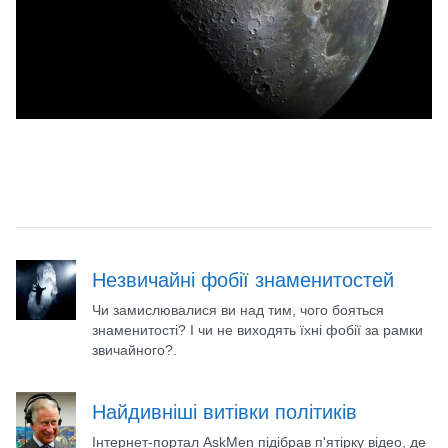
Незвичайні фобії знаменитостей
Чи замислювалися ви над тим, чого бояться
знаменитості? І чи не виходять їхні фобії за рамки
звичайного?.
Найдивніші витівки політиків
Інтернет-портал AskMen підібрав п'ятірку відео, де