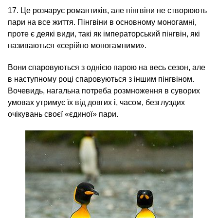
17. Це розчарує романтиків, але пінгвіни не створюють
пари на все життя. Пінгвіни в основному моногамні,
проте є деякі види, такі як імператорський пінгвін, які
називаються «серійно моногамними».
Вони спаровуються з однією парою на весь сезон, але
в наступному році спаровуються з іншим пінгвіном.
Вочевидь, нагальна потреба розмноження в суворих
умовах утримує їх від довгих і, часом, безглуздих
очікувань своєї «єдиної» пари.