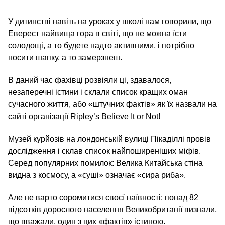
У дитинстві навіть на уроках у школі нам говорили, що
Еверест найвища гора в світі, що не можна їсти
солодощі, а то будете надто активними, і потрібно
носити шапку, а то замерзнеш.
В даний час фахівці розвіяли ці, здавалося,
незаперечні істини і склали список кращих оман
сучасного життя, або «штучних фактів» як їх назвали на
сайті організації Ripley’s Believe It or Not!
Музей курйозів на лондонській вулиці Пікаділлі провів
дослідження і склав список найпоширеніших міфів.
Серед популярних помилок: Велика Китайська стіна
видна з космосу, а «суші» означає «сира риба».
Але не варто соромитися своєї наївності: понад 82
відсотків дорослого населення Великобританії визнали,
що вважали, один з цих «фактів» істиною.