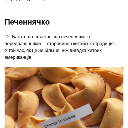
Печеннячко
12. Багато хто вважає, що печеннячко із
передбаченнями — старовинна китайська традиція.
У той час, як це не більше, ніж вигадка хитрих
американців.