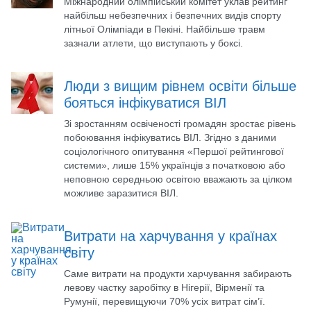
Міжнародний олімпійський комітет уклав рейтинг
найбільш небезпечних і безпечних видів спорту
літньої Олімпіади в Пекіні. Найбільше травм
зазнали атлети, що виступають у боксі.
Люди з вищим рівнем освіти більше
бояться інфікуватися ВІЛ
Зі зростанням освіченості громадян зростає рівень
побоювання інфікуватись ВІЛ. Згідно з даними
соціологічного опитування «Першої рейтингової
системи», лише 15% українців з початковою або
неповною середньою освітою вважають за цілком
можливе заразитися ВІЛ.
Витрати на харчування у країнах
світу
Саме витрати на продукти харчування забирають
левову частку заробітку в Нігерії, Вірменії та
Румунії, перевищуючи 70% усіх витрат сім’ї.