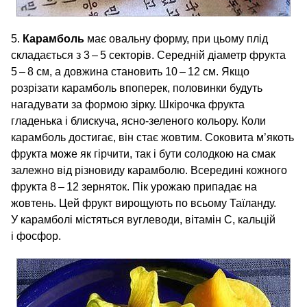
5.
Карамболь
має овальну форму, при цьому плід
складається з 3 – 5 секторів. Середній діаметр фрукта
5 – 8 см, а довжина становить 10 – 12 см. Якщо
розрізати карамболь впоперек, половинки будуть
нагадувати за формою зірку. Шкірочка фрукта
гладенька і блискуча, ясно-зеленого кольору. Коли
карамболь достигає, він стає жовтим. Соковита м’якоть
фрукта може як гірчити, так і бути солодкою на смак
залежно від різновиду карамболю. Всередині кожного
фрукта 8 – 12 зерняток. Пік урожаю припадає на
жовтень. Цей фрукт вирощують по всьому Таїланду.
У карамболі містяться вуглеводи, вітамін С, кальцій
і фосфор.