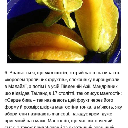
6. Вважається, що
мангостін
, котрий часто називають
«королем тропічних фруктів», споконвіку вирощували
в Малайзії, а потім і в усій Південній Азії. Мандрівник,
що відвідав Таїланд в 17 столітті, так описує мангостін:
«Серце бика – так називають цей фрукт через його
форму й розмір; шкірка мангостіна тонка, а м’якоть, яку
аборигени називають mancout, нагадує крем, дуже
приємний на смак». Мангостін, що має витончений
смак, а також привабливий та екзотичний зовнішній