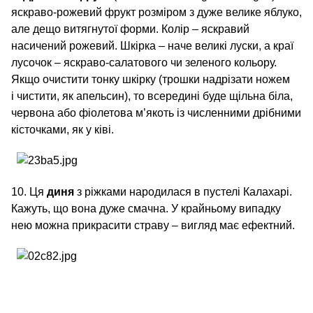
яскраво-рожевий фрукт розміром з дуже велике яблуко,
але дещо витягнутої форми. Колір – яскравий
насичений рожевий. Шкірка – наче великі луски, а краї
лусочок – яскраво-салатового чи зеленого кольору.
Якщо очистити тонку шкірку (трошки надрізати ножем
і чистити, як апельсин), то всередині буде щільна біла,
червона або фіолетова м’якоть із численними дрібними
кісточками, як у ківі.
10. Ця
диня
з ріжками народилася в пустелі Калахарі.
Кажуть, що вона дуже смачна. У крайньому випадку
нею можна прикрасити страву – вигляд має ефектний.