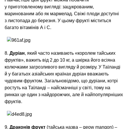
у приготовленому вигляді: зацукрованим,
маринованим або як мармелад. Свіжі плоди доступні
з листопада до березня. У цьому фрукті міститься
багато вітамінів А і С.
8.
Дуріан
, який часто називають «королем тайських
фруктів», важить від 2 до 10 кг, а шкірка його всіяна
колючками загрозливого вигляду й розміру. У Таїланді
й у багатьох азіайських країнах дуріан вважають
чудовим фруктом. Загальновідомо, що дуріани, котрі
ростуть на Таїланді – найсмачніші у світі, тому на
ринках це один з найдорожчих, але й найпопулярніших
фруктів.
9.
Драконів фрукт
(тайська назва – geow mangon) –