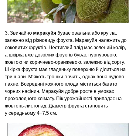
3. Звичайно
маракуйя
буває овальна або кругла,
залежно від різновиду фрукта. Маракуйя належить до
соковитих фруктів. Нестиглий плід має зелений колір,
а шкірка вже дозрілих фруктів буває пурпуровою,
жовтою чи коричнево-оранжевою, залежно від сорту.
Шкірка фрукта має гладеньку поверхню й ділиться на
три шари. М’якоть трошки гірчить, однак вона чудово
пахне. Всередині кожного плода міститься багато
чорних насінин. Маракуйя добре росте в умовах
прохолодного клімату. Пік урожайності припадає на
жовтень-листопад. Діаметр фрукта становить
у середньому 4−7,5 см.