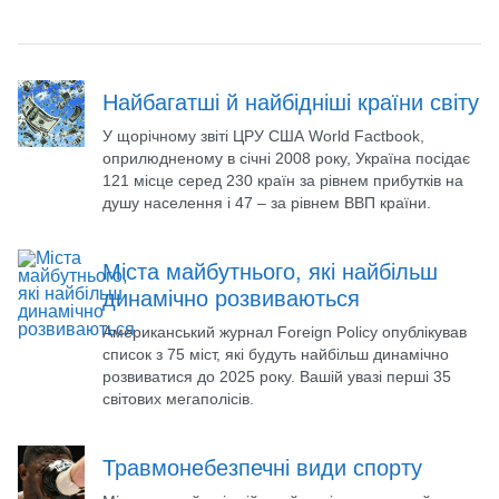
Найбагатші й найбідніші країни світу
У щорічному звіті ЦРУ США World Factbook,
оприлюдненому в січні 2008 року, Україна посідає
121 місце серед 230 країн за рівнем прибутків на
душу населення і 47 – за рівнем ВВП країни.
Міста майбутнього, які найбільш
динамічно розвиваються
Американський журнал Foreign Policy опублікував
список з 75 міст, які будуть найбільш динамічно
розвиватися до 2025 року. Вашій увазі перші 35
світових мегаполісів.
Травмонебезпечні види спорту