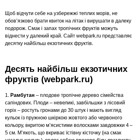
Щоб відчути себе на узбережжі теплих морів, не
обов’язково брати квиток на літак і вирушати в далеку
подорож. Смак і запах тропічних фруктів можуть
віднести у далекий край. Сайт webpark.ru представляє
десятку найбільш екзотичних фруктів.
Десять найбільш екзотичних
фруктів (webpark.ru)
1.
Рамбутан
– плодове тропічне дерево сімейства
сапіндових. Плоди – невеликі, завбільшки з лісовий
горіх – ростуть гронами до 30 штук і мають вигляд
кульок із пружною шкіркою жовтого або червоного
кольору, вкритою м’ясистими волосками завдовжки 4 –
5 см. М’якоть, що вкриває їстівну кісточку (на смак