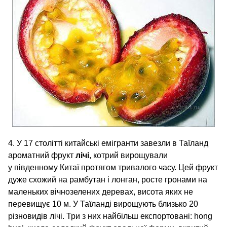
4. У 17 столітті китайські емігранти завезли в Таїланд
ароматний фрукт
лічі
, котрий вирощували
у південному Китаї протягом тривалого часу. Цей фрукт
дуже схожий на рамбутан і лонган, росте гронами на
маленьких вічнозелених деревах, висота яких не
перевищує 10 м. У Таїланді вирощують близько 20
різновидів лічі. Три з них найбільш експортовані: hong