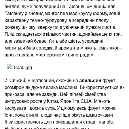
вигляд, дуже популярний на Таїланді. «Рідний» для
Таїланду різновид мангостіна має круглу форму, зовні
характерну темно-пурпурову, а зсередини плоду
рожеву шкірку; зверху плід увінчаний пучком листів.
Плід складається з кількох частин, щонайменше їх три,
але зазвичай буває п’ять або шість, усередині
міститься біла солодка й ароматна м’якоть, смак якої –
щось середнє між персиком і виноградом.
7. Свіжий, мініатюрний, схожий на
апельсин
фрукт
розміром як дуже велика маслина. Використовується як
прикраса, але не завжди. Цей пігмей сімейства
цитрусових росте у Китаї, Японії та США. М’якоть
кислувата і досить суха. У цілому весь фрукт можна
їсти, хоча стиглі плоди частіше ріжуть шматочками
й використовують для прикрашання страв і напоїв.
Найчастіше цей фрукт можна побачити