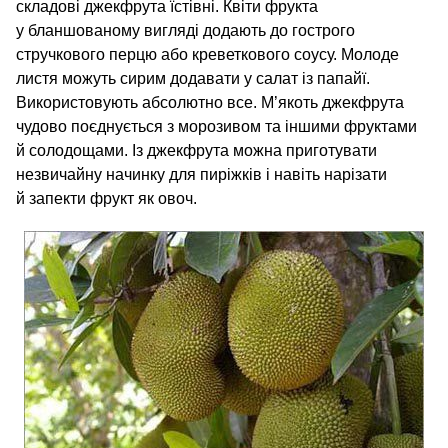
складові джекфрута їстівні. Квіти фрукта
у бланшованому вигляді додають до гострого
стручкового перцю або креветкового соусу. Молоде
листя можуть сирим додавати у салат із папайї.
Використовують абсолютно все. М’якоть джекфрута
чудово поєднується з морозивом та іншими фруктами
й солодощами. Із джекфрута можна приготувати
незвичайну начинку для пиріжків і навіть нарізати
й запекти фрукт як овоч.