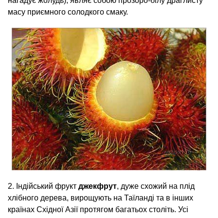
нагадує жолудь), являє собою прозоро-білу драглисту
масу приємного солодкого смаку.
2. Індійський фрукт
джекфрут
, дуже схожий на плід
хлібного дерева, вирощують на Таїланді та в інших
країнах Східної Азії протягом багатьох століть. Усі