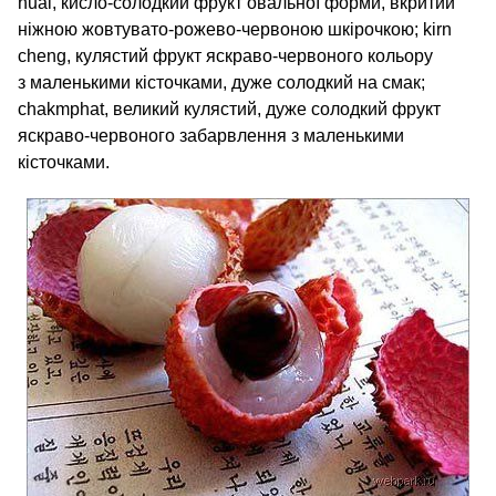
huai, кисло-солодкий фрукт овальної форми, вкритий
ніжною жовтувато-рожево-червоною шкірочкою; kirn
cheng, кулястий фрукт яскраво-червоного кольору
з маленькими кісточками, дуже солодкий на смак;
chakmphat, великий кулястий, дуже солодкий фрукт
яскраво-червоного забарвлення з маленькими
кісточками.