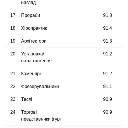
нагляд
17
Прораби
91,8
18
Хіропрактик
91,4
19
Архітектори
91,3
20
Установка/​
91,2
налагодження
21
Каменярі
91,2
22
Фрезерувальники
91,1
23
Теслі
90,9
24
Торгові
90,9
представники (гурт