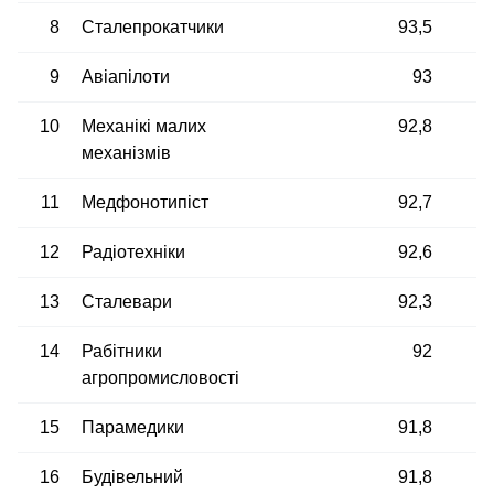
8
Сталепрокатчики
93,5
9
Авіапілоти
93
10
Механікі малих
92,8
механізмів
11
Медфонотипіст
92,7
12
Радіотехніки
92,6
13
Сталевари
92,3
14
Рабітники
92
агропромисловості
15
Парамедики
91,8
16
Будівельний
91,8