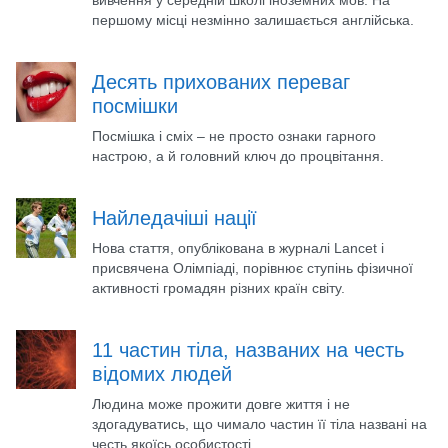
першому місці незмінно залишається англійська.
Десять прихованих переваг
посмішки
Посмішка і сміх – не просто ознаки гарного
настрою, а й головний ключ до процвітання.
Найледачіші нації
Нова стаття, опублікована в журналі Lancet і
присвячена Олімпіаді, порівнює ступінь фізичної
активності громадян різних країн світу.
11 частин тіла, названих на честь
відомих людей
Людина може прожити довге життя і не
здогадуватись, що чимало частин її тіла названі на
честь якоїсь особистості.