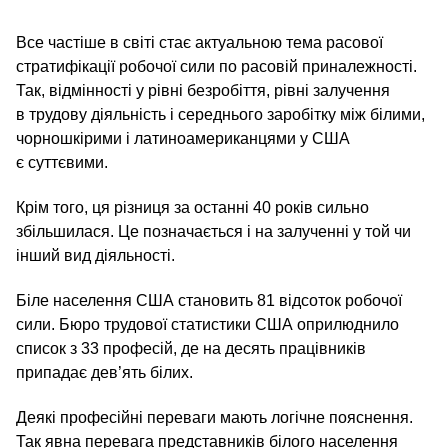
Все частіше в світі стає актуальною тема расової
стратифікації робочої сили по расовій приналежності.
Так, відмінності у рівні безробіття, рівні залучення
в трудову діяльність і середнього заробітку між білими,
чорношкірими і латиноамериканцями у США
є суттєвими.
Крім того, ця різниця за останні 40 років сильно
збільшилася. Це позначається і на залученні у той чи
інший вид діяльності.
Біле населення США становить 81 відсоток робочої
сили. Бюро трудової статистики США оприлюднило
список з 33 професій, де на десять працівників
припадає дев’ять білих.
Деякі професійні переваги мають логічне пояснення.
Так явна перевага представників білого населення