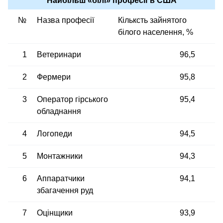
Найбільш «білі» професії в США
№
Назва професії
Кільксть зайнятого
білого населення, %
1
Ветеринари
96,5
2
Фермери
95,8
3
Оператор гірського
95,4
обладнання
4
Логопеди
94,5
5
Монтажники
94,3
6
Аппаратчики
94,1
збагачення руд
7
Оцінщики
93,9